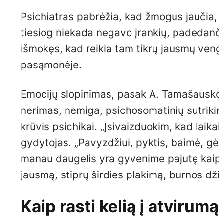
Psichiatras pabrėžia, kad žmogus jaučia, j
tiesiog niekada negavo įrankių, padedanči
išmokęs, kad reikia tam tikrų jausmų vengt
pasąmonėje.
Emocijų slopinimas, pasak A. Tamašausko,
nerimas, nemiga, psichosomatinių sutrikim
krūvis psichikai. „Įsivaizduokim, kad laikai
gydytojas. „Pavyzdžiui, pyktis, baimė, gėd
manau daugelis yra gyvenime pajutę kaip
jausmą, stiprų širdies plakimą, burnos dži
Kaip rasti kelią į atvirum