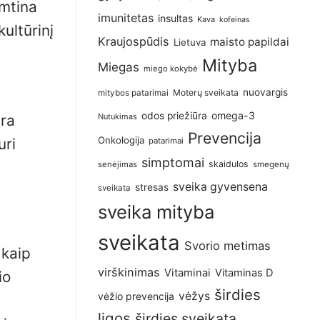
imtina
imunitetas
insultas
Kava
kofeinas
ultūrinį
Kraujospūdis
maisto papildai
Lietuva
Mityba
Miegas
miego kokybė
nuovargis
Moterų sveikata
mitybos patarimai
omega-3
odos priežiūra
Nutukimas
yra
Prevencija
Onkologija
uri
patarimai
simptomai
skaidulos
senėjimas
smegenų
sveika gyvensena
stresas
sveikata
sveika mityba
sveikata
Svorio metimas
 kaip
virškinimas
Vitaminai
Vitaminas D
io
širdies
vėžys
vėžio prevencija
ligos
širdies sveikata