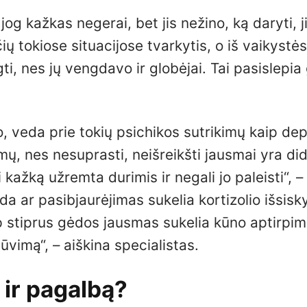
og kažkas negerai, bet jis nežino, ką daryti, j
ų tokiose situacijose tvarkytis, o iš vaikystės
i, nes jų vengdavo ir globėjai. Tai pasislepia g
 veda prie tokių psichikos sutrikimų kaip dep
ų, nes nesuprasti, neišreikšti jausmai yra did
 kažką užremta durimis ir negali jo paleisti“, –
a ar pasibjaurėjimas sukelia kortizolio išsisk
 stiprus gėdos jausmas sukelia kūno aptirpi
ūvimą“, – aiškina specialistas.
ą ir pagalbą?