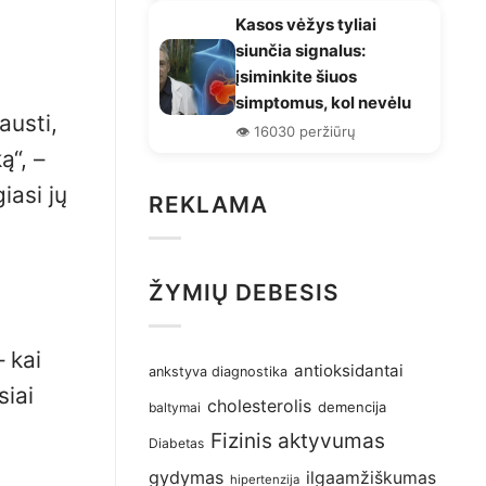
Kasos vėžys tyliai
siunčia signalus:
įsiminkite šiuos
simptomus, kol nevėlu
austi,
👁️ 16030 peržiūrų
ą“, –
iasi jų
REKLAMA
ŽYMIŲ DEBESIS
 kai
antioksidantai
ankstyva diagnostika
siai
cholesterolis
demencija
baltymai
Fizinis aktyvumas
Diabetas
gydymas
ilgaamžiškumas
hipertenzija