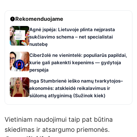
Rekomenduojame
Agnė įspėja: Lietuvoje plinta neįprasta
sukčiavimo schema – net specialistai
nustebę
Ciberžolė ne vienintelė: populiarūs papildai,
kurie gali pakenkti kepenims — gydytoja
perspėja
Inga Stumbrienė ieško namų tvarkytojos–
ekonomės: atskleidė reikalavimus ir
siūlomą atlyginimą (Sužinok kiek)
Vietiniam naudojimui taip pat būtina
skiedimas ir atsargumo priemonės.