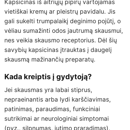
Kapsicinas iš aitriųjų pipirų vartojamas
vietiškai kremų ar pleistrų pavidalu. Jis
gali sukelti trumpalaikį deginimo pojūtį, o
vėliau sumažinti odos jautrumą skausmui,
nes veikia skausmo receptorius. Dėl šių
savybių kapsicinas įtrauktas į daugelį
skausmą mažinančių preparatų.
Kada kreiptis į gydytoją?
Jei skausmas yra labai stiprus,
nepraeinantis arba lydi karščiavimas,
patinimas, paraudimas, funkciniai
sutrikimai ar neurologiniai simptomai
(pvz., silpnumas, jutimo praradimas),