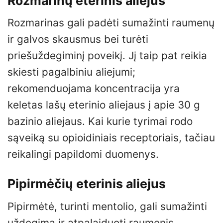
Rozmarinų eterinis aliejus
Rozmarinas gali padėti sumažinti raumenų
ir galvos skausmus bei turėti
priešuždegiminį poveikį. Jį taip pat reikia
skiesti pagalbiniu aliejumi;
rekomenduojama koncentracija yra
keletas lašų eterinio aliejaus į apie 30 g
bazinio aliejaus. Kai kurie tyrimai rodo
sąveiką su opioidiniais receptoriais, tačiau
reikalingi papildomi duomenys.
Pipirmėčių eterinis aliejus
Pipirmėtė, turinti mentolio, gali sumažinti
uždegimą ir atpalaiduoti raumenis.