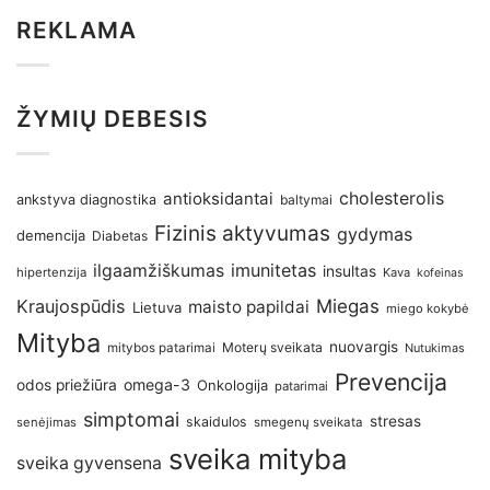
REKLAMA
ŽYMIŲ DEBESIS
antioksidantai
cholesterolis
ankstyva diagnostika
baltymai
Fizinis aktyvumas
gydymas
demencija
Diabetas
imunitetas
ilgaamžiškumas
insultas
hipertenzija
Kava
kofeinas
Kraujospūdis
Miegas
maisto papildai
Lietuva
miego kokybė
Mityba
nuovargis
Moterų sveikata
mitybos patarimai
Nutukimas
Prevencija
omega-3
odos priežiūra
Onkologija
patarimai
simptomai
stresas
skaidulos
senėjimas
smegenų sveikata
sveika mityba
sveika gyvensena