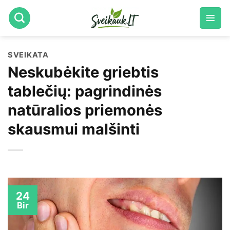
Skip
to
content
SVEIKATA
Neskubėkite griebtis
tablečių: pagrindinės
natūralios priemonės
skausmui malšinti
24
Bir