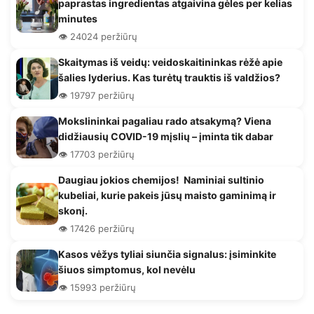
paprastas ingredientas atgaivina gėles per kelias
minutes
👁️ 24024 peržiūrų
Skaitymas iš veidų: veidoskaitininkas rėžė apie
šalies lyderius. Kas turėtų trauktis iš valdžios?
👁️ 19797 peržiūrų
Mokslininkai pagaliau rado atsakymą? Viena
didžiausių COVID-19 mįslių – įminta tik dabar
👁️ 17703 peržiūrų
Daugiau jokios chemijos! Naminiai sultinio
kubeliai, kurie pakeis jūsų maisto gaminimą ir
skonį.
👁️ 17426 peržiūrų
Kasos vėžys tyliai siunčia signalus: įsiminkite
šiuos simptomus, kol nevėlu
👁️ 15993 peržiūrų