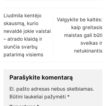
Liudmila kentėjo
Valgykite be kaltės:
skausmą, kurio
kaip greitasis
nevaldė jokie vaistai
maistas gali būti
– atrado klaidą ir
sveikas ir
siunčia svarbų
netukinantis
patarimą visiems
Parašykite komentarą
El. pašto adresas nebus skelbiamas.
Būtini laukeliai pažymėti
*