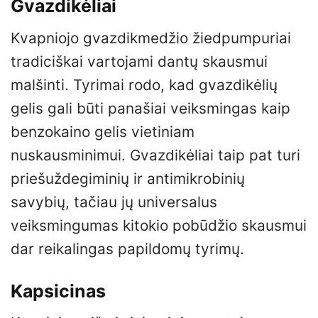
Gvazdikėliai
Kvapniojo gvazdikmedžio žiedpumpuriai
tradiciškai vartojami dantų skausmui
malšinti. Tyrimai rodo, kad gvazdikėlių
gelis gali būti panašiai veiksmingas kaip
benzokaino gelis vietiniam
nuskausminimui. Gvazdikėliai taip pat turi
priešuždegiminių ir antimikrobinių
savybių, tačiau jų universalus
veiksmingumas kitokio pobūdžio skausmui
dar reikalingas papildomų tyrimų.
Kapsicinas