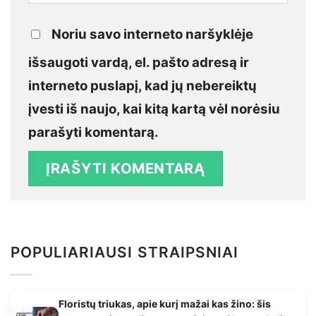
Noriu savo interneto naršyklėje
išsaugoti vardą, el. pašto adresą ir
interneto puslapį, kad jų nebereiktų
įvesti iš naujo, kai kitą kartą vėl norėsiu
parašyti komentarą.
POPULIARIAUSI STRAIPSNIAI
Floristų triukas, apie kurį mažai kas žino: šis