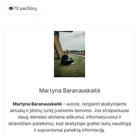
👁️
70 peržiūrų
Martyna Baranauskaitė
Martyna Baranauskaitė
– autorė, rengianti skaitytojams
aktualų ir įdomų turinį įvairiomis temomis. Jos straipsniuose
daug dėmesio skiriama aiškumui, informatyvumui ir
sklandžiam pateikimui, kad skaitytojai greitai rastų naudingą
ir suprantamai pateiktą informaciją.