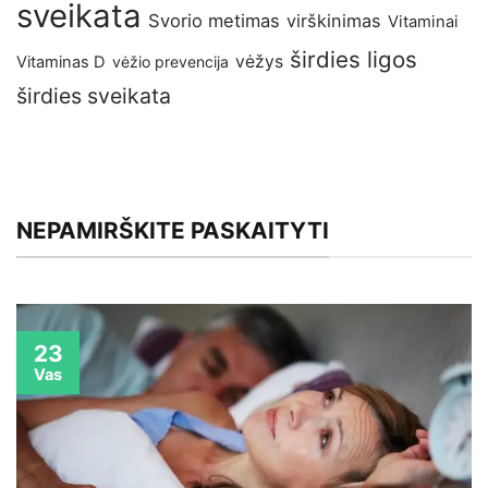
sveikata
Svorio metimas
virškinimas
Vitaminai
širdies ligos
vėžys
Vitaminas D
vėžio prevencija
širdies sveikata
NEPAMIRŠKITE PASKAITYTI
23
Vas