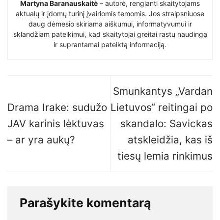
Martyna Baranauskaitė
– autorė, rengianti skaitytojams
aktualų ir įdomų turinį įvairiomis temomis. Jos straipsniuose
daug dėmesio skiriama aiškumui, informatyvumui ir
sklandžiam pateikimui, kad skaitytojai greitai rastų naudingą
ir suprantamai pateiktą informaciją.
Smunkantys „Vardan
Drama Irake: sudužo
Lietuvos“ reitingai po
JAV karinis lėktuvas
skandalo: Savickas
– ar yra aukų?
atskleidžia, kas iš
tiesų lemia rinkimus
Parašykite komentarą