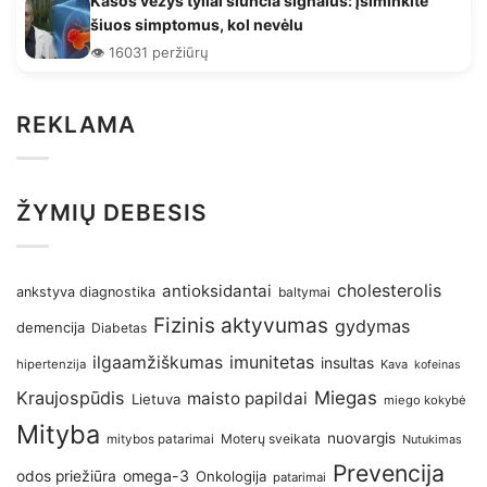
Kasos vėžys tyliai siunčia signalus: įsiminkite
šiuos simptomus, kol nevėlu
👁️ 16031 peržiūrų
REKLAMA
ŽYMIŲ DEBESIS
antioksidantai
cholesterolis
ankstyva diagnostika
baltymai
Fizinis aktyvumas
gydymas
demencija
Diabetas
imunitetas
ilgaamžiškumas
insultas
hipertenzija
Kava
kofeinas
Kraujospūdis
Miegas
maisto papildai
Lietuva
miego kokybė
Mityba
nuovargis
Moterų sveikata
mitybos patarimai
Nutukimas
Prevencija
omega-3
odos priežiūra
Onkologija
patarimai