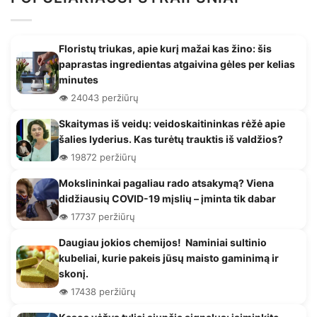
Floristų triukas, apie kurį mažai kas žino: šis
paprastas ingredientas atgaivina gėles per kelias
minutes
👁️ 24043 peržiūrų
Skaitymas iš veidų: veidoskaitininkas rėžė apie
šalies lyderius. Kas turėtų trauktis iš valdžios?
👁️ 19872 peržiūrų
Mokslininkai pagaliau rado atsakymą? Viena
didžiausių COVID-19 mįslių – įminta tik dabar
👁️ 17737 peržiūrų
Daugiau jokios chemijos! Naminiai sultinio
kubeliai, kurie pakeis jūsų maisto gaminimą ir
skonį.
👁️ 17438 peržiūrų