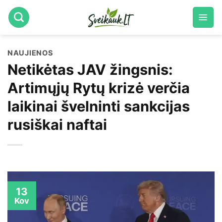
Skip
to
content
NAUJIENOS
Netikėtas JAV žingsnis:
Artimųjų Rytų krizė verčia
laikinai švelninti sankcijas
rusiškai naftai
13
Kov