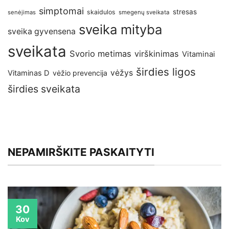
simptomai
stresas
skaidulos
senėjimas
smegenų sveikata
sveika mityba
sveika gyvensena
sveikata
Svorio metimas
virškinimas
Vitaminai
širdies ligos
vėžys
Vitaminas D
vėžio prevencija
širdies sveikata
NEPAMIRŠKITE PASKAITYTI
30
Kov