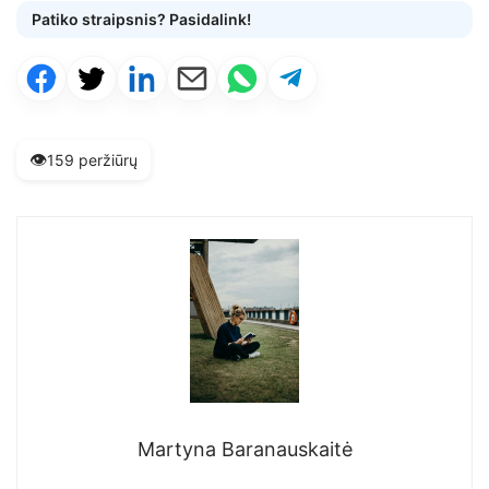
Patiko straipsnis? Pasidalink!
👁️
159 peržiūrų
Martyna Baranauskaitė