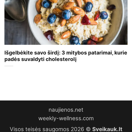
Išgelbėkite savo širdį: 3 mitybos patarimai, kurie
padės suvaldyti cholesterolį
naujienos.net
weekly-wellness.com
Visos teisės saugomos 2026 ©
Sveikauk.lt