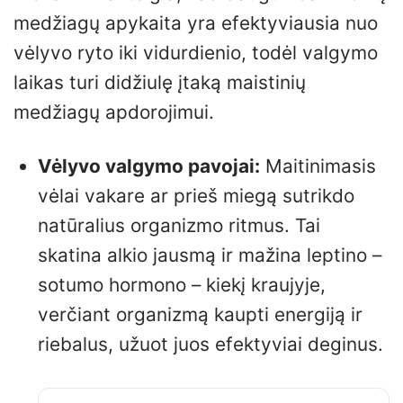
medžiagų apykaita yra efektyviausia nuo
vėlyvo ryto iki vidurdienio, todėl valgymo
laikas turi didžiulę įtaką maistinių
medžiagų apdorojimui.
Vėlyvo valgymo pavojai:
Maitinimasis
vėlai vakare ar prieš miegą sutrikdo
natūralius organizmo ritmus. Tai
skatina alkio jausmą ir mažina leptino –
sotumo hormono – kiekį kraujyje,
verčiant organizmą kaupti energiją ir
riebalus, užuot juos efektyviai deginus.