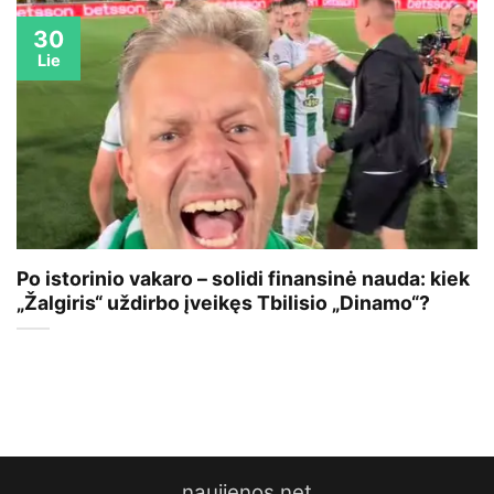
30
Lie
Po istorinio vakaro – solidi finansinė nauda: kiek
„Žalgiris“ uždirbo įveikęs Tbilisio „Dinamo“?
naujienos.net