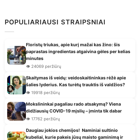
POPULIARIAUSI STRAIPSNIAI
Floristų triukas, apie kurį mažai kas žino: šis
paprastas ingredientas atgaivina gėles per kelias
minutes
👁️ 24069 peržiūrų
Skaitymas iš veidų: veidoskaitininkas rėžė apie
šalies lyderius. Kas turėtų trauktis iš valdžios?
👁️ 19918 peržiūrų
Mokslininkai pagaliau rado atsakymą? Viena
didžiausių COVID-19 mįslių – įminta tik dabar
👁️ 17762 peržiūrų
Daugiau jokios chemijos! Naminiai sultinio
kubeliai, kurie pakeis jūsų maisto gaminimą ir