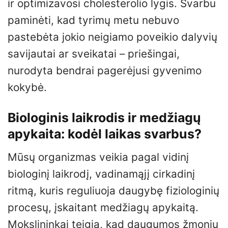
ir optimizavosi cholesterolio lygis. Svarbu
paminėti, kad tyrimų metu nebuvo
pastebėta jokio neigiamo poveikio dalyvių
savijautai ar sveikatai – priešingai,
nurodyta bendrai pagerėjusi gyvenimo
kokybė.
Biologinis laikrodis ir medžiagų
apykaita: kodėl laikas svarbus?
Mūsų organizmas veikia pagal vidinį
biologinį laikrodį, vadinamąjį cirkadinį
ritmą, kuris reguliuoja daugybę fiziologinių
procesų, įskaitant medžiagų apykaitą.
Mokslininkai teigia, kad daugumos žmonių