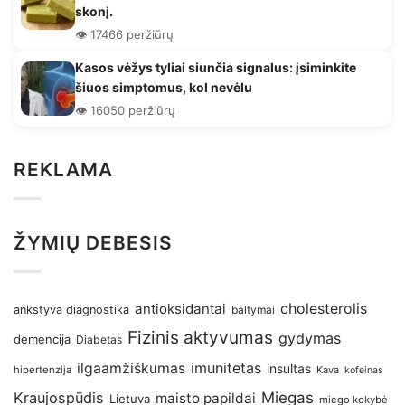
skonį.
👁️ 17466 peržiūrų
Kasos vėžys tyliai siunčia signalus: įsiminkite
šiuos simptomus, kol nevėlu
👁️ 16050 peržiūrų
REKLAMA
ŽYMIŲ DEBESIS
antioksidantai
cholesterolis
ankstyva diagnostika
baltymai
Fizinis aktyvumas
gydymas
demencija
Diabetas
imunitetas
ilgaamžiškumas
insultas
hipertenzija
Kava
kofeinas
Kraujospūdis
Miegas
maisto papildai
Lietuva
miego kokybė