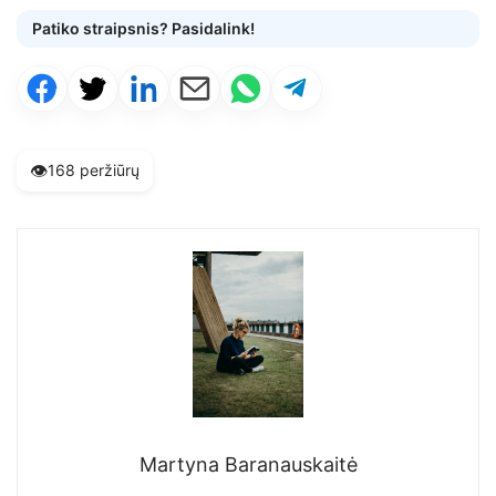
Patiko straipsnis? Pasidalink!
👁️
168 peržiūrų
Martyna Baranauskaitė