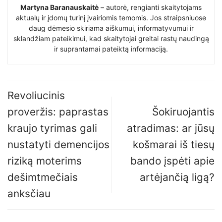
Martyna Baranauskaitė
– autorė, rengianti skaitytojams
aktualų ir įdomų turinį įvairiomis temomis. Jos straipsniuose
daug dėmesio skiriama aiškumui, informatyvumui ir
sklandžiam pateikimui, kad skaitytojai greitai rastų naudingą
ir suprantamai pateiktą informaciją.
Revoliucinis
proveržis: paprastas
Šokiruojantis
kraujo tyrimas gali
atradimas: ar jūsų
nustatyti demencijos
košmarai iš tiesų
riziką moterims
bando įspėti apie
dešimtmečiais
artėjančią ligą?
anksčiau