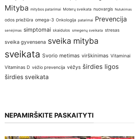
Mityba
nuovargis
Moterų sveikata
mitybos patarimai
Nutukimas
Prevencija
omega-3
odos priežiūra
Onkologija
patarimai
simptomai
stresas
skaidulos
senėjimas
smegenų sveikata
sveika mityba
sveika gyvensena
sveikata
Svorio metimas
virškinimas
Vitaminai
širdies ligos
vėžys
Vitaminas D
vėžio prevencija
širdies sveikata
NEPAMIRŠKITE PASKAITYTI