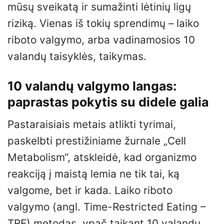
mūsų sveikatą ir sumažinti lėtinių ligų
riziką. Vienas iš tokių sprendimų – laiko
riboto valgymo, arba vadinamosios 10
valandų taisyklės, taikymas.
10 valandų valgymo langas:
paprastas pokytis su didele galia
Pastaraisiais metais atlikti tyrimai,
paskelbti prestižiniame žurnale „Cell
Metabolism“, atskleidė, kad organizmo
reakciją į maistą lemia ne tik tai, ką
valgome, bet ir kada. Laiko riboto
valgymo (angl. Time-Restricted Eating –
TRE) metodas, ypač taikant 10 valandų