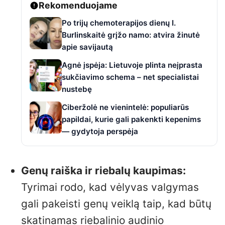
Rekomenduojame
Po trijų chemoterapijos dienų I.
Burlinskaitė grįžo namo: atvira žinutė
apie savijautą
Agnė įspėja: Lietuvoje plinta neįprasta
sukčiavimo schema – net specialistai
nustebę
Ciberžolė ne vienintelė: populiarūs
papildai, kurie gali pakenkti kepenims
— gydytoja perspėja
Genų raiška ir riebalų kaupimas:
Tyrimai rodo, kad vėlyvas valgymas
gali pakeisti genų veiklą taip, kad būtų
skatinamas riebalinio audinio