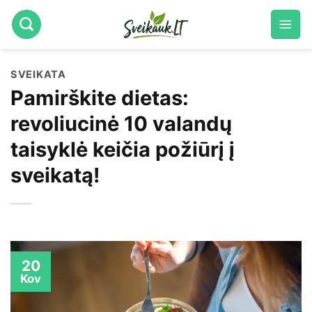
Skip
to
content
SVEIKATA
Pamirškite dietas:
revoliucinė 10 valandų
taisyklė keičia požiūrį į
sveikatą!
20
Kov