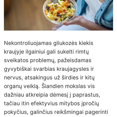
Nekontroliuojamas gliukozės kiekis
kraujyje ilgainiui gali sukelti rimtų
sveikatos problemų, pažeisdamas
gyvybiškai svarbias kraujagysles ir
nervus, atsakingus už širdies ir kitų
organų veiklą. Šiandien mokslas vis
dažniau atkreipia dėmesį į paprastus,
tačiau itin efektyvius mitybos įpročių
pokyčius, galinčius reikšmingai pagerinti