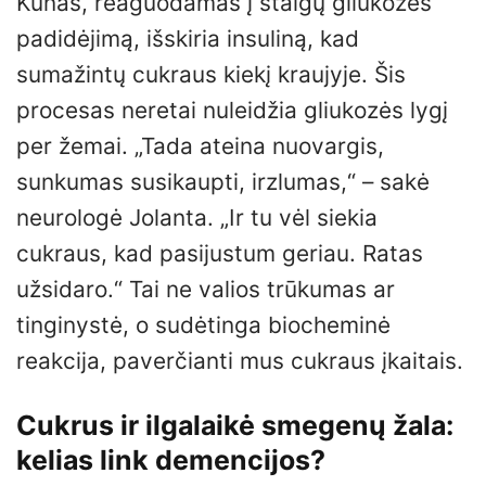
Kūnas, reaguodamas į staigų gliukozės
padidėjimą, išskiria insuliną, kad
sumažintų cukraus kiekį kraujyje. Šis
procesas neretai nuleidžia gliukozės lygį
per žemai. „Tada ateina nuovargis,
sunkumas susikaupti, irzlumas,“ – sakė
neurologė Jolanta. „Ir tu vėl siekia
cukraus, kad pasijustum geriau. Ratas
užsidaro.“ Tai ne valios trūkumas ar
tinginystė, o sudėtinga biocheminė
reakcija, paverčianti mus cukraus įkaitais.
Cukrus ir ilgalaikė smegenų žala:
kelias link demencijos?