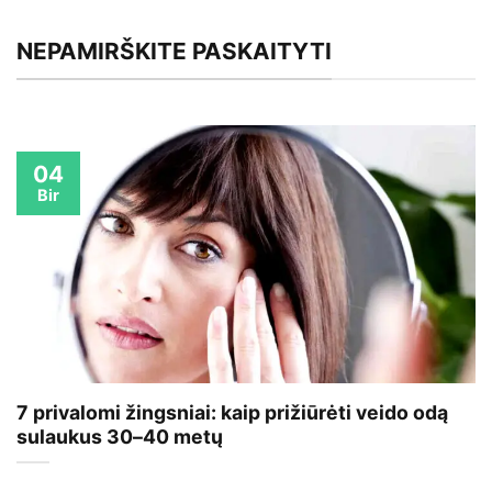
NEPAMIRŠKITE PASKAITYTI
04
Bir
7 privalomi žingsniai: kaip prižiūrėti veido odą
sulaukus 30–40 metų