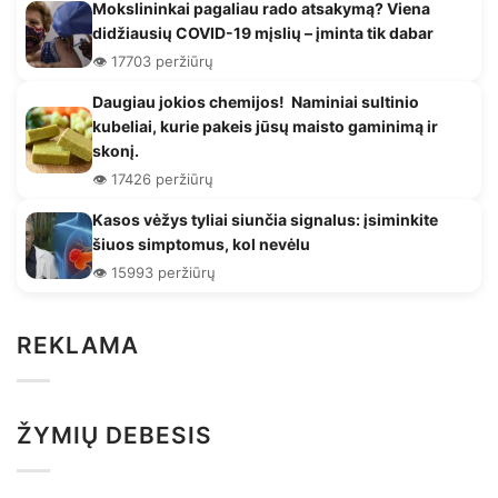
Mokslininkai pagaliau rado atsakymą? Viena
didžiausių COVID-19 mįslių – įminta tik dabar
👁️ 17703 peržiūrų
Daugiau jokios chemijos! Naminiai sultinio
kubeliai, kurie pakeis jūsų maisto gaminimą ir
skonį.
👁️ 17426 peržiūrų
Kasos vėžys tyliai siunčia signalus: įsiminkite
šiuos simptomus, kol nevėlu
👁️ 15993 peržiūrų
REKLAMA
ŽYMIŲ DEBESIS