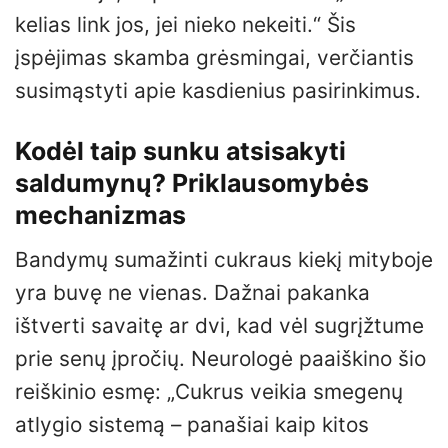
kelias link jos, jei nieko nekeiti.“ Šis
įspėjimas skamba grėsmingai, verčiantis
susimąstyti apie kasdienius pasirinkimus.
Kodėl taip sunku atsisakyti
saldumynų? Priklausomybės
mechanizmas
Bandymų sumažinti cukraus kiekį mityboje
yra buvę ne vienas. Dažnai pakanka
ištverti savaitę ar dvi, kad vėl sugrįžtume
prie senų įpročių. Neurologė paaiškino šio
reiškinio esmę: „Cukrus veikia smegenų
atlygio sistemą – panašiai kaip kitos