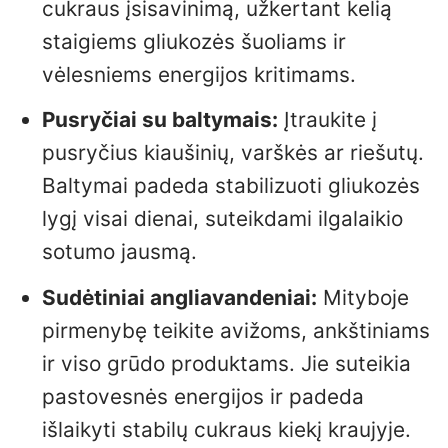
cukraus įsisavinimą, užkertant kelią
staigiems gliukozės šuoliams ir
vėlesniems energijos kritimams.
Pusryčiai su baltymais:
Įtraukite į
pusryčius kiaušinių, varškės ar riešutų.
Baltymai padeda stabilizuoti gliukozės
lygį visai dienai, suteikdami ilgalaikio
sotumo jausmą.
Sudėtiniai angliavandeniai:
Mityboje
pirmenybę teikite avižoms, ankštiniams
ir viso grūdo produktams. Jie suteikia
pastovesnės energijos ir padeda
išlaikyti stabilų cukraus kiekį kraujyje.