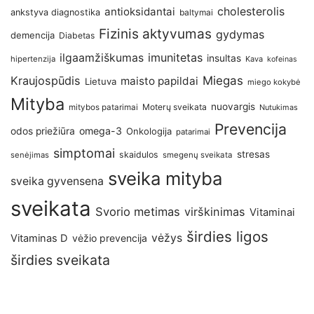
antioksidantai
cholesterolis
ankstyva diagnostika
baltymai
Fizinis aktyvumas
gydymas
demencija
Diabetas
imunitetas
ilgaamžiškumas
insultas
hipertenzija
Kava
kofeinas
Kraujospūdis
Miegas
maisto papildai
Lietuva
miego kokybė
Mityba
nuovargis
Moterų sveikata
mitybos patarimai
Nutukimas
Prevencija
omega-3
odos priežiūra
Onkologija
patarimai
simptomai
stresas
skaidulos
senėjimas
smegenų sveikata
sveika mityba
sveika gyvensena
sveikata
Svorio metimas
virškinimas
Vitaminai
širdies ligos
vėžys
Vitaminas D
vėžio prevencija
širdies sveikata