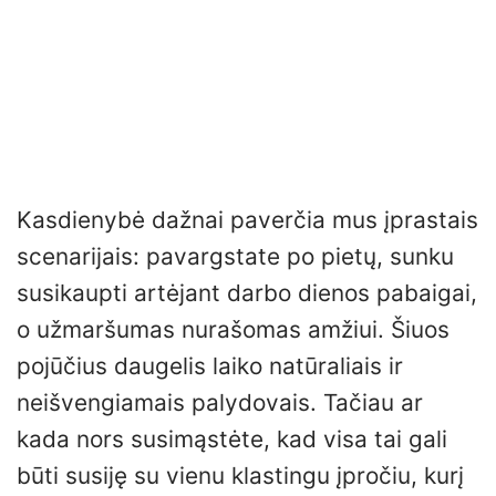
Kasdienybė dažnai paverčia mus įprastais
scenarijais: pavargstate po pietų, sunku
susikaupti artėjant darbo dienos pabaigai,
o užmaršumas nurašomas amžiui. Šiuos
pojūčius daugelis laiko natūraliais ir
neišvengiamais palydovais. Tačiau ar
kada nors susimąstėte, kad visa tai gali
būti susiję su vienu klastingu įpročiu, kurį