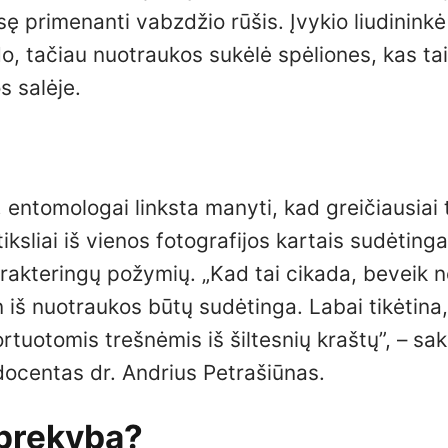
ę primenanti vabzdžio rūšis. Įvykio liudinink
ido, tačiau nuotraukos sukėlė spėliones, kas ta
s salėje.
 entomologai linksta manyti, kad greičiausiai 
tiksliai iš vienos fotografijos kartais sudėting
arakteringų požymių. „Kad tai cikada, beveik 
en iš nuotraukos būtų sudėtinga. Labai tikėtina
rtuotomis trešnėmis iš šiltesnių kraštų”, – sa
 docentas dr. Andrius Petrašiūnas.
 prekybą?