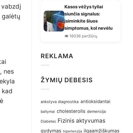
ė vabzdį
Kasos vėžys tyliai
siunčia signalus:
i galėtų
įsiminkite šiuos
simptomus, kol nevėlu
👁️ 16036 peržiūrų
REKLAMA
tai
a, nes
ŽYMIŲ DEBESIS
nekyla
, kad
kė
antioksidantai
ankstyva diagnostika
cholesterolis
demencija
baltymai
Fizinis aktyvumas
Diabetas
gydymas
ilgaamžiškumas
hipertenzija