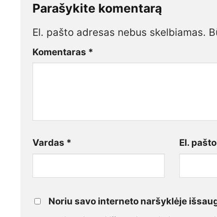
Parašykite komentarą
El. pašto adresas nebus skelbiamas.
B
Komentaras
*
Vardas
*
El. pašt
Noriu savo interneto naršyklėje išsaugo