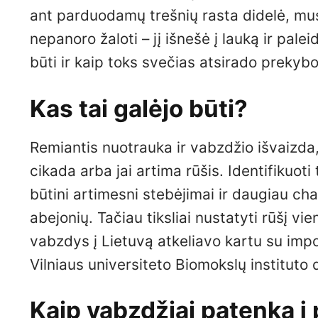
ant parduodamų trešnių rasta didelė, mus
nepanoro žaloti – jį išnešė į lauką ir pale
būti ir kaip toks svečias atsirado prekybo
Kas tai galėjo būti?
Remiantis nuotrauka ir vabzdžio išvaizda,
cikada arba jai artima rūšis. Identifikuoti 
būtini artimesni stebėjimai ir daugiau ch
abejonių. Tačiau tiksliai nustatyti rūšį vi
vabzdys į Lietuvą atkeliavo kartu su impo
Vilniaus universiteto Biomokslų instituto
Kaip vabzdžiai patenka į