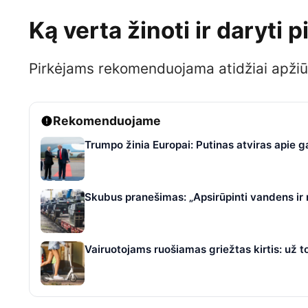
Ką verta žinoti ir daryti 
Pirkėjams rekomenduojama atidžiai apžiūrėt
Rekomenduojame
Trumpo žinia Europai: Putinas atviras apie 
Skubus pranešimas: „Apsirūpinti vandens ir
Vairuotojams ruošiamas griežtas kirtis: už t