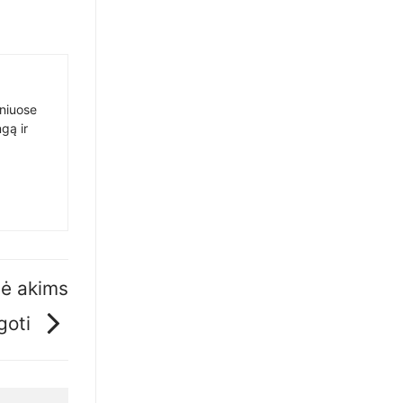
sniuose
gą ir
mė akims
ugoti