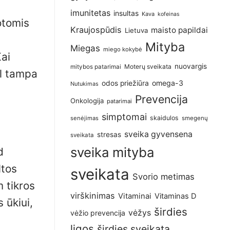
imunitetas
insultas
Kava
kofeinas
otomis
Kraujospūdis
maisto papildai
Lietuva
Mityba
Miegas
miego kokybė
Kai
nuovargis
Moterų sveikata
mitybos patarimai
ėl tampa
omega-3
odos priežiūra
Nutukimas
Prevencija
Onkologija
patarimai
simptomai
skaidulos
senėjimas
smegenų
sveika gyvensena
stresas
sveikata
sveika mityba
d
ltos
sveikata
Svorio metimas
m tikros
virškinimas
Vitaminai
Vitaminas D
 ūkiui,
širdies
vėžys
vėžio prevencija
ligos
širdies sveikata