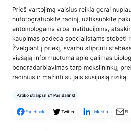
Prieš vartojimą vaisius reikia gerai nupla
nufotografuokite radinį, užfiksuokite paku
entomologams arba institucijoms, atsakin
kaupimas padeda specialistams stebėti rūš
Žvelgiant į priekį, svarbu stiprinti stebė
viešąją informuotumą apie galimas biolo
bendradarbiavimas tarp mokslininkų, preky
radinius ir mažinti su jais susijusią riziką.
Patiko straipsnis? Pasidalink!
Facebook
Twitter
LinkedIn
El.