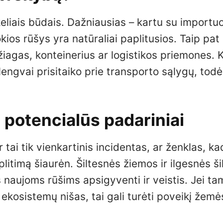
 keliais būdais. Dažniausias – kartu su importu
okios rūšys yra natūraliai paplitusios. Taip pat
iagas, konteinerius ar logistikos priemones. 
r lengvai prisitaiko prie transporto sąlygų, tod
 potencialūs padariniai
r tai tik vienkartinis incidentas, ar ženklas, ka
litimą šiaurėn. Šiltesnės žiemos ir ilgesnės ši
 naujoms rūšims apsigyventi ir veistis. Jei ta
 ekosistemų nišas, tai gali turėti poveikį žemės