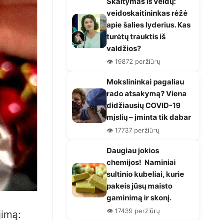
Skaitymas iš veidų:
veidoskaitininkas rėžė
apie šalies lyderius. Kas
turėtų trauktis iš
valdžios?
👁️ 19872 peržiūrų
Mokslininkai pagaliau
rado atsakymą? Viena
didžiausių COVID-19
mįslių – įminta tik dabar
👁️ 17737 peržiūrų
Daugiau jokios
chemijos! Naminiai
sultinio kubeliai, kurie
pakeis jūsų maisto
gaminimą ir skonį.
👁️ 17439 peržiūrų
jimą: