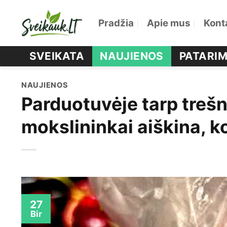
Skip
Pradžia
Apie mus
Kont
to
content
SVEIKATA
NAUJIENOS
PATARIM
NAUJIENOS
Parduotuvėje tarp trešn
mokslininkai aiškina, ko
27
Bir