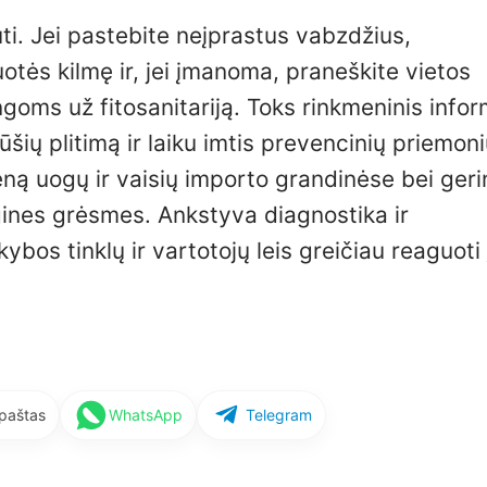
uti. Jei pastebite neįprastus vabzdžius,
otės kilmę ir, jei įmanoma, praneškite vietos
goms už fitosanitariją. Toks rinkmeninis infor
ių plitimą ir laiku imtis prevencinių priemoni
seną uogų ir vaisių importo grandinėse bei geri
gines grėsmes. Ankstyva diagnostika ir
bos tinklų ir vartotojų leis greičiau reaguoti 
 paštas
WhatsApp
Telegram