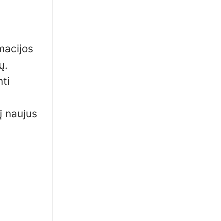
macijos
ų.
nti
į naujus