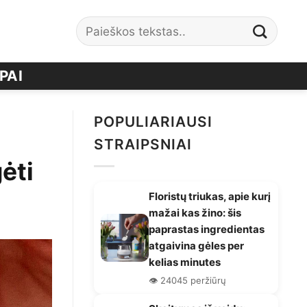
PAI
POPULIARIAUSI
STRAIPSNIAI
ėti
Floristų triukas, apie kurį
mažai kas žino: šis
paprastas ingredientas
atgaivina gėles per
kelias minutes
👁️ 24045 peržiūrų