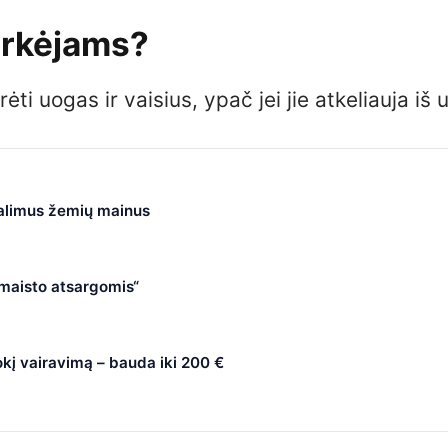
pirkėjams?
i uogas ir vaisius, ypač jei jie atkeliauja iš u
galimus žemių mainus
 maisto atsargomis“
okį vairavimą – bauda iki 200 €