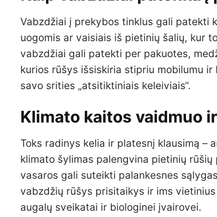
Vabzdžiai į prekybos tinklus gali patekti
uogomis ar vaisiais iš pietinių šalių, kur t
vabzdžiai gali patekti per pakuotes, medž
kurios rūšys išsiskiria stipriu mobilumu i
savo srities „atsitiktiniais keleiviais“.
Klimato kaitos vaidmuo ir
Toks radinys kelia ir platesnį klausimą – a
klimato šylimas palengvina pietinių rūšių p
vasaros gali suteikti palankesnes sąlygas
vabzdžių rūšys prisitaikys ir ims vietinius
augalų sveikatai ir biologinei įvairovei.