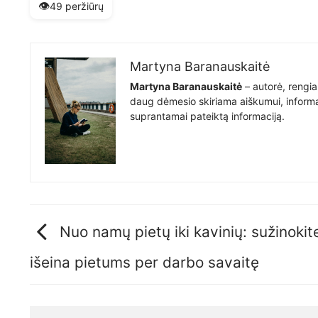
👁️
49 peržiūrų
Martyna Baranauskaitė
Martyna Baranauskaitė
– autorė, rengia
daug dėmesio skiriama aiškumui, informat
suprantamai pateiktą informaciją.
Nuo namų pietų iki kavinių: sužinokite
išeina pietums per darbo savaitę