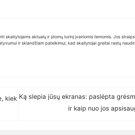
nti skaitytojams aktualų ir įdomų turinį įvairiomis temomis. Jos straip
yvumui ir sklandžiam pateikimui, kad skaitytojai greitai rastų naudin
Ką slepia jūsų ekranas: paslėpta grės
, kiek
ir kaip nuo jos apsisa