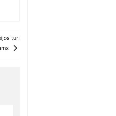
ijos turi
mams