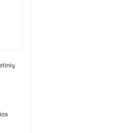
etinių
ios