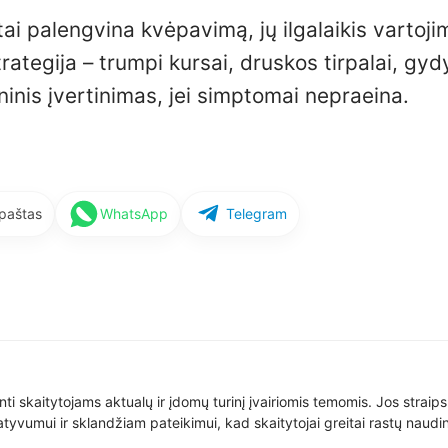
ai palengvina kvėpavimą, jų ilgalaikis vartoji
ategija – trumpi kursai, druskos tirpalai, gyd
ninis įvertinimas, jei simptomai nepraeina.
 paštas
WhatsApp
Telegram
nti skaitytojams aktualų ir įdomų turinį įvairiomis temomis. Jos straip
yvumui ir sklandžiam pateikimui, kad skaitytojai greitai rastų naudin