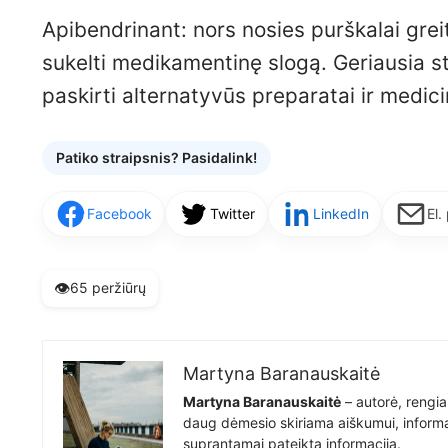
Apibendrinant: nors nosies purškalai greit
sukelti medikamentinę slogą. Geriausia str
paskirti alternatyvūs preparatai ir medici
Patiko straipsnis? Pasidalink!
Facebook
Twitter
LinkedIn
El.
👁️
65 peržiūrų
Martyna Baranauskaitė
Martyna Baranauskaitė
– autorė, rengia
daug dėmesio skiriama aiškumui, informat
suprantamai pateiktą informaciją.