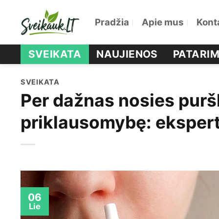
Skip
Pradžia
Apie mus
Kont
to
content
SVEIKATA
NAUJIENOS
PATARIM
SVEIKATA
Per dažnas nosies purš
priklausomybę: eksperta
06
Lie