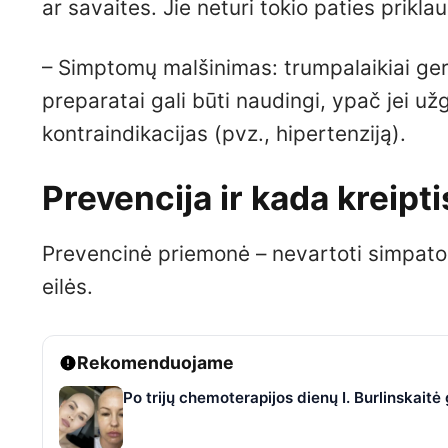
ar savaites. Jie neturi tokio paties prik
– Simptomų malšinimas: trumpalaikiai ger
preparatai gali būti naudingi, ypač jei už
kontraindikacijas (pvz., hipertenziją).
Prevencija ir kada kreipti
Prevencinė priemonė – nevartoti simpatom
eilės.
Rekomenduojame
Po trijų chemoterapijos dienų I. Burlinskaitė