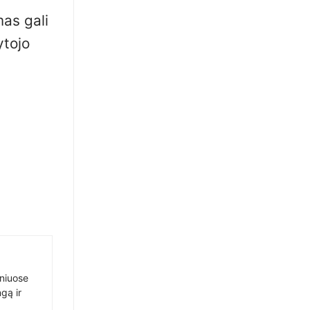
mas gali
ytojo
sniuose
gą ir