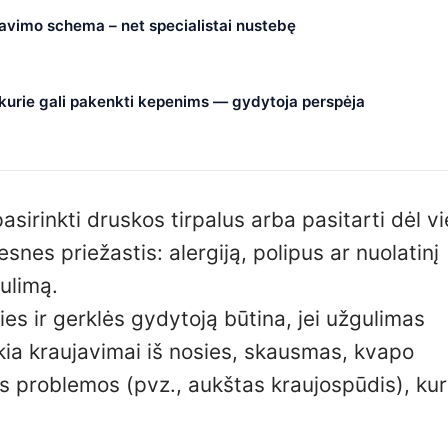
čiavimo schema – net specialistai nustebę
, kurie gali pakenkti kepenims — gydytoja perspėja
sirinkti druskos tirpalus arba pasitarti dėl vi
esnes priežastis: alergiją, polipus ar nuolatinį
gulimą.
es ir gerklės gydytoją būtina, jei užgulimas
škia kraujavimai iš nosies, skausmas, kvapo
s problemos (pvz., aukštas kraujospūdis), kur