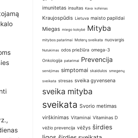
imunitetas
insultas
Kava
kofeinas
rtojamą
Kraujospūdis
maisto papildai
Lietuva
kalo
Mityba
Miegas
miego kokybė
nuovargis
Moterų sveikata
mitybos patarimai
omega-3
odos priežiūra
Nutukimas
noms
Prevencija
Onkologija
patarimai
sies
simptomai
skaidulos
senėjimas
smegenų
sveika gyvensena
stresas
sveikata
sveika mityba
nti
sveikata
Svorio metimas
virškinimas
Vitaminai
Vitaminas D
z.,
širdies
vėžys
vėžio prevencija
dienas
ligos
širdies sveikata