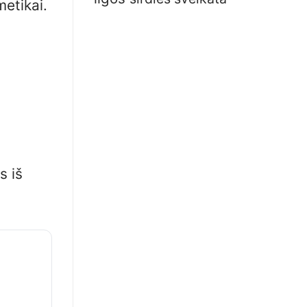
metikai.
s iš