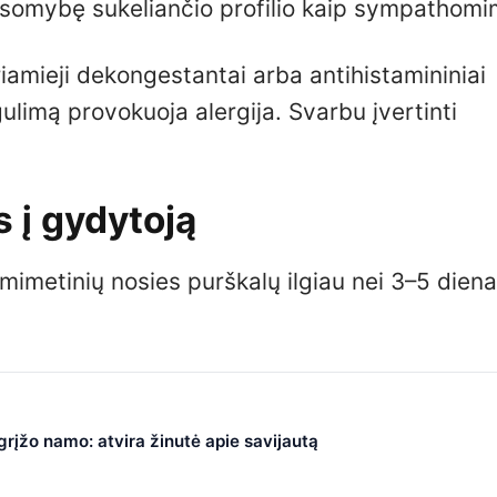
lausomybę sukeliančio profilio kaip sympathomi
iamieji dekongestantai arba antihistamininiai
gulimą provokuoja alergija. Svarbu įvertinti
s į gydytoją
imetinių nosies purškalų ilgiau nei 3–5 diena
 grįžo namo: atvira žinutė apie savijautą