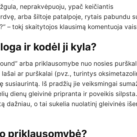
 užgula, neprakvėpuoju, ypač keičiantis
rdvę, arba šiltoje patalpoje, rytais pabundu s
?“ – tokį skaitytojos klausimą komentuoja vaist
ga ir kodėl ji kyla?
ound“ arba priklausomybe nuo nosies purškal
lašai ar purškalai (pvz., turintys oksimetazoli
vinę susiaurintą. Iš pradžių jie veiksmingai suma
ių dienų gleivinė pripranta ir poveikis silpsta
 dažniau, o tai sukelia nuolatinį gleivinės išem
rado priklausomybė?