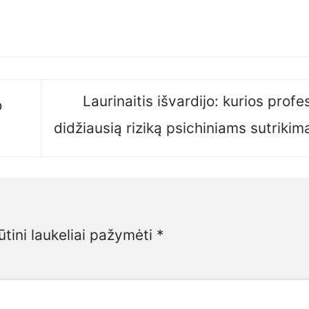
Laurinaitis išvardijo: kurios profes
o
didžiausią riziką psichiniams sutriki
ūtini laukeliai pažymėti
*