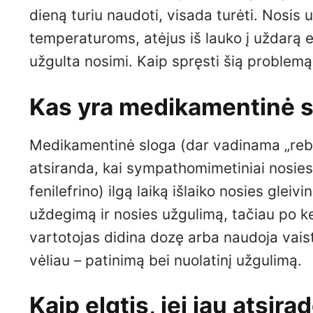
dieną turiu naudoti, visada turėti. Nosis
temperaturoms, atėjus iš lauko į uždarą e
užgulta nosimi. Kaip spręsti šią problemą
Kas yra medikamentinė slo
Medikamentinė sloga (dar vadinama „reb
atsiranda, kai sympathomimetiniai nosies 
fenilefrino) ilgą laiką išlaiko nosies glei
uždegimą ir nosies užgulimą, tačiau po kel
vartotojas didina dozę arba naudoja vaistą
vėliau – patinimą bei nuolatinį užgulimą.
Kaip elgtis, jei jau atsi