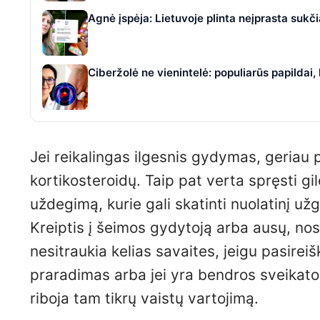
Agnė įspėja: Lietuvoje plinta neįprasta suk
Ciberžolė ne vienintelė: populiarūs papildai
Jei reikalingas ilgesnis gydymas, geriau pa
kortikosteroidų. Taip pat verta spręsti gil
uždegimą, kurie gali skatinti nuolatinį už
Kreiptis į šeimos gydytoją arba ausų, nosi
nesitraukia kelias savaites, jeigu pasirei
praradimas arba jei yra bendros sveikato
riboja tam tikrų vaistų vartojimą.