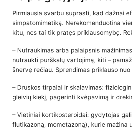
Pirmiausia svarbu suprasti, kad dažnai ef
simpatomimetiką. Nerekomenduotina vienu
kitu, nes tai tik pratęs priklausomybę.
– Nutraukimas arba palaipsnis mažinimas: 
nutraukti purškalų vartojimą, kiti – pama
šnervę rečiau. Sprendimas priklauso nu
– Druskos tirpalai ir skalavimas: fiziologi
gleivių kiekį, pagerinti kvėpavimą ir drėk
– Vietiniai kortikosteroidai: gydytojas gal
flutikazoną, mometazoną), kurie mažina 