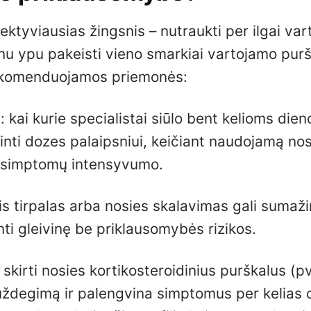
ektyviausias žingsnis – nutraukti per ilgai va
 ypu pakeisti vieno smarkiai vartojamo purš
 Rekomenduojamos priemonės:
kai kurie specialistai siūlo bent kelioms die
žinti dozes palaipsniui, keičiant naudojamą no
o simptomų intensyvumo.
nis tirpalas arba nosies skalavimas gali sumaži
inti gleivinę be priklausomybės rizikos.
i skirti nosies kortikosteroidinius purškalus (pv
uždegimą ir palengvina simptomus per kelias 