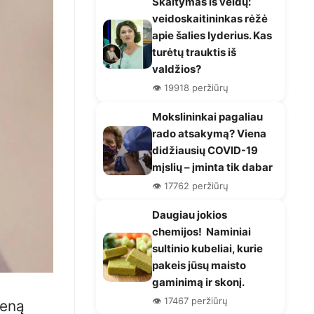
Skaitymas iš veidų:
veidoskaitininkas rėžė
apie šalies lyderius. Kas
turėtų trauktis iš
valdžios?
👁️ 19918 peržiūrų
Mokslininkai pagaliau
rado atsakymą? Viena
didžiausių COVID-19
mįslių – įminta tik dabar
👁️ 17762 peržiūrų
Daugiau jokios
chemijos! Naminiai
sultinio kubeliai, kurie
pakeis jūsų maisto
gaminimą ir skonį.
👁️ 17467 peržiūrų
ieną