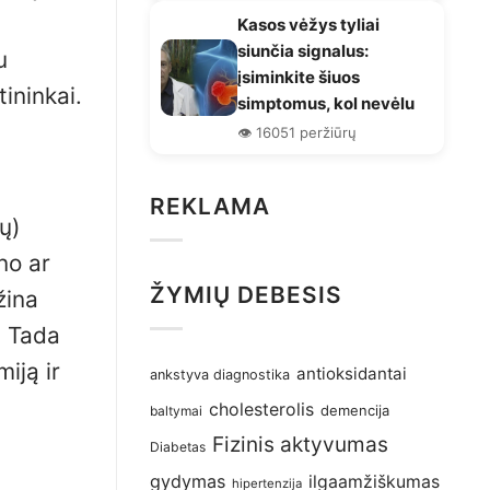
Kasos vėžys tyliai
siunčia signalus:
u
įsiminkite šiuos
ininkai.
simptomus, kol nevėlu
👁️ 16051 peržiūrų
REKLAMA
ų)
no ar
ŽYMIŲ DEBESIS
žina
. Tada
iją ir
antioksidantai
ankstyva diagnostika
cholesterolis
demencija
baltymai
Fizinis aktyvumas
Diabetas
gydymas
ilgaamžiškumas
hipertenzija