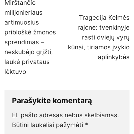
Mirštančio
milijonieriaus
Tragedija Kelmės
artimuosius
rajone: tvenkinyje
pribloškė žmonos
rasti dviejų vyrų
sprendimas –
kūnai, tiriamos įvykio
neskubėjo grįžti,
aplinkybės
laukė privataus
lėktuvo
Parašykite komentarą
El. pašto adresas nebus skelbiamas.
Būtini laukeliai pažymėti
*