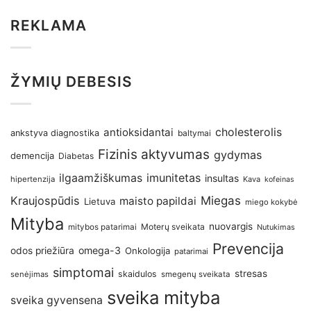
REKLAMA
ŽYMIŲ DEBESIS
antioksidantai
cholesterolis
ankstyva diagnostika
baltymai
Fizinis aktyvumas
gydymas
demencija
Diabetas
imunitetas
ilgaamžiškumas
insultas
hipertenzija
Kava
kofeinas
Kraujospūdis
Miegas
maisto papildai
Lietuva
miego kokybė
Mityba
nuovargis
Moterų sveikata
mitybos patarimai
Nutukimas
Prevencija
omega-3
odos priežiūra
Onkologija
patarimai
simptomai
stresas
skaidulos
senėjimas
smegenų sveikata
sveika mityba
sveika gyvensena