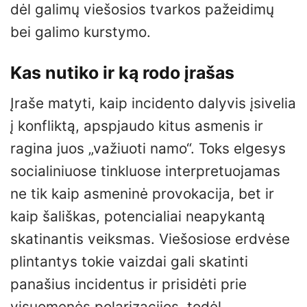
dėl galimų viešosios tvarkos pažeidimų
bei galimo kurstymo.
Kas nutiko ir ką rodo įrašas
Įraše matyti, kaip incidento dalyvis įsivelia
į konfliktą, apspjaudo kitus asmenis ir
ragina juos „važiuoti namo“. Toks elgesys
socialiniuose tinkluose interpretuojamas
ne tik kaip asmeninė provokacija, bet ir
kaip šališkas, potencialiai neapykantą
skatinantis veiksmas. Viešosiose erdvėse
plintantys tokie vaizdai gali skatinti
panašius incidentus ir prisidėti prie
visuomenės polarizacijos, todėl