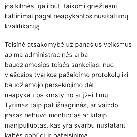
jos kilmės, gali būti taikomi griežtesni
kaltinimai pagal neapykantos nusikaltimų
kvalifikaciją.
Teisinė atsakomybė už panašius veiksmus
apima administracinės arba
baudžiamosios teisės sankcijas: nuo
viešosios tvarkos pažeidimo protokolų iki
baudžiamojo persekiojimo dėl
neapykantos kurstymo ar įžeidimų.
Tyrimas taip pat išnagrinės, ar vaizdo
įrašas nebuvo montuotas ar kitaip
manipuliuotas, kas yra svarbu nustatant
kaltės pobūdį ir pateisinimą.