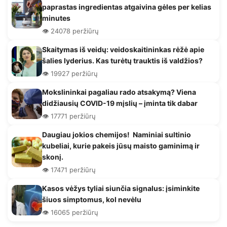
paprastas ingredientas atgaivina gėles per kelias
minutes
👁️ 24078 peržiūrų
Skaitymas iš veidų: veidoskaitininkas rėžė apie
šalies lyderius. Kas turėtų trauktis iš valdžios?
👁️ 19927 peržiūrų
Mokslininkai pagaliau rado atsakymą? Viena
didžiausių COVID-19 mįslių – įminta tik dabar
👁️ 17771 peržiūrų
Daugiau jokios chemijos! Naminiai sultinio
kubeliai, kurie pakeis jūsų maisto gaminimą ir
skonį.
👁️ 17471 peržiūrų
Kasos vėžys tyliai siunčia signalus: įsiminkite
šiuos simptomus, kol nevėlu
👁️ 16065 peržiūrų