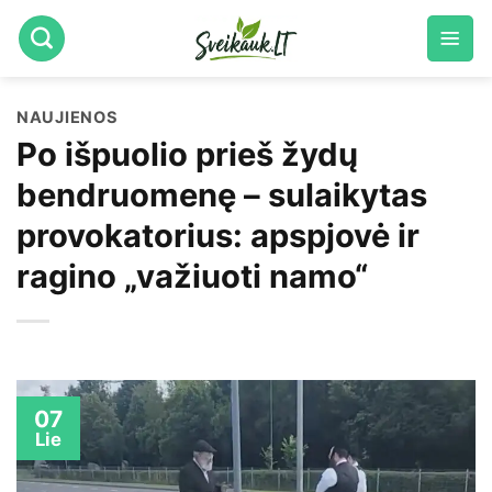
Skip
to
content
NAUJIENOS
Po išpuolio prieš žydų
bendruomenę – sulaikytas
provokatorius: apspjovė ir
ragino „važiuoti namo“
07
Lie