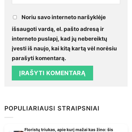
Noriu savo interneto naršyklėje
išsaugoti vardą, el. pašto adresą ir
interneto puslapį, kad jų nebereiktų
įvesti iš naujo, kai kitą kartą vėl norėsiu
parašyti komentarą.
POPULIARIAUSI STRAIPSNIAI
Floristų triukas, apie kurį mažai kas žino: šis