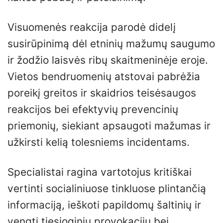
Visuomenės reakcija parodė didelį
susirūpinimą dėl etninių mažumų saugumo
ir žodžio laisvės ribų skaitmeninėje eroje.
Vietos bendruomenių atstovai pabrėžia
poreikį greitos ir skaidrios teisėsaugos
reakcijos bei efektyvių prevencinių
priemonių, siekiant apsaugoti mažumas ir
užkirsti kelią tolesniems incidentams.
Specialistai ragina vartotojus kritiškai
vertinti socialiniuose tinkluose plintančią
informaciją, ieškoti papildomų šaltinių ir
vengti tiesioginių provokacijų bei