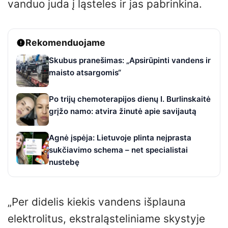
vanduo juda į ląsteles ir jas pabrinkina.
Rekomenduojame
Skubus pranešimas: „Apsirūpinti vandens ir
maisto atsargomis“
Po trijų chemoterapijos dienų I. Burlinskaitė
grįžo namo: atvira žinutė apie savijautą
Agnė įspėja: Lietuvoje plinta neįprasta
sukčiavimo schema – net specialistai
nustebę
„Per didelis kiekis vandens išplauna
elektrolitus, ekstraląsteliniame skystyje