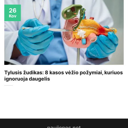
26
Kov
Tylusis žudikas: 8 kasos vėžio požymiai, kuriuos
ignoruoja daugelis
naujienos.net