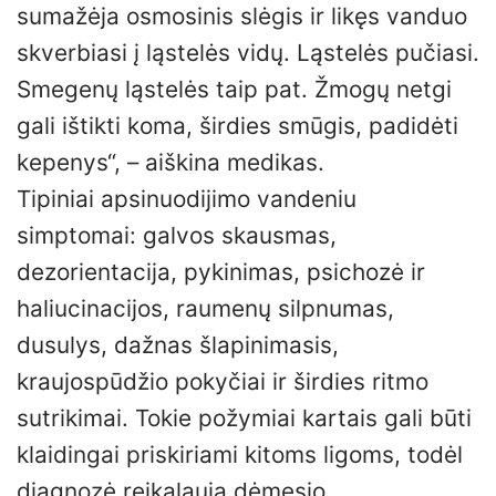
sumažėja osmosinis slėgis ir likęs vanduo
skverbiasi į ląstelės vidų. Ląstelės pučiasi.
Smegenų ląstelės taip pat. Žmogų netgi
gali ištikti koma, širdies smūgis, padidėti
kepenys“, – aiškina medikas.
Tipiniai apsinuodijimo vandeniu
simptomai: galvos skausmas,
dezorientacija, pykinimas, psichozė ir
haliucinacijos, raumenų silpnumas,
dusulys, dažnas šlapinimasis,
kraujospūdžio pokyčiai ir širdies ritmo
sutrikimai. Tokie požymiai kartais gali būti
klaidingai priskiriami kitoms ligoms, todėl
diagnozė reikalauja dėmesio.