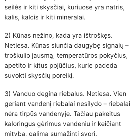
seilės ir kiti skysčiai, kuriuose yra natris,
kalis, kalcis ir kiti mineralai.
2) Kūnas nežino, kada yra ištroškęs.
Netiesa. Kūnas siunčia daugybę signalų –
troškulio jausmą, temperatūros pokyčius,
apetito ir kitus pojūčius, kurie padeda
suvokti skysčių poreikį.
3) Vanduo degina riebalus. Netiesa. Vien
geriant vandenį riebalai nesilydo – riebalai
nėra tirpūs vandenyje. Tačiau pakeitus
kaloringus gėrimus vandeniu ir keičiant
mitybą, galima sumažinti svorį.