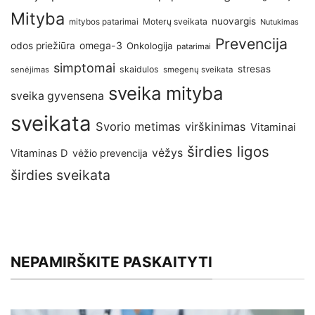
Mityba
nuovargis
Moterų sveikata
mitybos patarimai
Nutukimas
Prevencija
omega-3
odos priežiūra
Onkologija
patarimai
simptomai
stresas
skaidulos
senėjimas
smegenų sveikata
sveika mityba
sveika gyvensena
sveikata
Svorio metimas
virškinimas
Vitaminai
širdies ligos
vėžys
Vitaminas D
vėžio prevencija
širdies sveikata
NEPAMIRŠKITE PASKAITYTI