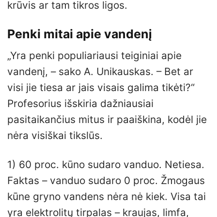
krūvis ar tam tikros ligos.
Penki mitai apie vandenį
„Yra penki populiariausi teiginiai apie
vandenį, – sako A. Unikauskas. – Bet ar
visi jie tiesa ar jais visais galima tikėti?“
Profesorius išskiria dažniausiai
pasitaikančius mitus ir paaiškina, kodėl jie
nėra visiškai tikslūs.
1) 60 proc. kūno sudaro vanduo. Netiesa.
Faktas – vanduo sudaro 0 proc. Žmogaus
kūne gryno vandens nėra nė kiek. Visa tai
yra elektrolitų tirpalas – kraujas, limfa,