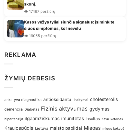
skonį.
👁️ 17467 peržiūrų
Kasos vėžys tyliai siunčia signalus: įsiminkite
šiuos simptomus, kol nevėlu
👁️ 16055 peržiūrų
REKLAMA
ŽYMIŲ DEBESIS
antioksidantai
cholesterolis
ankstyva diagnostika
baltymai
Fizinis aktyvumas
gydymas
demencija
Diabetas
imunitetas
ilgaamžiškumas
insultas
hipertenzija
Kava
kofeinas
Kraujospūdis
Miegas
maisto papildai
Lietuva
miego kokybė