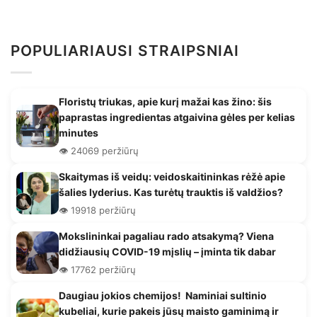
POPULIARIAUSI STRAIPSNIAI
Floristų triukas, apie kurį mažai kas žino: šis
paprastas ingredientas atgaivina gėles per kelias
minutes
👁️ 24069 peržiūrų
Skaitymas iš veidų: veidoskaitininkas rėžė apie
šalies lyderius. Kas turėtų trauktis iš valdžios?
👁️ 19918 peržiūrų
Mokslininkai pagaliau rado atsakymą? Viena
didžiausių COVID-19 mįslių – įminta tik dabar
👁️ 17762 peržiūrų
Daugiau jokios chemijos! Naminiai sultinio
kubeliai, kurie pakeis jūsų maisto gaminimą ir