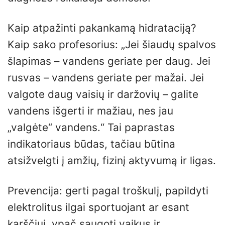
Kaip atpažinti pakankamą hidrataciją?
Kaip sako profesorius: „Jei šiaudų spalvos
šlapimas – vandens geriate per daug. Jei
rusvas – vandens geriate per mažai. Jei
valgote daug vaisių ir daržovių – galite
vandens išgerti ir mažiau, nes jau
„valgėte“ vandens.“ Tai paprastas
indikatoriaus būdas, tačiau būtina
atsižvelgti į amžių, fizinį aktyvumą ir ligas.
Prevencija: gerti pagal troškulį, papildyti
elektrolitus ilgai sportuojant ar esant
karščiui, ypač saugoti vaikus ir