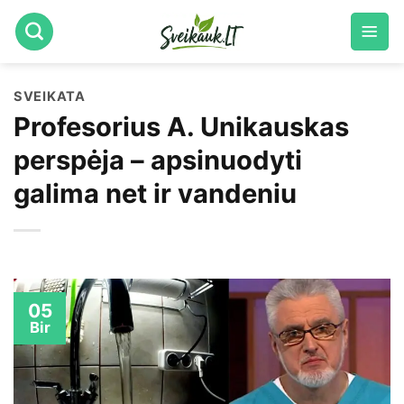
Skip
to
content
SVEIKATA
Profesorius A. Unikauskas
perspėja – apsinuodyti
galima net ir vandeniu
05
Bir