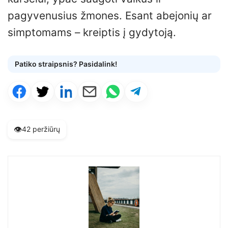
pagyvenusius žmones. Esant abejonių ar
simptomams – kreiptis į gydytoją.
Patiko straipsnis? Pasidalink!
👁️
42 peržiūrų