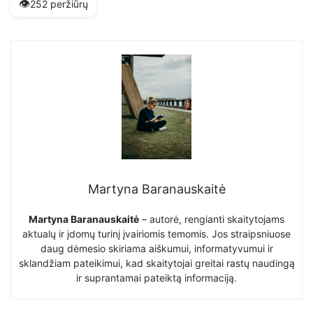
👁️
252 peržiūrų
Martyna Baranauskaitė
Martyna Baranauskaitė
– autorė, rengianti skaitytojams
aktualų ir įdomų turinį įvairiomis temomis. Jos straipsniuose
daug dėmesio skiriama aiškumui, informatyvumui ir
sklandžiam pateikimui, kad skaitytojai greitai rastų naudingą
ir suprantamai pateiktą informaciją.