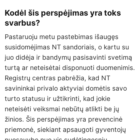
Kodėl šis perspėjimas yra toks
svarbus?
Pastaruoju metu pastebimas išaugęs
susidomėjimas NT sandoriais, o kartu su
juo didėja ir bandymų pasisavinti svetimą
turtą ar neteisėtai disponuoti duomenimis.
Registrų centras pabrėžia, kad NT
savininkai privalo aktyviai domėtis savo
turto statusu ir užtikrinti, kad jokie
neteisėti veiksmai nebūtų atlikti be jų
žinios. Šis perspėjimas yra prevencinė
priemonė, siekiant apsaugoti gyventojų
nuosavybę nuo vis sudėtingesnių