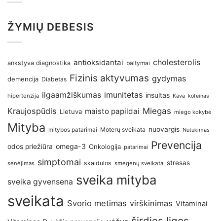
ŽYMIŲ DEBESIS
antioksidantai
cholesterolis
ankstyva diagnostika
baltymai
Fizinis aktyvumas
gydymas
demencija
Diabetas
imunitetas
ilgaamžiškumas
insultas
hipertenzija
Kava
kofeinas
Kraujospūdis
Miegas
maisto papildai
Lietuva
miego kokybė
Mityba
nuovargis
Moterų sveikata
mitybos patarimai
Nutukimas
Prevencija
omega-3
odos priežiūra
Onkologija
patarimai
simptomai
stresas
skaidulos
senėjimas
smegenų sveikata
sveika mityba
sveika gyvensena
sveikata
Svorio metimas
virškinimas
Vitaminai
širdies ligos