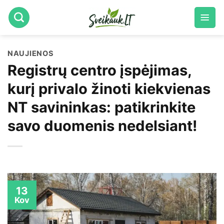
Skip
to
content
NAUJIENOS
Registrų centro įspėjimas,
kurį privalo žinoti kiekvienas
NT savininkas: patikrinkite
savo duomenis nedelsiant!
13
Kov