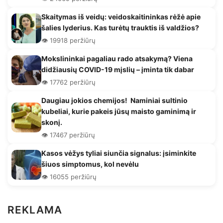
Skaitymas iš veidų: veidoskaitininkas rėžė apie
šalies lyderius. Kas turėtų trauktis iš valdžios?
👁️ 19918 peržiūrų
Mokslininkai pagaliau rado atsakymą? Viena
didžiausių COVID-19 mįslių – įminta tik dabar
👁️ 17762 peržiūrų
Daugiau jokios chemijos! Naminiai sultinio
kubeliai, kurie pakeis jūsų maisto gaminimą ir
skonį.
👁️ 17467 peržiūrų
Kasos vėžys tyliai siunčia signalus: įsiminkite
šiuos simptomus, kol nevėlu
👁️ 16055 peržiūrų
REKLAMA