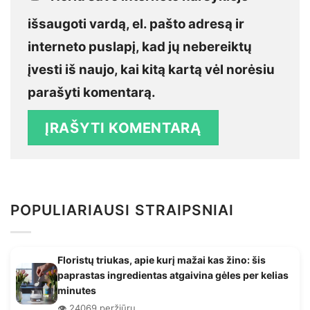
išsaugoti vardą, el. pašto adresą ir
interneto puslapį, kad jų nebereiktų
įvesti iš naujo, kai kitą kartą vėl norėsiu
parašyti komentarą.
POPULIARIAUSI STRAIPSNIAI
Floristų triukas, apie kurį mažai kas žino: šis
paprastas ingredientas atgaivina gėles per kelias
minutes
👁️ 24069 peržiūrų