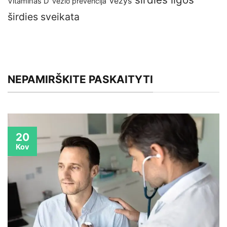
vėžys
Vitaminas D
vėžio prevencija
širdies sveikata
NEPAMIRŠKITE PASKAITYTI
20
Kov