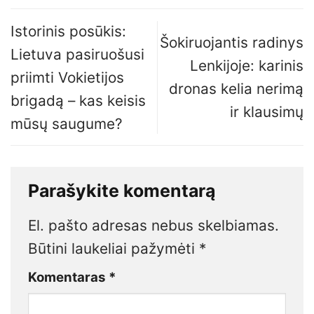
Istorinis posūkis:
Šokiruojantis radinys
Lietuva pasiruošusi
Lenkijoje: karinis
priimti Vokietijos
dronas kelia nerimą
brigadą – kas keisis
ir klausimų
mūsų saugume?
Parašykite komentarą
El. pašto adresas nebus skelbiamas.
Būtini laukeliai pažymėti
*
Komentaras
*