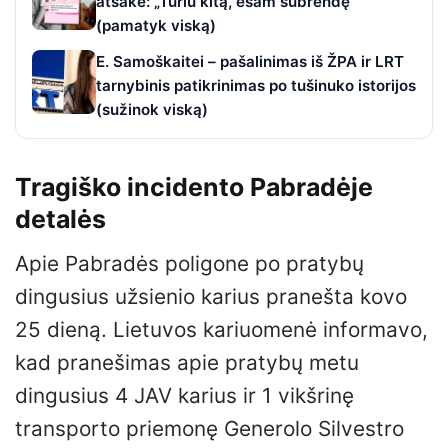
atsakė: „Turiu kitą, esam subrendę“
(pamatyk viską)
E. Samoškaitei – pašalinimas iš ŽPA ir LRT
tarnybinis patikrinimas po tušinuko istorijos
(sužinok viską)
Tragiško incidento Pabradėje
detalės
Apie Pabradės poligone po pratybų
dingusius užsienio karius pranešta kovo
25 dieną. Lietuvos kariuomenė informavo,
kad pranešimas apie pratybų metu
dingusius 4 JAV karius ir 1 vikšrinę
transporto priemonę Generolo Silvestro