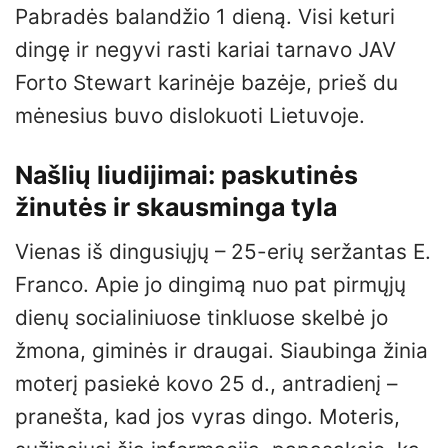
Pabradės balandžio 1 dieną. Visi keturi
dingę ir negyvi rasti kariai tarnavo JAV
Forto Stewart karinėje bazėje, prieš du
mėnesius buvo dislokuoti Lietuvoje.
Našlių liudijimai: paskutinės
žinutės ir skausminga tyla
Vienas iš dingusiųjų – 25-erių seržantas E.
Franco. Apie jo dingimą nuo pat pirmųjų
dienų socialiniuose tinkluose skelbė jo
žmona, giminės ir draugai. Siaubinga žinia
moterį pasiekė kovo 25 d., antradienį –
pranešta, kad jos vyras dingo. Moteris,