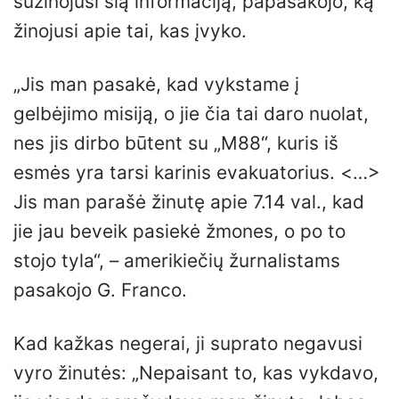
sužinojusi šią informaciją, papasakojo, ką
žinojusi apie tai, kas įvyko.
„Jis man pasakė, kad vykstame į
gelbėjimo misiją, o jie čia tai daro nuolat,
nes jis dirbo būtent su „M88“, kuris iš
esmės yra tarsi karinis evakuatorius. <…>
Jis man parašė žinutę apie 7.14 val., kad
jie jau beveik pasiekė žmones, o po to
stojo tyla“, – amerikiečių žurnalistams
pasakojo G. Franco.
Kad kažkas negerai, ji suprato negavusi
vyro žinutės: „Nepaisant to, kas vykdavo,