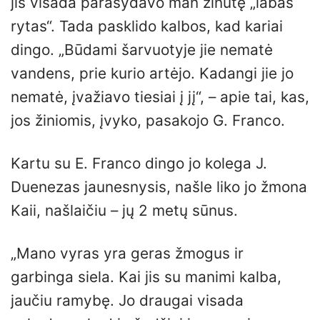
jis visada parašydavo man žinutę „labas
rytas“. Tada pasklido kalbos, kad kariai
dingo. „Būdami šarvuotyje jie nematė
vandens, prie kurio artėjo. Kadangi jie jo
nematė, įvažiavo tiesiai į jį“, – apie tai, kas,
jos žiniomis, įvyko, pasakojo G. Franco.
Kartu su E. Franco dingo jo kolega J.
Duenezas jaunesnysis, našle liko jo žmona
Kaii, našlaičiu – jų 2 metų sūnus.
„Mano vyras yra geras žmogus ir
garbinga siela. Kai jis su manimi kalba,
jaučiu ramybę. Jo draugai visada