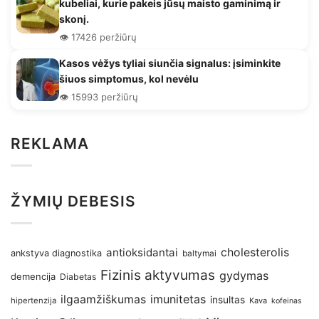
kubeliai, kurie pakeis jūsų maisto gaminimą ir
skonį.
👁️ 17426 peržiūrų
Kasos vėžys tyliai siunčia signalus: įsiminkite
šiuos simptomus, kol nevėlu
👁️ 15993 peržiūrų
REKLAMA
ŽYMIŲ DEBESIS
antioksidantai
cholesterolis
ankstyva diagnostika
baltymai
Fizinis aktyvumas
gydymas
demencija
Diabetas
imunitetas
ilgaamžiškumas
insultas
hipertenzija
Kava
kofeinas