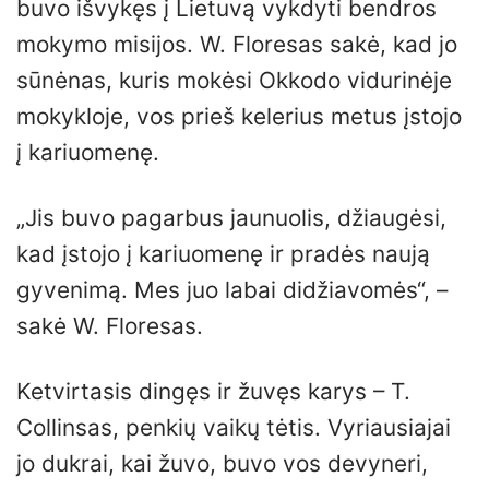
buvo išvykęs į Lietuvą vykdyti bendros
mokymo misijos. W. Floresas sakė, kad jo
sūnėnas, kuris mokėsi Okkodo vidurinėje
mokykloje, vos prieš kelerius metus įstojo
į kariuomenę.
„Jis buvo pagarbus jaunuolis, džiaugėsi,
kad įstojo į kariuomenę ir pradės naują
gyvenimą. Mes juo labai didžiavomės“, –
sakė W. Floresas.
Ketvirtasis dingęs ir žuvęs karys – T.
Collinsas, penkių vaikų tėtis. Vyriausiajai
jo dukrai, kai žuvo, buvo vos devyneri,