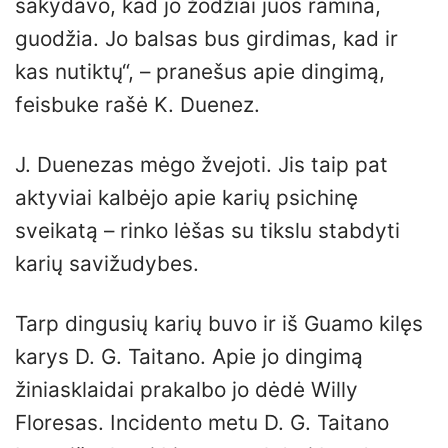
sakydavo, kad jo žodžiai juos ramina,
guodžia. Jo balsas bus girdimas, kad ir
kas nutiktų“, – pranešus apie dingimą,
feisbuke rašė K. Duenez.
J. Duenezas mėgo žvejoti. Jis taip pat
aktyviai kalbėjo apie karių psichinę
sveikatą – rinko lėšas su tikslu stabdyti
karių savižudybes.
Tarp dingusių karių buvo ir iš Guamo kilęs
karys D. G. Taitano. Apie jo dingimą
žiniasklaidai prakalbo jo dėdė Willy
Floresas. Incidento metu D. G. Taitano