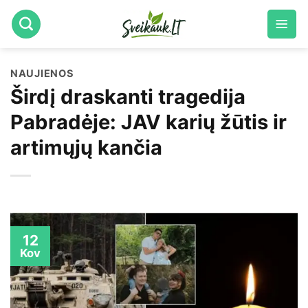
Skip
to
content
NAUJIENOS
Širdį draskanti tragedija
Pabradėje: JAV karių žūtis ir
artimųjų kančia
12
Kov