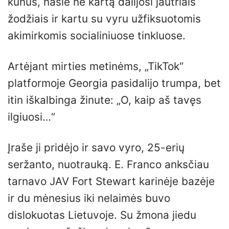
kūnus, našlė ne kartą dalijosi jautriais
žodžiais ir kartu su vyru užfiksuotomis
akimirkomis socialiniuose tinkluose.
Artėjant mirties metinėms, „TikTok“
platformoje Georgia pasidalijo trumpa, bet
itin iškalbinga žinute: „O, kaip aš tavęs
ilgiuosi…“
Įraše ji pridėjo ir savo vyro, 25-erių
seržanto, nuotrauką. E. Franco anksčiau
tarnavo JAV Fort Stewart karinėje bazėje
ir du mėnesius iki nelaimės buvo
dislokuotas Lietuvoje. Su žmona jiedu