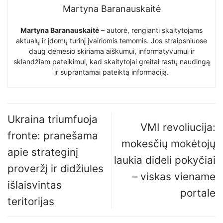
Martyna Baranauskaitė
Martyna Baranauskaitė
– autorė, rengianti skaitytojams
aktualų ir įdomų turinį įvairiomis temomis. Jos straipsniuose
daug dėmesio skiriama aiškumui, informatyvumui ir
sklandžiam pateikimui, kad skaitytojai greitai rastų naudingą
ir suprantamai pateiktą informaciją.
Ukraina triumfuoja
VMI revoliucija:
fronte: pranešama
mokesčių mokėtojų
apie strateginį
laukia dideli pokyčiai
proveržį ir didžiules
– viskas viename
išlaisvintas
portale
teritorijas