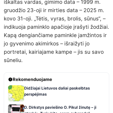
iškaltas vardas, gimimo data – 1999 m.
gruodžio 23-oji ir mirties data – 2025 m.
kovo 31-oji. „Tėtis, vyras, brolis, sūnus“, –
indikuoja paminklo apačioje įrašyti žodžiai.
Kapą dengiančiame paminkle įamžintos ir
jo gyvenimo akimirkos – išraižyti jo
portretai, kairiajame kampe – jis su savo
sūneliu.
Rekomenduojame
Didžiajai Lietuvos daliai paskelbtas
perspėjimas
D. Dirkstys paviešino O. Pikul žinutę – ji