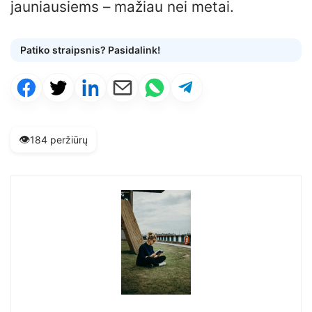
jauniausiems – mažiau nei metai.
Patiko straipsnis? Pasidalink!
👁️
184 peržiūrų