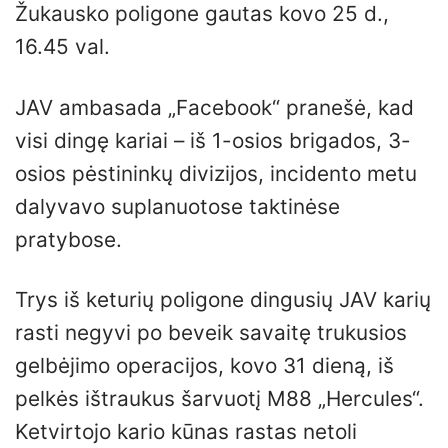
Žukausko poligone gautas kovo 25 d.,
16.45 val.
JAV ambasada „Facebook“ pranešė, kad
visi dingę kariai – iš 1-osios brigados, 3-
osios pėstininkų divizijos, incidento metu
dalyvavo suplanuotose taktinėse
pratybose.
Trys iš keturių poligone dingusių JAV karių
rasti negyvi po beveik savaitę trukusios
gelbėjimo operacijos, kovo 31 dieną, iš
pelkės ištraukus šarvuotį M88 „Hercules“.
Ketvirtojo kario kūnas rastas netoli