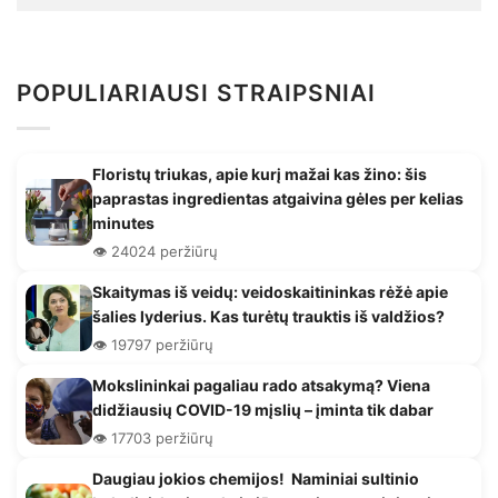
POPULIARIAUSI STRAIPSNIAI
Floristų triukas, apie kurį mažai kas žino: šis
paprastas ingredientas atgaivina gėles per kelias
minutes
👁️ 24024 peržiūrų
Skaitymas iš veidų: veidoskaitininkas rėžė apie
šalies lyderius. Kas turėtų trauktis iš valdžios?
👁️ 19797 peržiūrų
Mokslininkai pagaliau rado atsakymą? Viena
didžiausių COVID-19 mįslių – įminta tik dabar
👁️ 17703 peržiūrų
Daugiau jokios chemijos! Naminiai sultinio