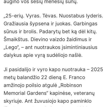
augino vos šešių mėnesių sūnų.
„25-erių. Vyras. Tėvas. Nuostabus lyderis.
Gražiausia šypsena ir juokas. Garbingas
sūnus ir brolis. Padarytų bet ką dėl kitų.
Šmaikštus. Dievino vaizdo žaidimus ir
„Lego“, – ant nuotraukos įsimintiniausius
dalykus apie vyrą sudėliojo našlė.
Ji pasidalijo ir vyro kapo nuotrauka – 2025
metų balandžio 22 dieną E. Franco
amžinojo poilsio atgulė „Robinson
Memorial Gardens“ kapinėse, veteranų
skyriuje. Ant žuvusiojo kapo paminklo