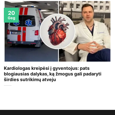
20
Geg
Kardiologas kreipėsi į gyventojus: pats
blogiausias dalykas, ką žmogus gali padaryti
širdies sutrikimų atveju