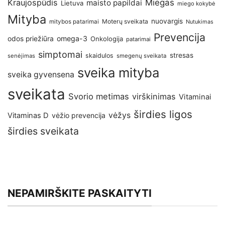
Kraujospūdis
Miegas
maisto papildai
Lietuva
miego kokybė
Mityba
nuovargis
Moterų sveikata
mitybos patarimai
Nutukimas
Prevencija
omega-3
odos priežiūra
Onkologija
patarimai
simptomai
stresas
skaidulos
senėjimas
smegenų sveikata
sveika mityba
sveika gyvensena
sveikata
Svorio metimas
virškinimas
Vitaminai
širdies ligos
vėžys
Vitaminas D
vėžio prevencija
širdies sveikata
NEPAMIRŠKITE PASKAITYTI