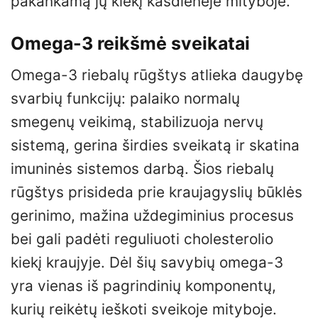
pakankamą jų kiekį kasdienėje mityboje.
Omega-3 reikšmė sveikatai
Omega-3 riebalų rūgštys atlieka daugybę
svarbių funkcijų: palaiko normalų
smegenų veikimą, stabilizuoja nervų
sistemą, gerina širdies sveikatą ir skatina
imuninės sistemos darbą. Šios riebalų
rūgštys prisideda prie kraujagyslių būklės
gerinimo, mažina uždegiminius procesus
bei gali padėti reguliuoti cholesterolio
kiekį kraujyje. Dėl šių savybių omega-3
yra vienas iš pagrindinių komponentų,
kurių reikėtų ieškoti sveikoje mityboje.