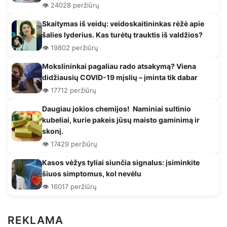
👁️ 24028 peržiūrų
Skaitymas iš veidų: veidoskaitininkas rėžė apie
šalies lyderius. Kas turėtų trauktis iš valdžios?
👁️ 19802 peržiūrų
Mokslininkai pagaliau rado atsakymą? Viena
didžiausių COVID-19 mįslių – įminta tik dabar
👁️ 17712 peržiūrų
Daugiau jokios chemijos! Naminiai sultinio
kubeliai, kurie pakeis jūsų maisto gaminimą ir
skonį.
👁️ 17429 peržiūrų
Kasos vėžys tyliai siunčia signalus: įsiminkite
šiuos simptomus, kol nevėlu
👁️ 16017 peržiūrų
REKLAMA