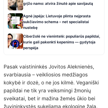
grįžo namo: atvira žinutė apie savijautą
Agnė įspėja: Lietuvoje plinta neįprasta
sukčiavimo schema – net specialistai
nustebę
Ciberžolė ne vienintelė: populiarūs papildai,
kurie gali pakenkti kepenims — gydytoja
perspėja
Pasak vaistininkės Jovitos Aleknienės,
svarbiausia – veikliosios medžiagos
kokybė ir dozė, o ne jos kilmė. Veganiški
papildai ne tik yra veiksmingi žmonių
sveikatai, bet ir mažina žemės ūkio bei
žuvininkystės sukeliamą ekologinę žalą,