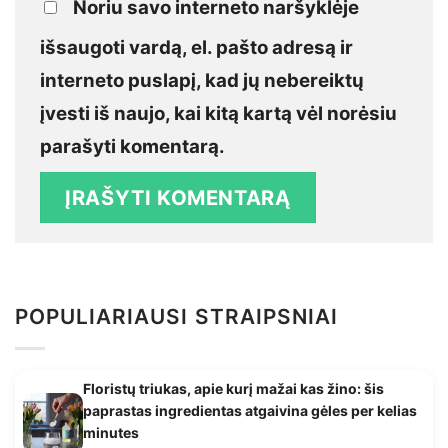
Noriu savo interneto naršyklėje
išsaugoti vardą, el. pašto adresą ir
interneto puslapį, kad jų nebereiktų
įvesti iš naujo, kai kitą kartą vėl norėsiu
parašyti komentarą.
POPULIARIAUSI STRAIPSNIAI
Floristų triukas, apie kurį mažai kas žino: šis
paprastas ingredientas atgaivina gėles per kelias
minutes