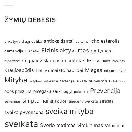
ŽYMIŲ DEBESIS
antioksidantai
cholesterolis
ankstyva diagnostika
baltymai
Fizinis aktyvumas
gydymas
demencija
Diabetas
imunitetas
ilgaamžiškumas
insultas
hipertenzija
Kava
kofeinas
Kraujospūdis
Miegas
maisto papildai
Lietuva
miego kokybė
Mityba
nuovargis
Moterų sveikata
mitybos patarimai
Nutukimas
Prevencija
omega-3
odos priežiūra
Onkologija
patarimai
simptomai
stresas
skaidulos
senėjimas
smegenų sveikata
sveika mityba
sveika gyvensena
sveikata
Svorio metimas
virškinimas
Vitaminai