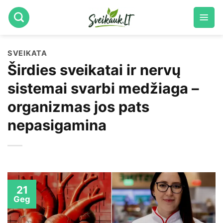
Skip
to
content
SVEIKATA
Širdies sveikatai ir nervų
sistemai svarbi medžiaga –
organizmas jos pats
nepasigamina
21
Geg