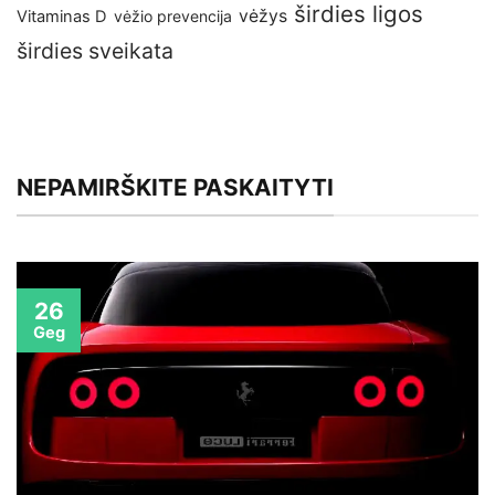
širdies ligos
vėžys
Vitaminas D
vėžio prevencija
širdies sveikata
NEPAMIRŠKITE PASKAITYTI
26
Geg