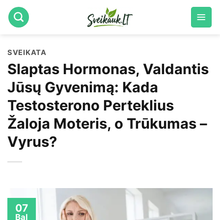
Skip
to
content
SVEIKATA
Slaptas Hormonas, Valdantis
Jūsų Gyvenimą: Kada
Testosterono Perteklius
Žaloja Moteris, o Trūkumas –
Vyrus?
07
Bal