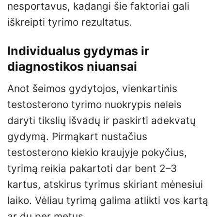
nesportavus, kadangi šie faktoriai gali
iškreipti tyrimo rezultatus.
Individualus gydymas ir
diagnostikos niuansai
Anot šeimos gydytojos, vienkartinis
testosterono tyrimo nuokrypis neleis
daryti tikslių išvadų ir paskirti adekvatų
gydymą. Pirmąkart nustačius
testosterono kiekio kraujyje pokyčius,
tyrimą reikia pakartoti dar bent 2–3
kartus, atskirus tyrimus skiriant mėnesiui
laiko. Vėliau tyrimą galima atlikti vos kartą
ar du per metus.