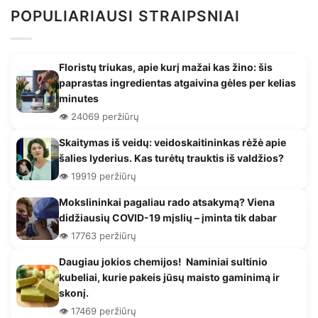
POPULIARIAUSI STRAIPSNIAI
Floristų triukas, apie kurį mažai kas žino: šis
paprastas ingredientas atgaivina gėles per kelias
minutes
👁️ 24069 peržiūrų
Skaitymas iš veidų: veidoskaitininkas rėžė apie
šalies lyderius. Kas turėtų trauktis iš valdžios?
👁️ 19919 peržiūrų
Mokslininkai pagaliau rado atsakymą? Viena
didžiausių COVID-19 mįslių – įminta tik dabar
👁️ 17763 peržiūrų
Daugiau jokios chemijos! Naminiai sultinio
kubeliai, kurie pakeis jūsų maisto gaminimą ir
skonį.
👁️ 17469 peržiūrų