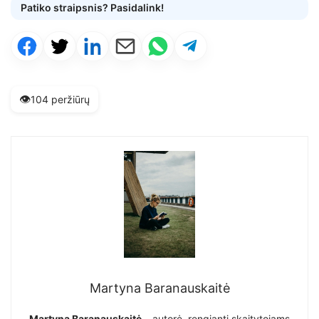
Patiko straipsnis? Pasidalink!
👁️
104 peržiūrų
Martyna Baranauskaitė
Martyna Baranauskaitė
– autorė, rengianti skaitytojams