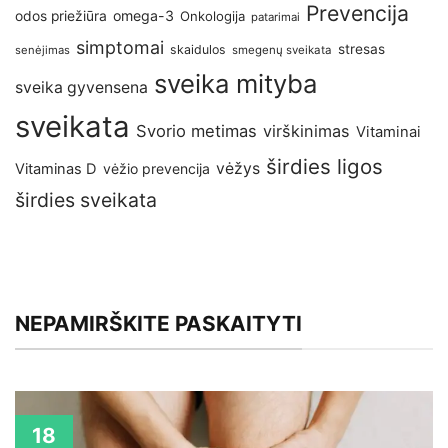
Prevencija
omega-3
odos priežiūra
Onkologija
patarimai
simptomai
stresas
skaidulos
senėjimas
smegenų sveikata
sveika mityba
sveika gyvensena
sveikata
Svorio metimas
virškinimas
Vitaminai
širdies ligos
vėžys
Vitaminas D
vėžio prevencija
širdies sveikata
NEPAMIRŠKITE PASKAITYTI
18