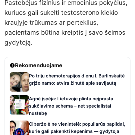
Pastebėjus fizinius ir emocinius pokyčius,
kuriuos gali sukelti testosterono kiekio
kraujyje trūkumas ar perteklius,
pacientams būtina kreiptis į savo šeimos
gydytoją.
Rekomenduojame
Po trijų chemoterapijos dienų I. Burlinskaitė
grįžo namo: atvira žinutė apie savijautą
Agnė įspėja: Lietuvoje plinta neįprasta
sukčiavimo schema – net specialistai
nustebę
Ciberžolė ne vienintelė: populiarūs papildai,
kurie gali pakenkti kepenims — gydytoja