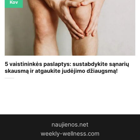
Kov
5 vaistininkės paslaptys: sustabdykite sąnarių
skausmą ir atgaukite judėjimo džiaugsmą!
naujienos.net
weekly-wellness.com