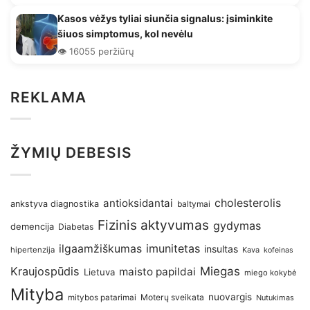
Kasos vėžys tyliai siunčia signalus: įsiminkite
šiuos simptomus, kol nevėlu
👁️ 16055 peržiūrų
REKLAMA
ŽYMIŲ DEBESIS
antioksidantai
cholesterolis
ankstyva diagnostika
baltymai
Fizinis aktyvumas
gydymas
demencija
Diabetas
imunitetas
ilgaamžiškumas
insultas
hipertenzija
Kava
kofeinas
Kraujospūdis
Miegas
maisto papildai
Lietuva
miego kokybė
Mityba
nuovargis
Moterų sveikata
mitybos patarimai
Nutukimas