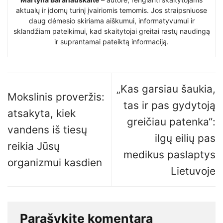
aktualų ir įdomų turinį įvairiomis temomis. Jos straipsniuose
daug dėmesio skiriama aiškumui, informatyvumui ir
sklandžiam pateikimui, kad skaitytojai greitai rastų naudingą
ir suprantamai pateiktą informaciją.
„Kas garsiau šaukia,
Mokslinis proveržis:
tas ir pas gydytoją
atsakyta, kiek
greičiau patenka“:
vandens iš tiesų
ilgų eilių pas
reikia Jūsų
medikus paslaptys
organizmui kasdien
Lietuvoje
Parašykite komentarą