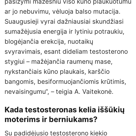
pasižymi mažesniu viso kūno plaukuotumu
ar jo nebuvimu, vėluoja balso mutacija.
Suaugusieji vyrai dažniausiai skundžiasi
sumažėjusia energija ir lytiniu potraukiu,
blogėjančia erekcija, nuotaikų
svyravimais, esant dideliam testosterono
stygiui – mažėjančia raumenų mase,
nykstančiais kūno plaukais, karščio
bangomis, besiformuojančiomis krūtimis,
nevaisingumu“, – teigia A. Vaitekonė.
Kada testosteronas kelia iššūkių
moterims ir berniukams?
Su padidėjusio testosterono kiekio