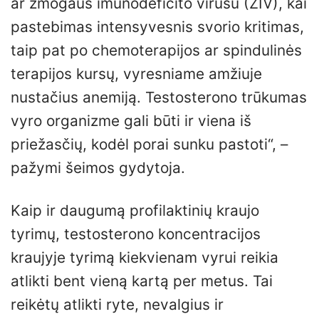
ar žmogaus imunodeficito virusu (ŽIV), kai
pastebimas intensyvesnis svorio kritimas,
taip pat po chemoterapijos ar spindulinės
terapijos kursų, vyresniame amžiuje
nustačius anemiją. Testosterono trūkumas
vyro organizme gali būti ir viena iš
priežasčių, kodėl porai sunku pastoti“, –
pažymi šeimos gydytoja.
Kaip ir daugumą profilaktinių kraujo
tyrimų, testosterono koncentracijos
kraujyje tyrimą kiekvienam vyrui reikia
atlikti bent vieną kartą per metus. Tai
reikėtų atlikti ryte, nevalgius ir