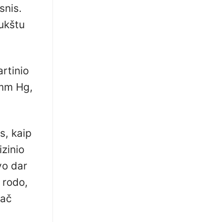
snis.
aukštu
rtinio
 mm Hg,
s, kaip
izinio
vo dar
 rodo,
pač