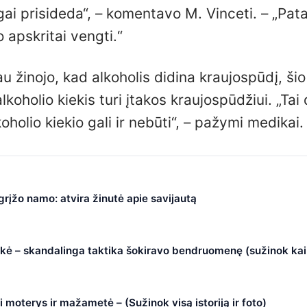
gai prisideda“, – komentavo M. Vinceti. – „Pata
o apskritai vengti.“
žinojo, kad alkoholis didina kraujospūdį, šio
oholio kiekis turi įtakos kraujospūdžiui. „Tai 
holio kiekio gali ir nebūti“, – pažymi medikai.
 grįžo namo: atvira žinutė apie savijautą
okė – skandalinga taktika šokiravo bendruomenę (sužinok kai
i moterys ir mažametė – (Sužinok visą istoriją ir foto)