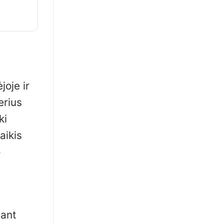
joje ir
erius
ki
aikis
o
iant