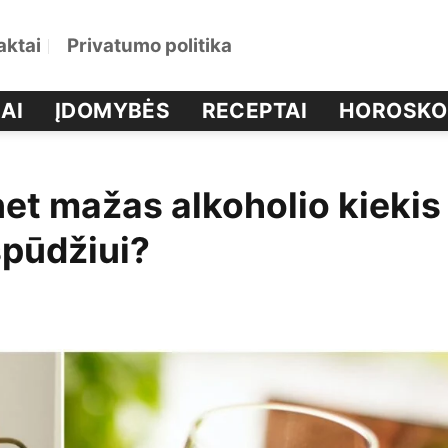
aktai
Privatumo politika
AI
ĮDOMYBĖS
RECEPTAI
HOROSKO
net mažas alkoholio kiekis
spūdžiui?