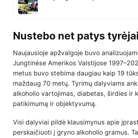
Nustebo net patys tyrėja
Naujausioje apžvalgoje buvo analizuojami s
Jungtinėse Amerikos Valstijose 1997–2021
metus buvo stebima daugiau kaip 19 tūkst
maždaug 70 metų. Tyrimų dalyviams anks
alkoholio vartojimas, diabetas, širdies ir 
patikimumą ir objektyvumą.
Visi dalyviai pildė klausimynus apie įprast
perskaičiuoti į gryno alkoholio gramus. Ta