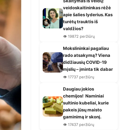
Skaitymas iš veidų:
veidoskaitininkas rėžė
apie šalies lyderius. Kas
turėtų trauktis iš
valdžios?
👁️ 19872 peržiūrų
Mokslininkai pagaliau
rado atsakymą? Viena
didžiausių COVID-19
mįslių – įminta tik dabar
👁️ 17737 peržiūrų
Daugiau jokios
chemijos! Naminiai
sultinio kubeliai, kurie
pakeis jūsų maisto
gaminimą ir skonį.
👁️ 17437 peržiūrų