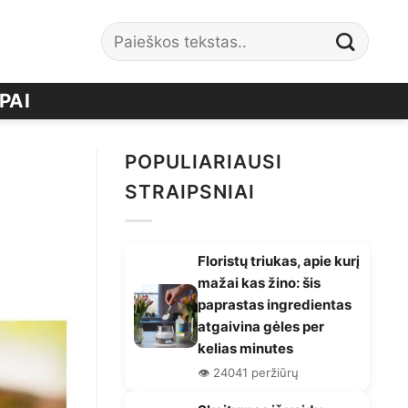
PAI
POPULIARIAUSI
STRAIPSNIAI
Floristų triukas, apie kurį
mažai kas žino: šis
paprastas ingredientas
atgaivina gėles per
kelias minutes
👁️ 24041 peržiūrų