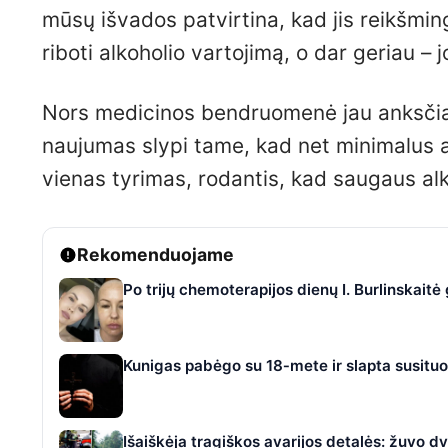
mūsų išvados patvirtina, kad jis reikšmin
riboti alkoholio vartojimą, o dar geriau – j
Nors medicinos bendruomenė jau anksčiau 
naujumas slypi tame, kad net minimalus alk
vienas tyrimas, rodantis, kad saugaus alko
Rekomenduojame
Po trijų chemoterapijos dienų I. Burlinskaitė
Kunigas pabėgo su 18‑mete ir slapta susitu
Išaiškėja tragiškos avarijos detalės: žuvo dv