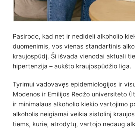
Pasirodo, kad net ir nedideli alkoholio kie
duomenimis, vos vienas standartinis alkoh
kraujospūdį. Ši išvada vienodai aktuali ti
hipertenzija – aukšto kraujospūdžio liga.
Tyrimui vadovavęs epidemiologijos ir vis
Modenos ir Emilijos Redžo universiteto (I
ir minimalaus alkoholio kiekio vartojimo p
alkoholis neigiamai veikia sistolinį krauj
tiems, kurie, atrodytų, vartojo nedaug alk