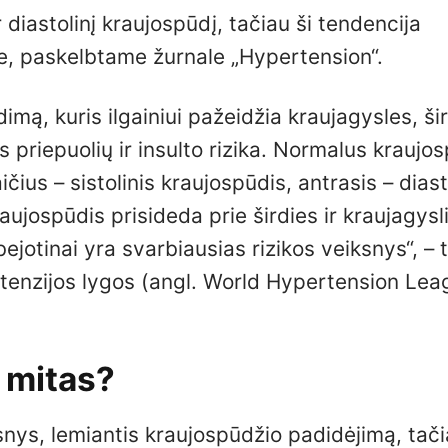
r diastolinį kraujospūdį, tačiau ši tendencija
me, paskelbtame žurnale „Hypertension“.
mą, kuris ilgainiui pažeidžia kraujagysles, šir
s priepuolių ir insulto rizika. Normalus kraujo
s – sistolinis kraujospūdis, antrasis – diast
kraujospūdis prisideda prie širdies ir kraujagysl
bejotinai yra svarbiausias rizikos veiksnys“, – 
rtenzijos lygos (angl. World Hypertension Lea
– mitas?
ksnys, lemiantis kraujospūdžio padidėjimą, tač