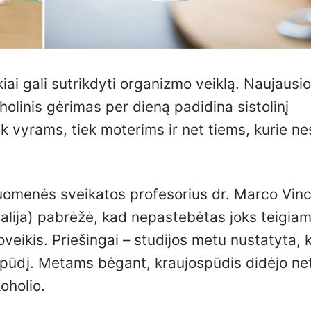
kiai gali sutrikdyti organizmo veiklą. Naujausi
olinis gėrimas per dieną padidina sistolinį
ek vyrams, tiek moterims ir net tiems, kurie n
uomenės sveikatos profesorius dr. Marco Vince
talija) pabrėžė, kad nepastebėtas joks teigia
oveikis. Priešingai – studijos metu nustatyta, 
ospūdį. Metams bėgant, kraujospūdis didėjo net
oholio.