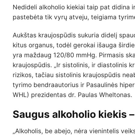
Nedideli alkoholio kiekiai taip pat didina i
pastebėta tik vyrų atveju, teigiama tyri
Aukštas kraujospūdis sukuria didelį spaudi
kitus organus, todėl gerokai išauga širdie
yra maždaug 120/80 mmHg. Pirmasis skaičiu
kraujospūdis. „Ir sistolinis, ir diastolinis 
rizikos, tačiau sistolinis kraujospūdis nea
tyrimo bendraautorius ir Pasaulinės hipe
WHL) prezidentas dr. Paulas Wheltonas.
Saugus alkoholio kiekis 
„Alkoholis, be abejo, nėra vienintelis vei