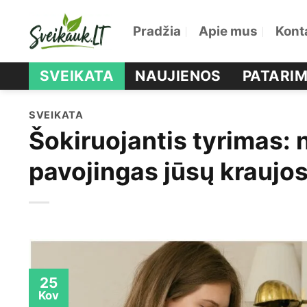
Skip
Pradžia
Apie mus
Kont
to
content
SVEIKATA
NAUJIENOS
PATARIM
SVEIKATA
Šokiruojantis tyrimas: 
pavojingas jūsų kraujo
25
Kov