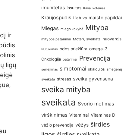
imunitetas
insultas
Kava
kofeinas
Kraujospūdis
maisto papildai
Lietuva
Mityba
Miegas
miego kokybė
dį ir
nuovargis
Moterų sveikata
mitybos patarimai
spūdis
omega-3
odos priežiūra
Nutukimas
olinis
Prevencija
Onkologija
patarimai
ių ligų
simptomai
skaidulos
senėjimas
smegenų
teigė
sveika gyvensena
stresas
sveikata
gue,
sveika mityba
sveikata
Svorio metimas
virškinimas
Vitaminai
Vitaminas D
širdies
vėžys
vėžio prevencija
iau
ligos
širdies sveikata