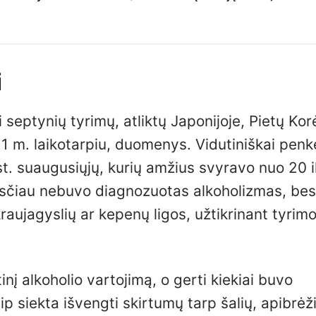
i
eptynių tyrimų, atliktų Japonijoje, Pietų Korė
 m. laikotarpiu, duomenys. Vidutiniškai penk
. suaugusiųjų, kurių amžius svyravo nuo 20 i
čiau nebuvo diagnozuotas alkoholizmas, bes
kraujagyslių ar kepenų ligos, užtikrinant tyrim
inį alkoholio vartojimą, o gerti kiekiai buvo
ip siekta išvengti skirtumų tarp šalių, apibrėž