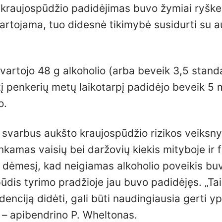
 kraujospūdžio padidėjimas buvo žymiai ryške
vartojama, tuo didesnė tikimybė susidurti su 
vartojo 48 g alkoholio (arba beveik 3,5 standa
atį penkerių metų laikotarpį padidėjo beveik 5
o.
 svarbus aukšto kraujospūdžio rizikos veiksny
nkamas vaisių bei daržovių kiekis mityboje ir f
ė dėmesį, kad neigiamas alkoholio poveikis bu
dis tyrimo pradžioje jau buvo padidėjęs. „Tai
enciją didėti, gali būti naudingiausia gerti y
, – apibendrino P. Wheltonas.