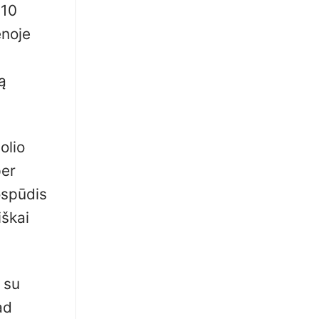
 10
enoje
ą
olio
per
ospūdis
iškai
 su
ad