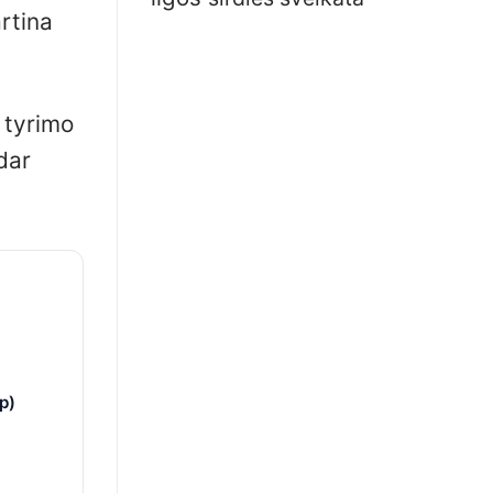
rtina
 tyrimo
dar
p)