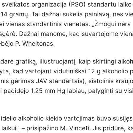
o sveikatos organizacija (PSO) standartu laiko
14 gramų. Tai dažnai sukelia painiavą, nes vi
nei vienas standartinis vienetas. „Žmogui nėra
jis išgėrė. Dažnai manome, kad suvartojome vien
tebėjo P. Wheltonas.
arė grafiką, iliustruojantį, kaip skirtingi alkoh
tyta, kad vartojant vidutiniškai 12 g alkoholio 
inis gėrimas JAV standartais), sistolinis krauj
 padidėjo 1,25 mm Hg labiau, palyginti su vis
idelio alkoholio kiekio vartojimas buvo susijęs
ikui“, – prisipažino M. Vinceti. Jis pridūrė, k