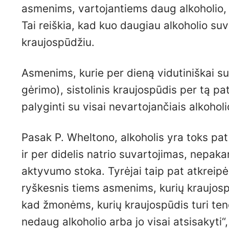
asmenims, vartojantiems daug alkoholio,
Tai reiškia, kad kuo daugiau alkoholio su
kraujospūdžiu.
Asmenims, kurie per dieną vidutiniškai su
gėrimo), sistolinis kraujospūdis per tą p
palyginti su visai nevartojančiais alkoholi
Pasak P. Wheltono, alkoholis yra toks pat
ir per didelis natrio suvartojimas, nepaka
aktyvumo stoka. Tyrėjai taip pat atkreip
ryškesnis tiems asmenims, kurių kraujospū
kad žmonėms, kurių kraujospūdis turi tend
nedaug alkoholio arba jo visai atsisakyti“