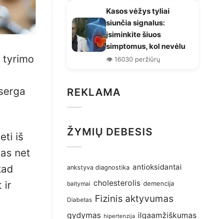
Kasos vėžys tyliai
siunčia signalus:
įsiminkite šiuos
simptomus, kol nevėlu
o tyrimo
👁️ 16030 peržiūrų
eserga
REKLAMA
ŽYMIŲ DEBESIS
ti iš
mas net
antioksidantai
kad
ankstyva diagnostika
cholesterolis
 ir
demencija
baltymai
Fizinis aktyvumas
Diabetas
gydymas
ilgaamžiškumas
hipertenzija