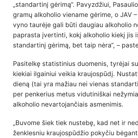
„standartinį gėrimą“. Pavyzdžiui, Pasauli
gramų alkoholio viename gėrime, o JAV – 
vyno taurėje gali būti daugiau alkoholio 
paprasta įvertinti, kokį alkoholio kiekį 
standartinį gėrimą, bet taip nėra“, – pas
Pasitelkę statistinius duomenis, tyrėjai sud
kiekiai ilgainiui veikia kraujospūdį. Nusta
dieną (tai yra mažiau nei vienas standart
per penkerius metus vidutiniškai nežymiai
alkoholio nevartojančiais asmenimis.
„Buvome šiek tiek nustebę, kad net ir ned
ženklesniu kraujospūdžio pokyčiu bėgant la