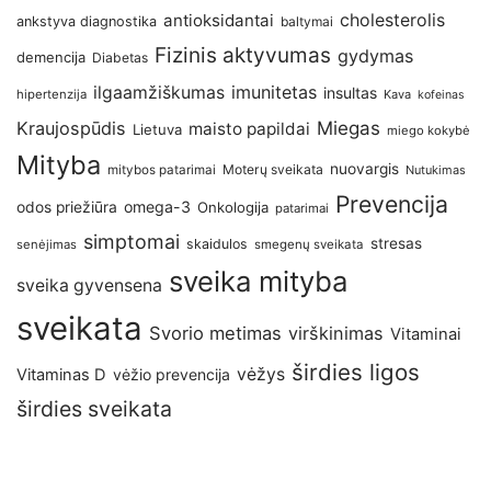
antioksidantai
cholesterolis
ankstyva diagnostika
baltymai
Fizinis aktyvumas
gydymas
demencija
Diabetas
imunitetas
ilgaamžiškumas
insultas
hipertenzija
Kava
kofeinas
Kraujospūdis
Miegas
maisto papildai
Lietuva
miego kokybė
Mityba
nuovargis
Moterų sveikata
mitybos patarimai
Nutukimas
Prevencija
omega-3
odos priežiūra
Onkologija
patarimai
simptomai
stresas
skaidulos
senėjimas
smegenų sveikata
sveika mityba
sveika gyvensena
sveikata
Svorio metimas
virškinimas
Vitaminai
širdies ligos
vėžys
Vitaminas D
vėžio prevencija
širdies sveikata