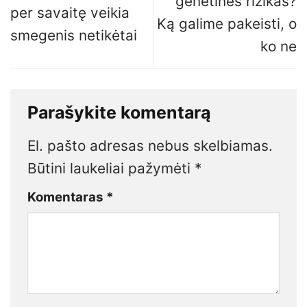
genetines rizikas?
per savaitę veikia
Ką galime pakeisti, o
smegenis netikėtai
ko ne
Parašykite komentarą
El. pašto adresas nebus skelbiamas.
Būtini laukeliai pažymėti
*
Komentaras
*