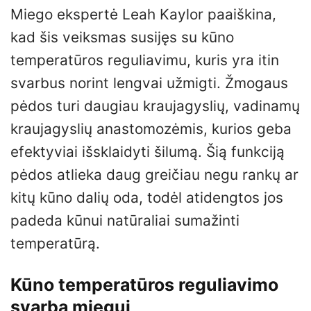
Miego ekspertė Leah Kaylor paaiškina,
kad šis veiksmas susijęs su kūno
temperatūros reguliavimu, kuris yra itin
svarbus norint lengvai užmigti. Žmogaus
pėdos turi daugiau kraujagyslių, vadinamų
kraujagyslių anastomozėmis, kurios geba
efektyviai išsklaidyti šilumą. Šią funkciją
pėdos atlieka daug greičiau negu rankų ar
kitų kūno dalių oda, todėl atidengtos jos
padeda kūnui natūraliai sumažinti
temperatūrą.
Kūno temperatūros reguliavimo
svarba miegui