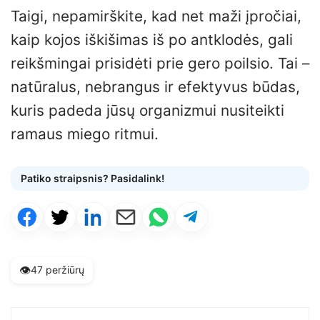
Taigi, nepamirškite, kad net maži įpročiai,
kaip kojos iškišimas iš po antklodės, gali
reikšmingai prisidėti prie gero poilsio. Tai –
natūralus, nebrangus ir efektyvus būdas,
kuris padeda jūsų organizmui nusiteikti
ramaus miego ritmui.
Patiko straipsnis? Pasidalink!
👁️
47 peržiūrų