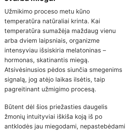
Užmikimo proceso metu kūno
temperatūra natūraliai krinta. Kai
temperatūra sumažėja maždaug vienu
arba dviem laipsniais, organizme
intensyviau išsiskiria melatoninas –
hormonas, skatinantis miegą.
Atsivėsinusios pėdos siunčia smegenims
signalą, jog atėjo laikas ilsėtis, taip
pagreitinant užmigimo procesą.
Būtent dėl šios priežasties daugelis
žmonių intuityviai iškiša koją iš po
antklodės jau miegodami, nepastebėdami