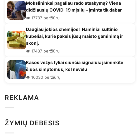
Mokslininkai pagaliau rado atsakymą? Viena
didžiausių COVID-19 mįslių – įminta tik dabar
👁️ 17737 peržiūrų
Daugiau jokios chemijos! Naminiai sultinio
kubeliai, kurie pakeis jūsų maisto gaminimą ir
skonį.
👁️ 17437 peržiūrų
Kasos vėžys tyliai siunčia signalus: įsiminkite
šiuos simptomus, kol nevėlu
👁️ 16030 peržiūrų
REKLAMA
ŽYMIŲ DEBESIS