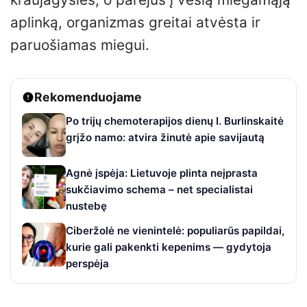
aplinką, organizmas greitai atvėsta ir
paruošiamas miegui.
Rekomenduojame
Po trijų chemoterapijos dienų I. Burlinskaitė
grįžo namo: atvira žinutė apie savijautą
Agnė įspėja: Lietuvoje plinta neįprasta
sukčiavimo schema – net specialistai
nustebę
Ciberžolė ne vienintelė: populiarūs papildai,
kurie gali pakenkti kepenims — gydytoja
perspėja