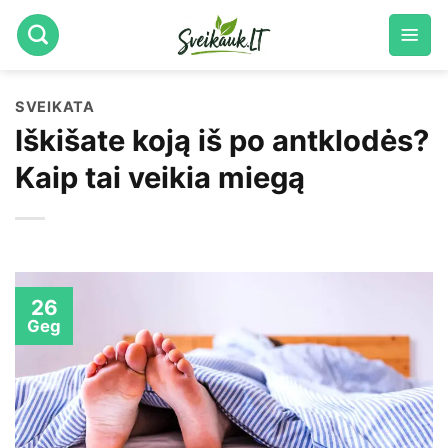
Skip
to
content
SVEIKATA
Iškišate koją iš po antklodės?
Kaip tai veikia miegą
26
Geg