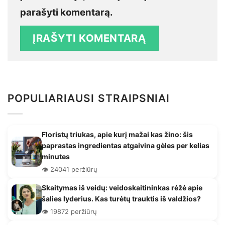
parašyti komentarą.
POPULIARIAUSI STRAIPSNIAI
Floristų triukas, apie kurį mažai kas žino: šis
paprastas ingredientas atgaivina gėles per kelias
minutes
👁️ 24041 peržiūrų
Skaitymas iš veidų: veidoskaitininkas rėžė apie
šalies lyderius. Kas turėtų trauktis iš valdžios?
👁️ 19872 peržiūrų