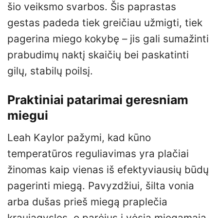
šio veiksmo svarbos. Šis paprastas
gestas padeda tiek greičiau užmigti, tiek
pagerina miego kokybę – jis gali sumažinti
prabudimų naktį skaičių bei paskatinti
gilų, stabilų poilsį.
Praktiniai patarimai geresniam
miegui
Leah Kaylor pažymi, kad kūno
temperatūros reguliavimas yra plačiai
žinomas kaip vienas iš efektyviausių būdų
pagerinti miegą. Pavyzdžiui, šilta vonia
arba dušas prieš miegą praplečia
kraujagysles, o parėjus į vėsią miegamąją