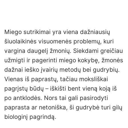
Miego sutrikimai yra viena dažniausių
šiuolaikinės visuomenės problemų, kuri
vargina daugelį žmonių. Siekdami greičiau
užmigti ir pagerinti miego kokybę, žmonės
dažnai ieško įvairių metodų bei gudrybių.
Vienas iš paprastų, tačiau moksliškai
pagrįstų būdų – iškišti bent vieną koją iš
po antklodės. Nors tai gali pasirodyti
paprasta ar netoniška, ši gudrybė turi gilų
biologinį pagrindą.