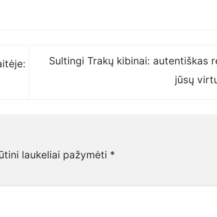
Sultingi Trakų kibinai: autentiškas 
itėje:
jūsų vir
ūtini laukeliai pažymėti
*