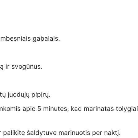
ambesniais gabalais.
ą ir svogūnus.
tų juodųjų pipirų.
ankomis apie 5 minutes, kad marinatas tolygia
palikite šaldytuve marinuotis per naktį.