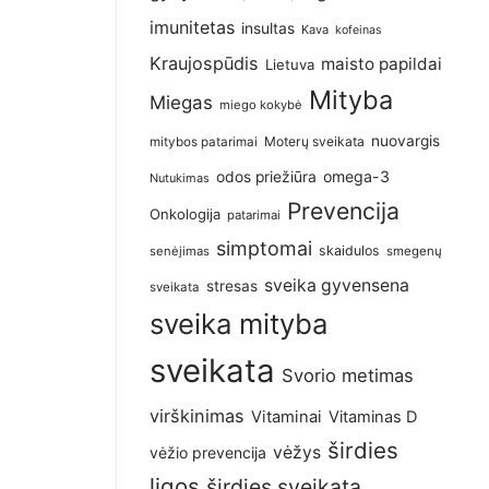
imunitetas
insultas
Kava
kofeinas
Kraujospūdis
maisto papildai
Lietuva
Mityba
Miegas
miego kokybė
nuovargis
Moterų sveikata
mitybos patarimai
omega-3
odos priežiūra
Nutukimas
Prevencija
Onkologija
patarimai
simptomai
skaidulos
senėjimas
smegenų
sveika gyvensena
stresas
sveikata
sveika mityba
sveikata
Svorio metimas
i
virškinimas
Vitaminai
Vitaminas D
širdies
vėžys
vėžio prevencija
ligos
širdies sveikata