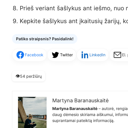
Prieš veriant šašlykus ant iešmo, nuo
Kepkite šašlykus ant įkaitusių žarijų, k
Patiko straipsnis? Pasidalink!
Facebook
Twitter
LinkedIn
El.
👁️
54 peržiūrų
Martyna Baranauskaitė
Martyna Baranauskaitė
– autorė, rengia
daug dėmesio skiriama aiškumui, informat
suprantamai pateiktą informaciją.