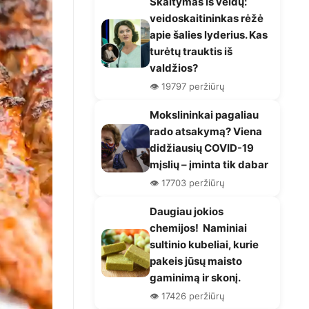
Skaitymas iš veidų:
veidoskaitininkas rėžė
apie šalies lyderius. Kas
turėtų trauktis iš
valdžios?
👁️ 19797 peržiūrų
Mokslininkai pagaliau
rado atsakymą? Viena
didžiausių COVID-19
mįslių – įminta tik dabar
👁️ 17703 peržiūrų
Daugiau jokios
chemijos! Naminiai
sultinio kubeliai, kurie
pakeis jūsų maisto
gaminimą ir skonį.
👁️ 17426 peržiūrų