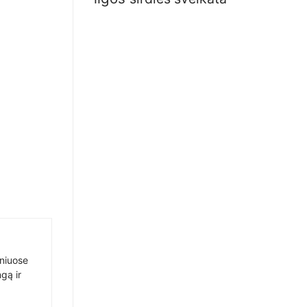
sniuose
gą ir