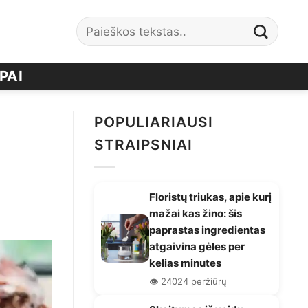
PAI
POPULIARIAUSI
STRAIPSNIAI
Floristų triukas, apie kurį
mažai kas žino: šis
paprastas ingredientas
atgaivina gėles per
kelias minutes
👁️ 24024 peržiūrų