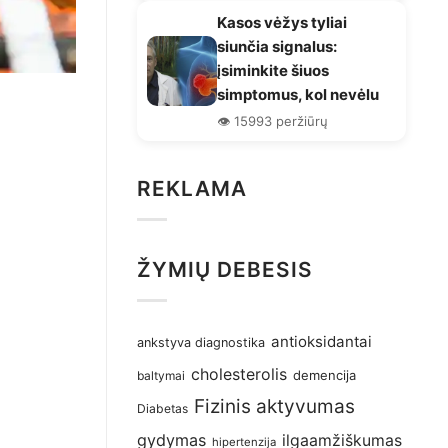
Kasos vėžys tyliai
siunčia signalus:
įsiminkite šiuos
simptomus, kol nevėlu
👁️ 15993 peržiūrų
REKLAMA
ŽYMIŲ DEBESIS
antioksidantai
ankstyva diagnostika
cholesterolis
demencija
baltymai
Fizinis aktyvumas
Diabetas
gydymas
ilgaamžiškumas
hipertenzija