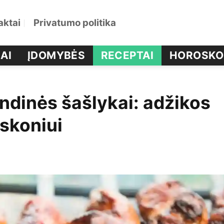
aktai
Privatumo politika
AI
ĮDOMYBĖS
RECEPTAI
HOROSKO
andinės šašlykai: adžikos
skoniui