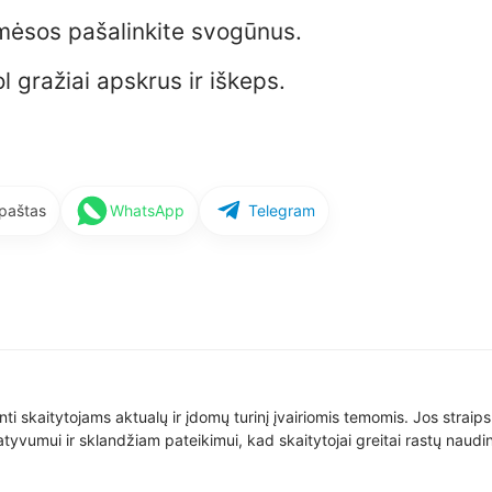
 mėsos pašalinkite svogūnus.
ol gražiai apskrus ir iškeps.
 paštas
WhatsApp
Telegram
nti skaitytojams aktualų ir įdomų turinį įvairiomis temomis. Jos straip
yvumui ir sklandžiam pateikimui, kad skaitytojai greitai rastų naudin