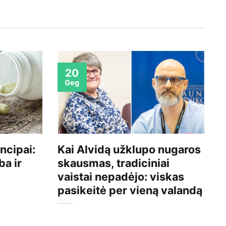
20
Geg
ncipai:
Kai Alvidą užklupo nugaros
T
ba ir
skausmas, tradiciniai
v
vaistai nepadėjo: viskas
i
pasikeitė per vieną valandą
m