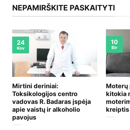
NEPAMIRŠKITE PASKAITYTI
10
24
Bir
Kov
Mirtini deriniai:
Moterų 
Toksikologijos centro
kitokia 
vadovas R. Badaras įspėja
moterim
apie vaistų ir alkoholio
kreipti
pavojus