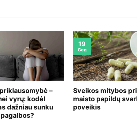
19
Geg
priklausomybė –
Sveikos mitybos pri
nei vyrų: kodėl
maisto papildų svar
s dažniau sunku
poveikis
s pagalbos?