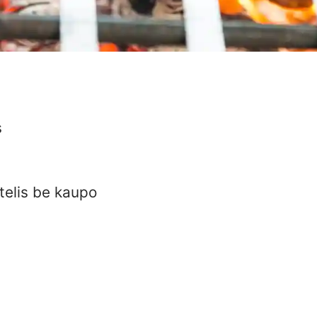
s
štelis be kaupo