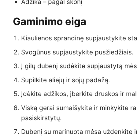
Adžika – pagal skonį
Gaminimo eiga
Kiaulienos sprandinę supjaustykite st
Svogūnus supjaustykite pusžiedžiais.
Į gilų dubenį sudėkite supjaustytą mės
Supilkite aliejų ir sojų padažą.
Įdėkite adžikos, įberkite druskos ir mal
Viską gerai sumaišykite ir minkykite r
pasiskirstytų.
Dubenį su marinuota mėsa uždenkite ir 