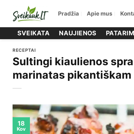
Skip
Pradžia
Apie mus
Kont
to
content
SVEIKATA
NAUJIENOS
PATARIM
RECEPTAI
Sultingi kiaulienos spr
marinatas pikantiškam 
18
Kov