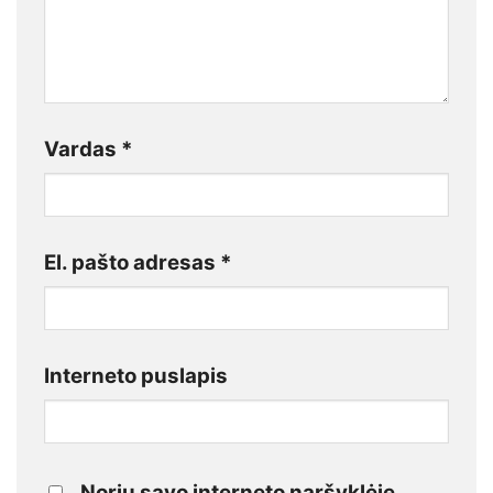
Vardas
*
El. pašto adresas
*
Interneto puslapis
Noriu savo interneto naršyklėje