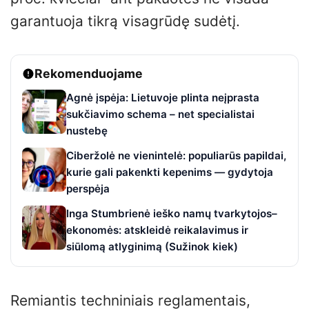
garantuoja tikrą visagrūdę sudėtį.
Rekomenduojame
Agnė įspėja: Lietuvoje plinta neįprasta
sukčiavimo schema – net specialistai
nustebę
Ciberžolė ne vienintelė: populiarūs papildai,
kurie gali pakenkti kepenims — gydytoja
perspėja
Inga Stumbrienė ieško namų tvarkytojos–
ekonomės: atskleidė reikalavimus ir
siūlomą atlyginimą (Sužinok kiek)
Remiantis techniniais reglamentais,