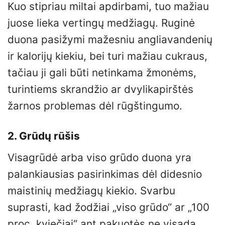
Kuo stipriau miltai apdirbami, tuo mažiau
juose lieka vertingų medžiagų. Ruginė
duona pasižymi mažesniu angliavandenių
ir kalorijų kiekiu, bei turi mažiau cukraus,
tačiau ji gali būti netinkama žmonėms,
turintiems skrandžio ar dvylikapirštės
žarnos problemas dėl rūgštingumo.
2. Grūdų rūšis
Visagrūdė arba viso grūdo duona yra
palankiausias pasirinkimas dėl didesnio
maistinių medžiagų kiekio. Svarbu
suprasti, kad žodžiai „viso grūdo“ ar „100
proc. kviečiai“ ant pakuotės ne visada