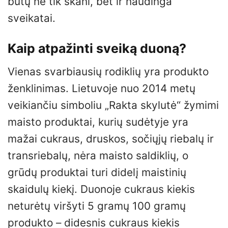
būtų ne tik skani, bet ir naudinga
sveikatai.
Kaip atpažinti sveiką duoną?
Vienas svarbiausių rodiklių yra produkto
ženklinimas. Lietuvoje nuo 2014 metų
veikiančiu simboliu „Rakta skylutė“ žymimi
maisto produktai, kurių sudėtyje yra
mažai cukraus, druskos, sočiųjų riebalų ir
transriebalų, nėra maisto saldiklių, o
grūdų produktai turi didelį maistinių
skaidulų kiekį. Duonoje cukraus kiekis
neturėtų viršyti 5 gramų 100 gramų
produkto – didesnis cukraus kiekis