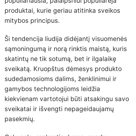
populiariausia, palaipsniui populiarėja
produktai, kurie geriau atitinka sveikos
mitybos principus.
Ši tendencija liudija didėjantį visuomenės
sąmoningumą ir norą rinktis maistą, kuris
skatintų ne tik sotumą, bet ir ilgalaikę
sveikatą. Kruopštus dėmesys produkto
sudedamosioms dalims, ženklinimui ir
gamybos technologijoms leidžia
kiekvienam vartotojui būti atsakingu savo
sveikatai ir išvengti nepageidaujamų
pasekmių.