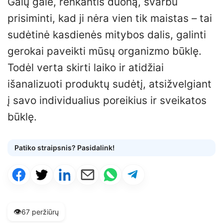
Galų gale, renkantis duoną, svarbu
prisiminti, kad ji nėra vien tik maistas – tai
sudėtinė kasdienės mitybos dalis, galinti
gerokai paveikti mūsų organizmo būklę.
Todėl verta skirti laiko ir atidžiai
išanalizuoti produktų sudėtį, atsižvelgiant
į savo individualius poreikius ir sveikatos
būklę.
Patiko straipsnis? Pasidalink!
👁️
67 peržiūrų