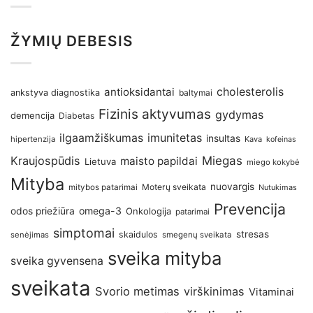
ŽYMIŲ DEBESIS
antioksidantai
cholesterolis
ankstyva diagnostika
baltymai
Fizinis aktyvumas
gydymas
demencija
Diabetas
imunitetas
ilgaamžiškumas
insultas
hipertenzija
Kava
kofeinas
Kraujospūdis
Miegas
maisto papildai
Lietuva
miego kokybė
Mityba
nuovargis
Moterų sveikata
mitybos patarimai
Nutukimas
Prevencija
omega-3
odos priežiūra
Onkologija
patarimai
simptomai
stresas
skaidulos
senėjimas
smegenų sveikata
sveika mityba
sveika gyvensena
sveikata
Svorio metimas
virškinimas
Vitaminai