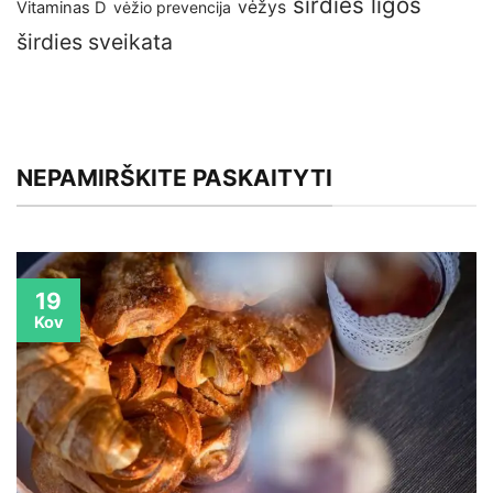
širdies ligos
vėžys
Vitaminas D
vėžio prevencija
širdies sveikata
NEPAMIRŠKITE PASKAITYTI
19
Kov