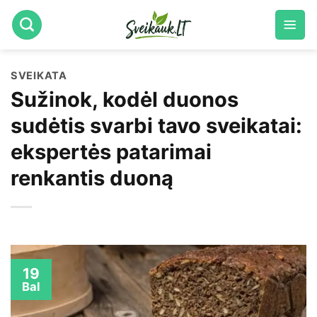
Skip
to
content
SVEIKATA
Sužinok, kodėl duonos
sudėtis svarbi tavo sveikatai:
ekspertės patarimai
renkantis duoną
19
Bal