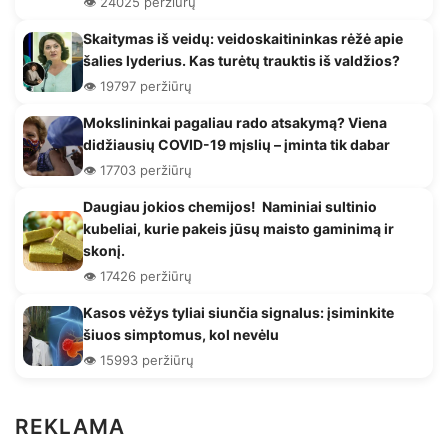
👁️ 24025 peržiūrų
Skaitymas iš veidų: veidoskaitininkas rėžė apie
šalies lyderius. Kas turėtų trauktis iš valdžios?
👁️ 19797 peržiūrų
Mokslininkai pagaliau rado atsakymą? Viena
didžiausių COVID-19 mįslių – įminta tik dabar
👁️ 17703 peržiūrų
Daugiau jokios chemijos! Naminiai sultinio
kubeliai, kurie pakeis jūsų maisto gaminimą ir
skonį.
👁️ 17426 peržiūrų
Kasos vėžys tyliai siunčia signalus: įsiminkite
šiuos simptomus, kol nevėlu
👁️ 15993 peržiūrų
REKLAMA