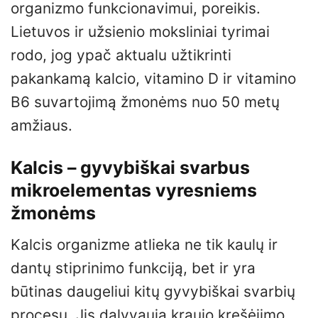
organizmo funkcionavimui, poreikis.
Lietuvos ir užsienio moksliniai tyrimai
rodo, jog ypač aktualu užtikrinti
pakankamą kalcio, vitamino D ir vitamino
B6 suvartojimą žmonėms nuo 50 metų
amžiaus.
Kalcis – gyvybiškai svarbus
mikroelementas vyresniems
žmonėms
Kalcis organizme atlieka ne tik kaulų ir
dantų stiprinimo funkciją, bet ir yra
būtinas daugeliui kitų gyvybiškai svarbių
procesų. Jis dalyvauja kraujo krešėjimo