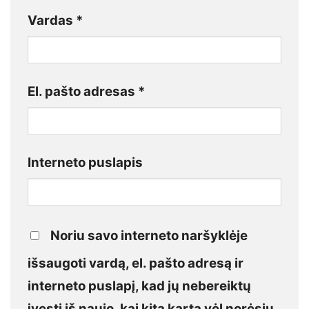
Vardas
*
El. pašto adresas
*
Interneto puslapis
Noriu savo interneto naršyklėje
išsaugoti vardą, el. pašto adresą ir
interneto puslapį, kad jų nebereiktų
įvesti iš naujo, kai kitą kartą vėl norėsiu