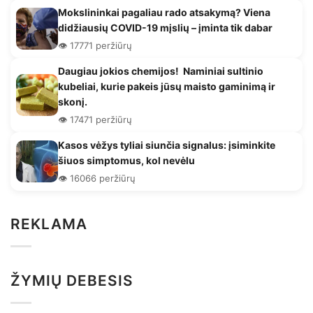
Mokslininkai pagaliau rado atsakymą? Viena
didžiausių COVID-19 mįslių – įminta tik dabar
👁️ 17771 peržiūrų
Daugiau jokios chemijos! Naminiai sultinio
kubeliai, kurie pakeis jūsų maisto gaminimą ir
skonį.
👁️ 17471 peržiūrų
Kasos vėžys tyliai siunčia signalus: įsiminkite
šiuos simptomus, kol nevėlu
👁️ 16066 peržiūrų
REKLAMA
ŽYMIŲ DEBESIS