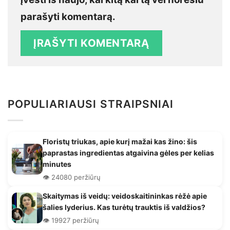
parašyti komentarą.
POPULIARIAUSI STRAIPSNIAI
Floristų triukas, apie kurį mažai kas žino: šis
paprastas ingredientas atgaivina gėles per kelias
minutes
👁️ 24080 peržiūrų
Skaitymas iš veidų: veidoskaitininkas rėžė apie
šalies lyderius. Kas turėtų trauktis iš valdžios?
👁️ 19927 peržiūrų