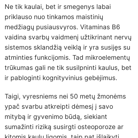
Ne tik kaulai, bet ir smegenys labai
priklauso nuo tinkamos maistinių
medžiagų pusiausvyros. Vitaminas B6
vaidina svarbų vaidmenį užtikrinant nervų
sistemos sklandžią veiklą ir yra susijęs su
atminties funkcijomis. Tad mikroelementų
trūkumas gali ne tik susilpninti kaulus, bet
ir pabloginti kognityvinius gebėjimus.
Taigi, vyresniems nei 50 metų žmonėms
ypač svarbu atkreipti dėmesį į savo
mitybą ir gyvenimo būdą, siekiant
sumažinti riziką susirgti osteoporoze ar
kitomis kaulų ligomis, taip pat išlaikyti