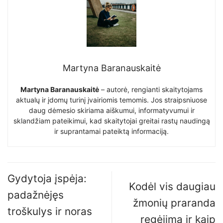
Martyna Baranauskaitė
Martyna Baranauskaitė
– autorė, rengianti skaitytojams
aktualų ir įdomų turinį įvairiomis temomis. Jos straipsniuose
daug dėmesio skiriama aiškumui, informatyvumui ir
sklandžiam pateikimui, kad skaitytojai greitai rastų naudingą
ir suprantamai pateiktą informaciją.
Gydytoja įspėja:
Kodėl vis daugiau
padažnėjęs
žmonių praranda
troškulys ir noras
regėjimą ir kaip