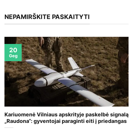
NEPAMIRŠKITE PASKAITYTI
20
Geg
Kariuomenė Vilniaus apskrityje paskelbė signalą
„Raudona“: gyventojai paraginti eiti į priedangas