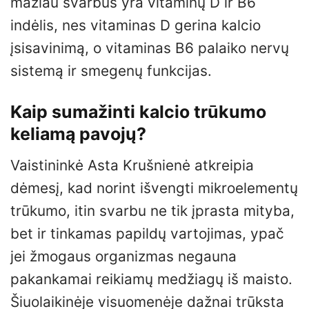
mažiau svarbus yra vitaminų D ir B6
indėlis, nes vitaminas D gerina kalcio
įsisavinimą, o vitaminas B6 palaiko nervų
sistemą ir smegenų funkcijas.
Kaip sumažinti kalcio trūkumo
keliamą pavojų?
Vaistininkė Asta Krušnienė atkreipia
dėmesį, kad norint išvengti mikroelementų
trūkumo, itin svarbu ne tik įprasta mityba,
bet ir tinkamas papildų vartojimas, ypač
jei žmogaus organizmas negauna
pakankamai reikiamų medžiagų iš maisto.
Šiuolaikinėje visuomenėje dažnai trūksta