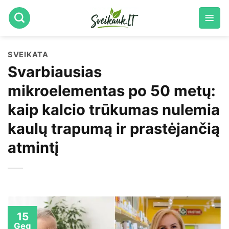
Skip
to
content
SVEIKATA
Svarbiausias
mikroelementas po 50 metų:
kaip kalcio trūkumas nulemia
kaulų trapumą ir prastėjančią
atmintį
15
Geg