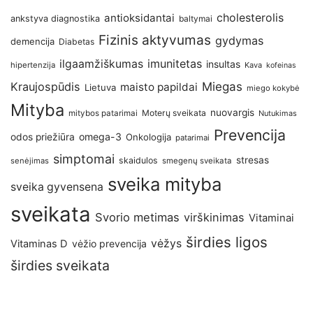
antioksidantai
cholesterolis
ankstyva diagnostika
baltymai
Fizinis aktyvumas
gydymas
demencija
Diabetas
imunitetas
ilgaamžiškumas
insultas
hipertenzija
Kava
kofeinas
Kraujospūdis
Miegas
maisto papildai
Lietuva
miego kokybė
Mityba
nuovargis
Moterų sveikata
mitybos patarimai
Nutukimas
Prevencija
omega-3
odos priežiūra
Onkologija
patarimai
simptomai
stresas
skaidulos
senėjimas
smegenų sveikata
sveika mityba
sveika gyvensena
sveikata
Svorio metimas
virškinimas
Vitaminai
širdies ligos
vėžys
Vitaminas D
vėžio prevencija
širdies sveikata