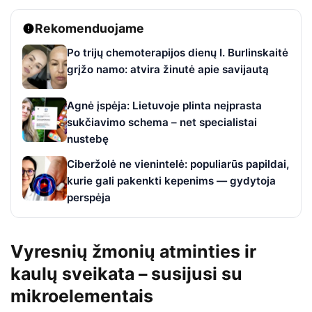
Rekomenduojame
Po trijų chemoterapijos dienų I. Burlinskaitė
grįžo namo: atvira žinutė apie savijautą
Agnė įspėja: Lietuvoje plinta neįprasta
sukčiavimo schema – net specialistai
nustebę
Ciberžolė ne vienintelė: populiarūs papildai,
kurie gali pakenkti kepenims — gydytoja
perspėja
Vyresnių žmonių atminties ir
kaulų sveikata – susijusi su
mikroelementais