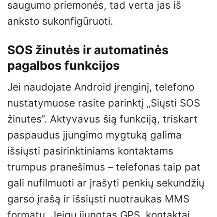
saugumo priemonės, tad verta jas iš
anksto sukonfigūruoti.
SOS žinutės ir automatinės
pagalbos funkcijos
Jei naudojate Android įrenginį, telefono
nustatymuose rasite parinktį „Siųsti SOS
žinutes“. Aktyvavus šią funkciją, triskart
paspaudus įjungimo mygtuką galima
išsiųsti pasirinktiniams kontaktams
trumpus pranešimus – telefonas taip pat
gali nufilmuoti ar įrašyti penkių sekundžių
garso įrašą ir išsiųsti nuotraukas MMS
formatu. Jeigu įjungtas GPS, kontaktai