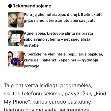
Rekomenduojame
Po trijų chemoterapijos dienų I. Burlinskaitė
grįžo namo: atvira žinutė apie savijautą
Agnė įspėja: Lietuvoje plinta neįprasta
sukčiavimo schema – net specialistai
nustebę
Ciberžolė ne vienintelė: populiarūs papildai,
kurie gali pakenkti kepenims — gydytoja
perspėja
Taip pat verta įsidiegti programėles,
skirtas telefonų sekimui, pavyzdžiui, „Find
My Phone”, kurios parodo paskutinę
telefono buvimo vietą, jei įrenginys