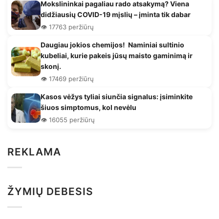
Mokslininkai pagaliau rado atsakymą? Viena
didžiausių COVID-19 mįslių – įminta tik dabar
👁️ 17763 peržiūrų
Daugiau jokios chemijos! Naminiai sultinio
kubeliai, kurie pakeis jūsų maisto gaminimą ir
skonį.
👁️ 17469 peržiūrų
Kasos vėžys tyliai siunčia signalus: įsiminkite
šiuos simptomus, kol nevėlu
👁️ 16055 peržiūrų
REKLAMA
ŽYMIŲ DEBESIS