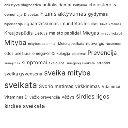
antioksidantai
cholesterolis
ankstyva diagnostika
baltymai
Fizinis aktyvumas
gydymas
demencija
Diabetas
imunitetas
ilgaamžiškumas
insultas
hipertenzija
Kava
kofeinas
Kraujospūdis
Miegas
maisto papildai
Lietuva
miego kokybė
Mityba
nuovargis
Moterų sveikata
mitybos patarimai
Nutukimas
Prevencija
omega-3
odos priežiūra
Onkologija
patarimai
simptomai
stresas
skaidulos
senėjimas
smegenų sveikata
sveika mityba
sveika gyvensena
sveikata
Svorio metimas
virškinimas
Vitaminai
širdies ligos
vėžys
Vitaminas D
vėžio prevencija
širdies sveikata