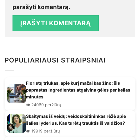
parašyti komentarą.
POPULIARIAUSI STRAIPSNIAI
Floristų triukas, apie kurį mažai kas žino: šis
paprastas ingredientas atgaivina gėles per kelias
minutes
👁️ 24069 peržiūrų
Skaitymas iš veidų: veidoskaitininkas rėžė apie
šalies lyderius. Kas turėtų trauktis iš valdžios?
👁️ 19919 peržiūrų