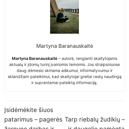
Martyna Baranauskaitė
Martyna Baranauskaitė
– autorė, rengianti skaitytojams
aktualų ir įdomų turinį įvairiomis temomis. Jos straipsniuose
daug dėmesio skiriama aiškumui, informatyvumui ir
sklandžiam pateikimui, kad skaitytojai greitai rastų naudingą
ir suprantamai pateiktą informaciją.
Įsidėmėkite šiuos
patarimus – pagerės
Tarp riebalų žudikių –
žarnyno darbas ir
ir daugelio pamėgta