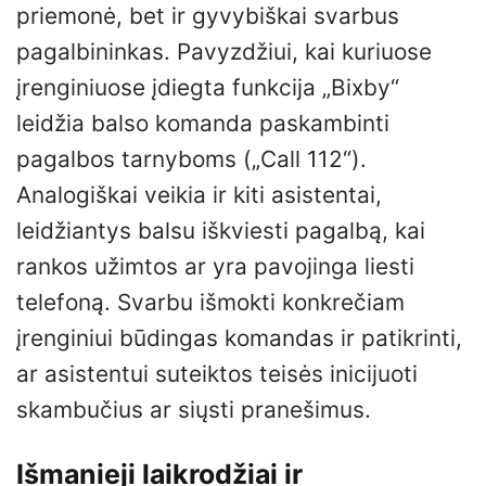
priemonė, bet ir gyvybiškai svarbus
pagalbininkas. Pavyzdžiui, kai kuriuose
įrenginiuose įdiegta funkcija „Bixby“
leidžia balso komanda paskambinti
pagalbos tarnyboms („Call 112“).
Analogiškai veikia ir kiti asistentai,
leidžiantys balsu iškviesti pagalbą, kai
rankos užimtos ar yra pavojinga liesti
telefoną. Svarbu išmokti konkrečiam
įrenginiui būdingas komandas ir patikrinti,
ar asistentui suteiktos teisės inicijuoti
skambučius ar siųsti pranešimus.
Išmanieji laikrodžiai ir