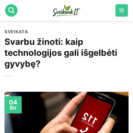
Skip
to
content
SVEIKATA
Svarbu žinoti: kaip
technologijos gali išgelbėti
gyvybę?
04
Bir