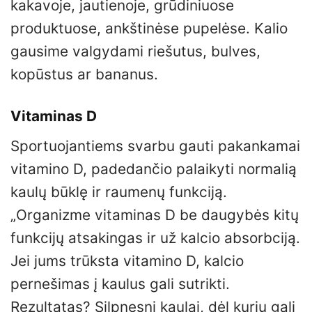
kakavoje, jautienoje, grūdiniuose
produktuose, ankštinėse pupelėse. Kalio
gausime valgydami riešutus, bulves,
kopūstus ar bananus.
Vitaminas D
Sportuojantiems svarbu gauti pakankamai
vitamino D, padedančio palaikyti normalią
kaulų būklę ir raumenų funkciją.
„Organizme vitaminas D be daugybės kitų
funkcijų atsakingas ir už kalcio absorbciją.
Jei jums trūksta vitamino D, kalcio
pernešimas į kaulus gali sutrikti.
Rezultatas? Silpnesni kaulai, dėl kurių gali