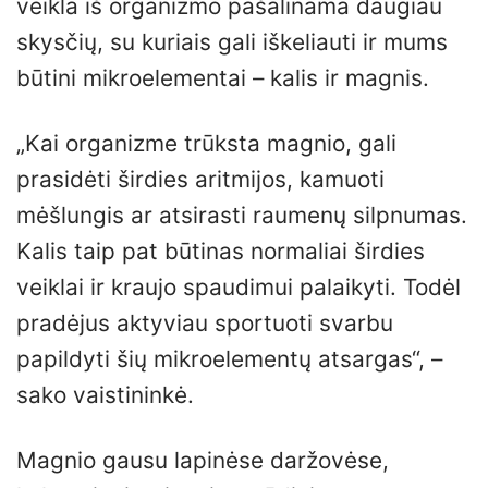
veikla iš organizmo pašalinama daugiau
skysčių, su kuriais gali iškeliauti ir mums
būtini mikroelementai – kalis ir magnis.
„Kai organizme trūksta magnio, gali
prasidėti širdies aritmijos, kamuoti
mėšlungis ar atsirasti raumenų silpnumas.
Kalis taip pat būtinas normaliai širdies
veiklai ir kraujo spaudimui palaikyti. Todėl
pradėjus aktyviau sportuoti svarbu
papildyti šių mikroelementų atsargas“, –
sako vaistininkė.
Magnio gausu lapinėse daržovėse,