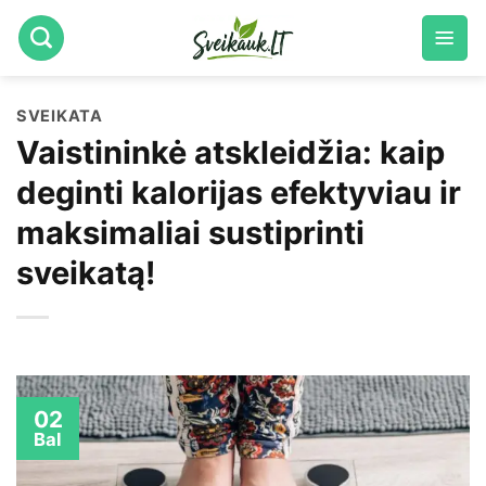
Skip
to
content
SVEIKATA
Vaistininkė atskleidžia: kaip
deginti kalorijas efektyviau ir
maksimaliai sustiprinti
sveikatą!
02
Bal