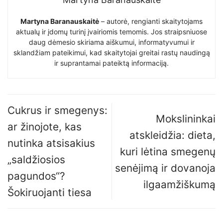
Martyna Baranauskaitė
– autorė, rengianti skaitytojams
aktualų ir įdomų turinį įvairiomis temomis. Jos straipsniuose
daug dėmesio skiriama aiškumui, informatyvumui ir
sklandžiam pateikimui, kad skaitytojai greitai rastų naudingą
ir suprantamai pateiktą informaciją.
Cukrus ir smegenys:
Mokslininkai
ar žinojote, kas
atskleidžia: dieta,
nutinka atsisakius
kuri lėtina smegenų
„saldžiosios
senėjimą ir dovanoja
pagundos“?
ilgaamžiškumą
Šokiruojanti tiesa