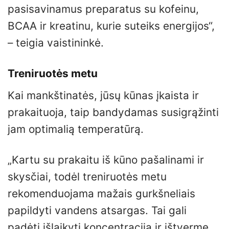
pasisavinamus preparatus su kofeinu,
BCAA ir kreatinu, kurie suteiks energijos“,
– teigia vaistininkė.
Treniruotės metu
Kai mankštinatės, jūsų kūnas įkaista ir
prakaituoja, taip bandydamas susigrąžinti
jam optimalią temperatūrą.
„Kartu su prakaitu iš kūno pašalinami ir
skysčiai, todėl treniruotės metu
rekomenduojama mažais gurkšneliais
papildyti vandens atsargas. Tai gali
padėti išlaikyti koncentraciją ir ištvermę,