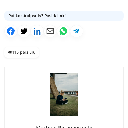
Patiko straipsnis? Pasidalink!
👁️
115 peržiūrų
Martyna Baranauskaitė