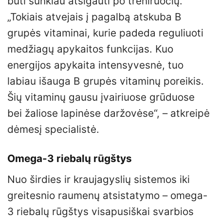
būti sunkiau atsigauti po treniruočių.
„Tokiais atvejais į pagalbą atskuba B
grupės vitaminai, kurie padeda reguliuoti
medžiagų apykaitos funkcijas. Kuo
energijos apykaita intensyvesnė, tuo
labiau išauga B grupės vitaminų poreikis.
Šių vitaminų gausu įvairiuose grūduose
bei žaliose lapinėse daržovėse“, – atkreipė
dėmesį specialistė.
Omega-3 riebalų rūgštys
Nuo širdies ir kraujagyslių sistemos iki
greitesnio raumenų atsistatymo – omega-
3 riebalų rūgštys visapusiškai svarbios