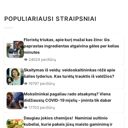
POPULIARIAUSI STRAIPSNIAI
Floristų triukas, apie kurį mažai kas žino: šis
paprastas ingredientas atgaivina gėles per kelias
minutes
👁️ 24024 peržiūrų
Skaitymas iš veidų: veidoskaitininkas rėžė apie
šalies lyderius. Kas turėtų trauktis iš valdžios?
👁️ 19797 peržiūrų
Mokslininkai pagaliau rado atsakymą? Viena
didžiausių COVID-19 mįslių – įminta tik dabar
👁️ 17703 peržiūrų
Daugiau jokios chemijos! Naminiai sultinio
kubeliai, kurie pakeis jūsų maisto gaminimą ir