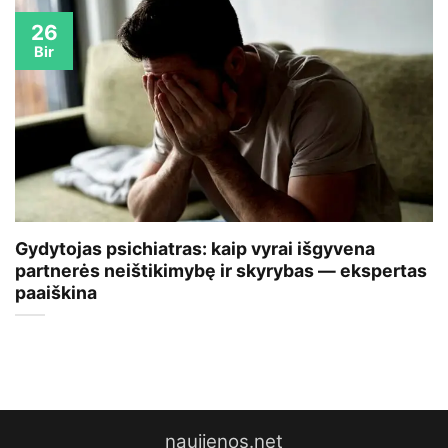
26
Bir
Gydytojas psichiatras: kaip vyrai išgyvena
partnerės neištikimybę ir skyrybas — ekspertas
paaiškina
naujienos.net