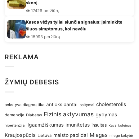
skonį.
👁️ 17426 peržiūrų
Kasos vėžys tyliai siunčia signalus: įsiminkite
šiuos simptomus, kol nevėlu
👁️ 15993 peržiūrų
REKLAMA
ŽYMIŲ DEBESIS
antioksidantai
cholesterolis
ankstyva diagnostika
baltymai
Fizinis aktyvumas
gydymas
demencija
Diabetas
imunitetas
ilgaamžiškumas
insultas
hipertenzija
Kava
kofeinas
Kraujospūdis
Miegas
maisto papildai
Lietuva
miego kokybė