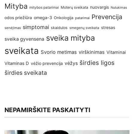
Mityba
nuovargis
Moterų sveikata
mitybos patarimai
Nutukimas
Prevencija
omega-3
odos priežiūra
Onkologija
patarimai
simptomai
stresas
skaidulos
senėjimas
smegenų sveikata
sveika mityba
sveika gyvensena
sveikata
Svorio metimas
virškinimas
Vitaminai
širdies ligos
vėžys
Vitaminas D
vėžio prevencija
širdies sveikata
NEPAMIRŠKITE PASKAITYTI