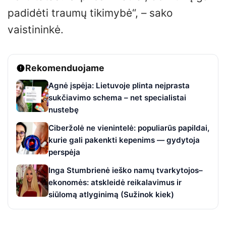
padidėti traumų tikimybė“, – sako
vaistininkė.
Rekomenduojame
Agnė įspėja: Lietuvoje plinta neįprasta
sukčiavimo schema – net specialistai
nustebę
Ciberžolė ne vienintelė: populiarūs papildai,
kurie gali pakenkti kepenims — gydytoja
perspėja
Inga Stumbrienė ieško namų tvarkytojos–
ekonomės: atskleidė reikalavimus ir
siūlomą atlyginimą (Sužinok kiek)