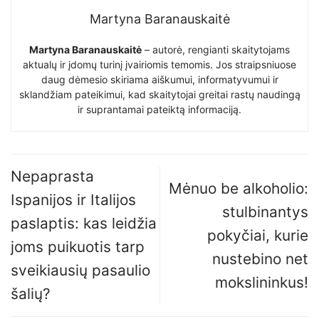
Martyna Baranauskaitė
Martyna Baranauskaitė
– autorė, rengianti skaitytojams
aktualų ir įdomų turinį įvairiomis temomis. Jos straipsniuose
daug dėmesio skiriama aiškumui, informatyvumui ir
sklandžiam pateikimui, kad skaitytojai greitai rastų naudingą
ir suprantamai pateiktą informaciją.
Nepaprasta
Mėnuo be alkoholio:
Ispanijos ir Italijos
stulbinantys
paslaptis: kas leidžia
pokyčiai, kurie
joms puikuotis tarp
nustebino net
sveikiausių pasaulio
mokslininkus!
šalių?