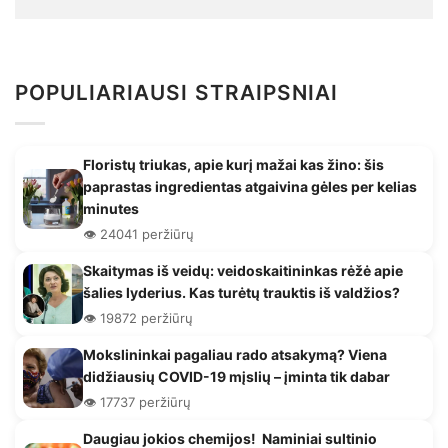
POPULIARIAUSI STRAIPSNIAI
Floristų triukas, apie kurį mažai kas žino: šis
paprastas ingredientas atgaivina gėles per kelias
minutes
👁️ 24041 peržiūrų
Skaitymas iš veidų: veidoskaitininkas rėžė apie
šalies lyderius. Kas turėtų trauktis iš valdžios?
👁️ 19872 peržiūrų
Mokslininkai pagaliau rado atsakymą? Viena
didžiausių COVID-19 mįslių – įminta tik dabar
👁️ 17737 peržiūrų
Daugiau jokios chemijos! Naminiai sultinio