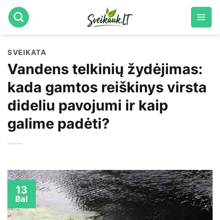
Skip
to
content
SVEIKATA
Vandens telkinių žydėjimas:
kada gamtos reiškinys virsta
dideliu pavojumi ir kaip
galime padėti?
13
Bal