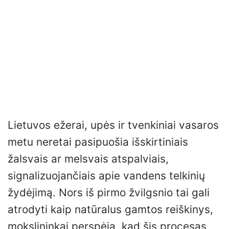
Lietuvos ežerai, upės ir tvenkiniai vasaros
metu neretai pasipuošia išskirtiniais
žalsvais ar melsvais atspalviais,
signalizuojančiais apie vandens telkinių
žydėjimą. Nors iš pirmo žvilgsnio tai gali
atrodyti kaip natūralus gamtos reiškinys,
mokslininkai perspėja, kad šis procesas