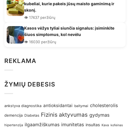
kubeliai, kurie pakeis jūsų maisto gaminimą ir
skonį.
👁️ 17437 peržiūrų
Kasos vėžys tyliai siunčia signalus: įsiminkite
šiuos simptomus, kol nevėlu
👁️ 16030 peržiūrų
REKLAMA
ŽYMIŲ DEBESIS
antioksidantai
cholesterolis
ankstyva diagnostika
baltymai
Fizinis aktyvumas
gydymas
demencija
Diabetas
imunitetas
ilgaamžiškumas
insultas
hipertenzija
Kava
kofeinas