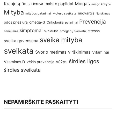
Kraujospūdis
Miegas
maisto papildai
Lietuva
miego kokybė
Mityba
nuovargis
Moterų sveikata
mitybos patarimai
Nutukimas
Prevencija
omega-3
odos priežiūra
Onkologija
patarimai
simptomai
stresas
skaidulos
senėjimas
smegenų sveikata
sveika mityba
sveika gyvensena
sveikata
Svorio metimas
virškinimas
Vitaminai
širdies ligos
vėžys
Vitaminas D
vėžio prevencija
širdies sveikata
NEPAMIRŠKITE PASKAITYTI