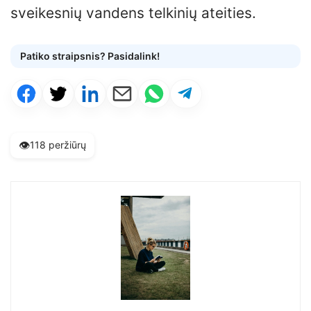
sveikesnių vandens telkinių ateities.
Patiko straipsnis? Pasidalink!
👁️
118 peržiūrų