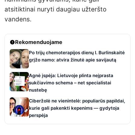
atsitiktinai nuryti daugiau užteršto
vandens.
Rekomenduojame
Po trijų chemoterapijos dienų I. Burlinskaitė
grįžo namo: atvira žinutė apie savijautą
Agnė įspėja: Lietuvoje plinta neįprasta
sukčiavimo schema – net specialistai
nustebę
Ciberžolė ne vienintelė: populiarūs papildai,
kurie gali pakenkti kepenims — gydytoja
perspėja