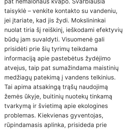
pat nemalonaus kvapo. Svarbiausia
taisyklė – venkite kontakto su vandeniu,
jei įtariate, kad jis žydi. Mokslininkai
nuolat tiria šį reiškinį, ieškodami efektyvių
būdų jam suvaldyti. Visuomenė gali
prisidėti prie šių tyrimų teikdama
informaciją apie pastebėtus žydėjimo
atvejus, taip pat sumažindama maistinių
medžiagų patekimą į vandens telkinius.
Tai apima atsakingą trąšų naudojimą
žemės ūkyje, buitinių nuotekų tinkamą
tvarkymą ir švietimą apie ekologines
problemas. Kiekvienas gyventojas,
rūpindamasis aplinka, prisideda prie