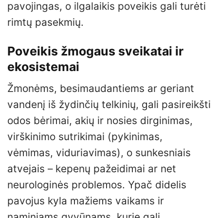
pavojingas, o ilgalaikis poveikis gali turėti
rimtų pasekmių.
Poveikis žmogaus sveikatai ir
ekosistemai
Žmonėms, besimaudantiems ar geriant
vandenį iš žydinčių telkinių, gali pasireikšti
odos bėrimai, akių ir nosies dirginimas,
virškinimo sutrikimai (pykinimas,
vėmimas, viduriavimas), o sunkesniais
atvejais – kepenų pažeidimai ar net
neurologinės problemos. Ypač didelis
pavojus kyla mažiems vaikams ir
naminiams gyvūnams, kurie gali