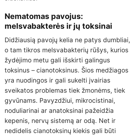
Nematomas pavojus:
melsvabakterės ir jų toksinai
Didžiausią pavojų kelia ne patys dumbliai,
o tam tikros melsvabakterių rūšys, kurios
žydėjimo metu gali išskirti galingus
toksinus – cianotoksinus. Šios medžiagos
yra nuodingos ir gali sukelti įvairias
sveikatos problemas tiek žmonėms, tiek
gyvūnams. Pavyzdžiui, mikrocistinai,
noduliarinai ar anatoksinai pažeidžia
kepenis, nervų sistemą ar odą. Net ir
nedidelis cianotoksinų kiekis gali būti