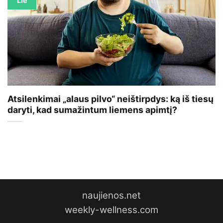
Lie
Atsilenkimai „alaus pilvo“ neištirpdys: ką iš tiesų
daryti, kad sumažintum liemens apimtį?
naujienos.net
weekly-wellness.com