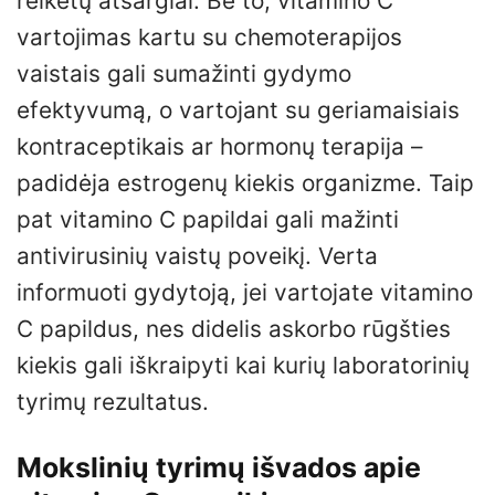
reikėtų atsargiai. Be to, vitamino C
vartojimas kartu su chemoterapijos
vaistais gali sumažinti gydymo
efektyvumą, o vartojant su geriamaisiais
kontraceptikais ar hormonų terapija –
padidėja estrogenų kiekis organizme. Taip
pat vitamino C papildai gali mažinti
antivirusinių vaistų poveikį. Verta
informuoti gydytoją, jei vartojate vitamino
C papildus, nes didelis askorbo rūgšties
kiekis gali iškraipyti kai kurių laboratorinių
tyrimų rezultatus.
Mokslinių tyrimų išvados apie