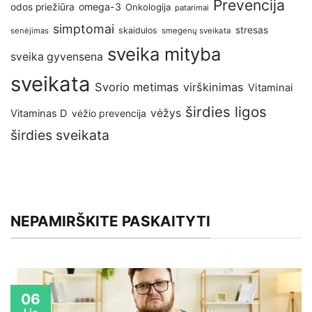
Prevencija
omega-3
odos priežiūra
Onkologija
patarimai
simptomai
stresas
skaidulos
senėjimas
smegenų sveikata
sveika mityba
sveika gyvensena
sveikata
Svorio metimas
virškinimas
Vitaminai
širdies ligos
vėžys
Vitaminas D
vėžio prevencija
širdies sveikata
NEPAMIRŠKITE PASKAITYTI
06