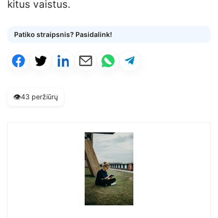
kitus vaistus.
Patiko straipsnis? Pasidalink!
👁️
43 peržiūrų