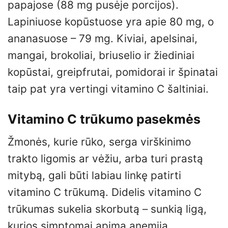
papajose (88 mg pusėje porcijos).
Lapiniuose kopūstuose yra apie 80 mg, o
ananasuose – 79 mg. Kiviai, apelsinai,
mangai, brokoliai, briuselio ir žiediniai
kopūstai, greipfrutai, pomidorai ir špinatai
taip pat yra vertingi vitamino C šaltiniai.
Vitamino C trūkumo pasekmės
Žmonės, kurie rūko, serga virškinimo
trakto ligomis ar vėžiu, arba turi prastą
mitybą, gali būti labiau linkę patirti
vitamino C trūkumą. Didelis vitamino C
trūkumas sukelia skorbutą – sunkią ligą,
kurios simptomai apima anemiją,