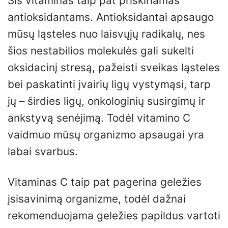
Šis vitaminas taip pat priskiriamas
antioksidantams. Antioksidantai apsaugo
mūsų ląsteles nuo laisvųjų radikalų, nes
šios nestabilios molekulės gali sukelti
oksidacinį stresą, pažeisti sveikas ląsteles
bei paskatinti įvairių ligų vystymąsi, tarp
jų – širdies ligų, onkologinių susirgimų ir
ankstyvą senėjimą. Todėl vitamino C
vaidmuo mūsų organizmo apsaugai yra
labai svarbus.
Vitaminas C taip pat pagerina geležies
įsisavinimą organizme, todėl dažnai
rekomenduojama geležies papildus vartoti