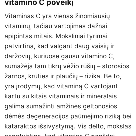
vitamino C poveikį
Vitaminas C yra vienas žinomiausių
vitaminų, tačiau vartojimas dažnai
apipintas mitais. Moksliniai tyrimai
patvirtina, kad valgant daug vaisių ir
daržovių, kuriuose gausu vitamino C,
sumažėja tam tikrų vėžio rūšių – storosios
žarnos, krūties ir plaučių – rizika. Be to,
yra įrodymų, kad vitaminą C vartojant
kartu su kitais vitaminais ir mineralais
galima sumažinti amžinės geltonosios
dėmės degeneracijos paūmėjimo riziką bei
kataraktos išsivystymą. Vis dėlto, mokslas