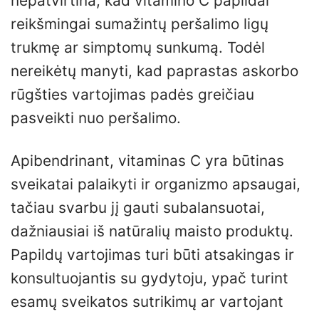
nepatvirtina, kad vitamino C papildai
reikšmingai sumažintų peršalimo ligų
trukmę ar simptomų sunkumą. Todėl
nereikėtų manyti, kad paprastas askorbo
rūgšties vartojimas padės greičiau
pasveikti nuo peršalimo.
Apibendrinant, vitaminas C yra būtinas
sveikatai palaikyti ir organizmo apsaugai,
tačiau svarbu jį gauti subalansuotai,
dažniausiai iš natūralių maisto produktų.
Papildų vartojimas turi būti atsakingas ir
konsultuojantis su gydytoju, ypač turint
esamų sveikatos sutrikimų ar vartojant