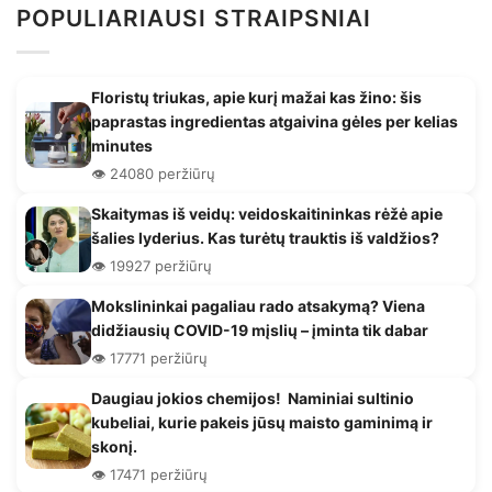
POPULIARIAUSI STRAIPSNIAI
Floristų triukas, apie kurį mažai kas žino: šis
paprastas ingredientas atgaivina gėles per kelias
minutes
👁️ 24080 peržiūrų
Skaitymas iš veidų: veidoskaitininkas rėžė apie
šalies lyderius. Kas turėtų trauktis iš valdžios?
👁️ 19927 peržiūrų
Mokslininkai pagaliau rado atsakymą? Viena
didžiausių COVID-19 mįslių – įminta tik dabar
👁️ 17771 peržiūrų
Daugiau jokios chemijos! Naminiai sultinio
kubeliai, kurie pakeis jūsų maisto gaminimą ir
skonį.
👁️ 17471 peržiūrų