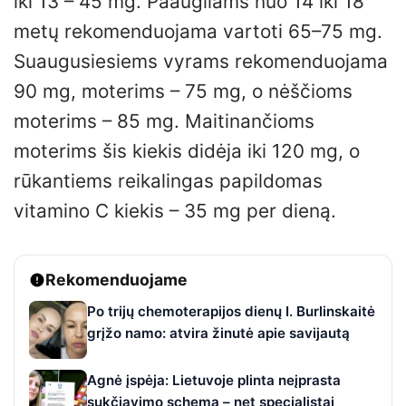
iki 13 – 45 mg. Paaugliams nuo 14 iki 18
metų rekomenduojama vartoti 65–75 mg.
Suaugusiesiems vyrams rekomenduojama
90 mg, moterims – 75 mg, o nėščioms
moterims – 85 mg. Maitinančioms
moterims šis kiekis didėja iki 120 mg, o
rūkantiems reikalingas papildomas
vitamino C kiekis – 35 mg per dieną.
Rekomenduojame
Po trijų chemoterapijos dienų I. Burlinskaitė
grįžo namo: atvira žinutė apie savijautą
Agnė įspėja: Lietuvoje plinta neįprasta
sukčiavimo schema – net specialistai