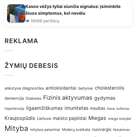
Kasos vėžys tyliai siunčia signalus: įsiminkite
šiuos simptomus, kol nevėlu
👁️ 16066 peržiūrų
REKLAMA
ŽYMIŲ DEBESIS
antioksidantai
cholesterolis
ankstyva diagnostika
baltymai
Fizinis aktyvumas
gydymas
demencija
Diabetas
imunitetas
ilgaamžiškumas
insultas
hipertenzija
Kava
kofeinas
Kraujospūdis
Miegas
maisto papildai
Lietuva
miego kokybė
Mityba
nuovargis
Moterų sveikata
mitybos patarimai
Nutukimas