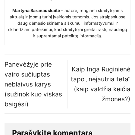
Martyna Baranauskaitė
– autorė, rengianti skaitytojams
aktualų ir įdomų turinį įvairiomis temomis. Jos straipsniuose
daug dėmesio skiriama aiškumui, informatyvumui ir
sklandžiam pateikimui, kad skaitytojai greitai rastų naudingą
ir suprantamai pateiktą informaciją.
Panevėžyje prie
Kaip Inga Ruginienė
vairo sučiuptas
tapo „nejautria teta“
neblaivus karys
(kaip valdžia keičia
(sužinok kuo viskas
žmones?)
baigėsi)
Parašykite komentarą