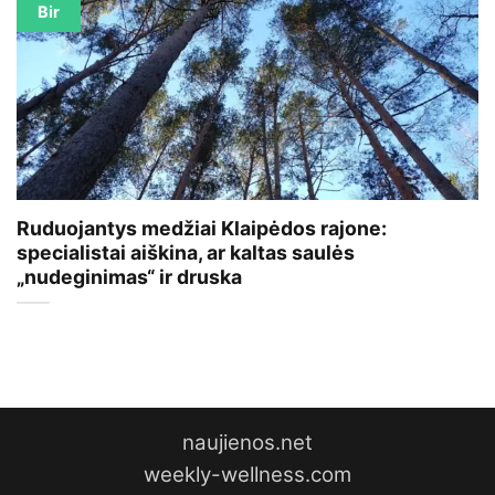
Bir
Ruduojantys medžiai Klaipėdos rajone:
specialistai aiškina, ar kaltas saulės
„nudeginimas“ ir druska
naujienos.net
weekly-wellness.com