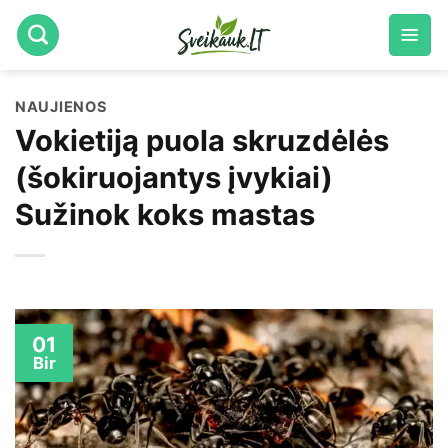
Skip
to
content
NAUJIENOS
Vokietiją puola skruzdėlės
(šokiruojantys įvykiai)
Sužinok koks mastas
01
Bir