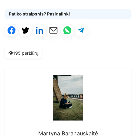
Patiko straipsnis? Pasidalink!
👁️
195 peržiūrų
Martyna Baranauskaitė