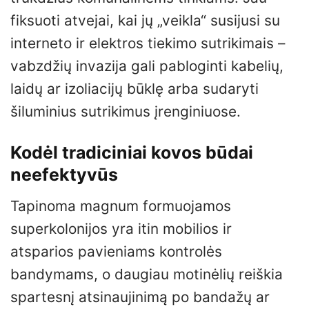
fiksuoti atvejai, kai jų „veikla“ susijusi su
interneto ir elektros tiekimo sutrikimais –
vabzdžių invazija gali pabloginti kabelių,
laidų ar izoliacijų būklę arba sudaryti
šiluminius sutrikimus įrenginiuose.
Kodėl tradiciniai kovos būdai
neefektyvūs
Tapinoma magnum formuojamos
superkolonijos yra itin mobilios ir
atsparios pavieniams kontrolės
bandymams, o daugiau motinėlių reiškia
spartesnį atsinaujinimą po bandažų ar