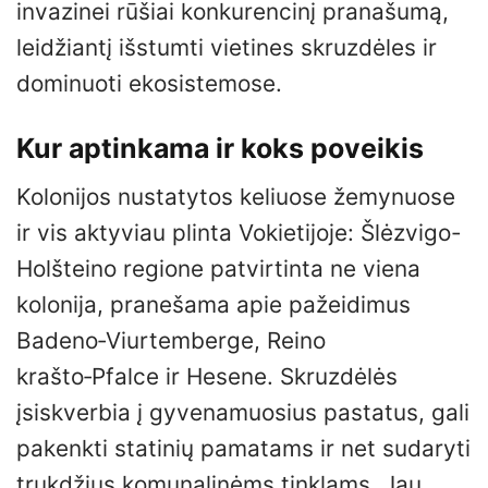
invazinei rūšiai konkurencinį pranašumą,
leidžiantį išstumti vietines skruzdėles ir
dominuoti ekosistemose.
Kur aptinkama ir koks poveikis
Kolonijos nustatytos keliuose žemynuose
ir vis aktyviau plinta Vokietijoje: Šlėzvigo-
Holšteino regione patvirtinta ne viena
kolonija, pranešama apie pažeidimus
Badeno‑Viurtemberge, Reino
krašto‑Pfalce ir Hesene. Skruzdėlės
įsiskverbia į gyvenamuosius pastatus, gali
pakenkti statinių pamatams ir net sudaryti
trukdžius komunalinėms tinklams. Jau