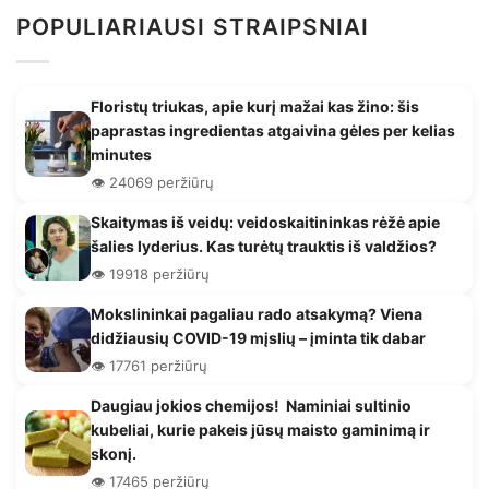
POPULIARIAUSI STRAIPSNIAI
Floristų triukas, apie kurį mažai kas žino: šis
paprastas ingredientas atgaivina gėles per kelias
minutes
👁️ 24069 peržiūrų
Skaitymas iš veidų: veidoskaitininkas rėžė apie
šalies lyderius. Kas turėtų trauktis iš valdžios?
👁️ 19918 peržiūrų
Mokslininkai pagaliau rado atsakymą? Viena
didžiausių COVID-19 mįslių – įminta tik dabar
👁️ 17761 peržiūrų
Daugiau jokios chemijos! Naminiai sultinio
kubeliai, kurie pakeis jūsų maisto gaminimą ir
skonį.
👁️ 17465 peržiūrų