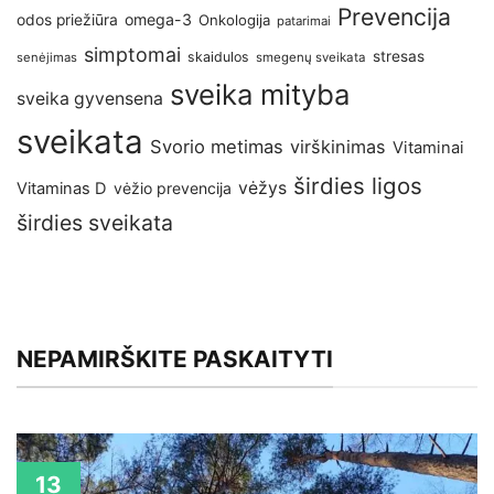
Prevencija
omega-3
odos priežiūra
Onkologija
patarimai
simptomai
stresas
skaidulos
senėjimas
smegenų sveikata
sveika mityba
sveika gyvensena
sveikata
Svorio metimas
virškinimas
Vitaminai
širdies ligos
vėžys
Vitaminas D
vėžio prevencija
širdies sveikata
NEPAMIRŠKITE PASKAITYTI
13