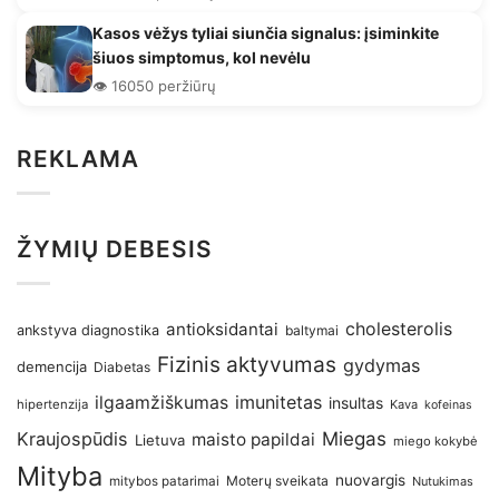
Kasos vėžys tyliai siunčia signalus: įsiminkite
šiuos simptomus, kol nevėlu
👁️ 16050 peržiūrų
REKLAMA
ŽYMIŲ DEBESIS
antioksidantai
cholesterolis
ankstyva diagnostika
baltymai
Fizinis aktyvumas
gydymas
demencija
Diabetas
imunitetas
ilgaamžiškumas
insultas
hipertenzija
Kava
kofeinas
Kraujospūdis
Miegas
maisto papildai
Lietuva
miego kokybė
Mityba
nuovargis
Moterų sveikata
mitybos patarimai
Nutukimas