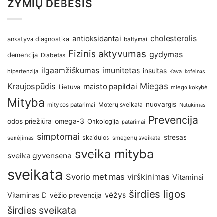
ŽYMIŲ DEBESIS
antioksidantai
cholesterolis
ankstyva diagnostika
baltymai
Fizinis aktyvumas
gydymas
demencija
Diabetas
imunitetas
ilgaamžiškumas
insultas
hipertenzija
Kava
kofeinas
Kraujospūdis
Miegas
maisto papildai
Lietuva
miego kokybė
Mityba
nuovargis
Moterų sveikata
mitybos patarimai
Nutukimas
Prevencija
omega-3
odos priežiūra
Onkologija
patarimai
simptomai
stresas
skaidulos
senėjimas
smegenų sveikata
sveika mityba
sveika gyvensena
sveikata
Svorio metimas
virškinimas
Vitaminai
širdies ligos
vėžys
Vitaminas D
vėžio prevencija
širdies sveikata