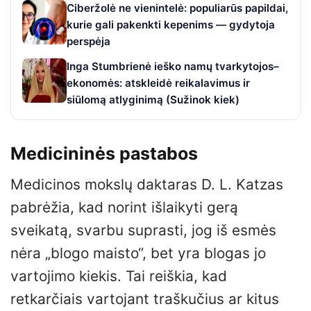
Ciberžolė ne vienintelė: populiarūs papildai,
kurie gali pakenkti kepenims — gydytoja
perspėja
Inga Stumbrienė ieško namų tvarkytojos–
ekonomės: atskleidė reikalavimus ir
siūlomą atlyginimą (Sužinok kiek)
Medicininės pastabos
Medicinos mokslų daktaras D. L. Katzas
pabrėžia, kad norint išlaikyti gerą
sveikatą, svarbu suprasti, jog iš esmės
nėra „blogo maisto“, bet yra blogas jo
vartojimo kiekis. Tai reiškia, kad
retkarčiais vartojant traškučius ar kitus