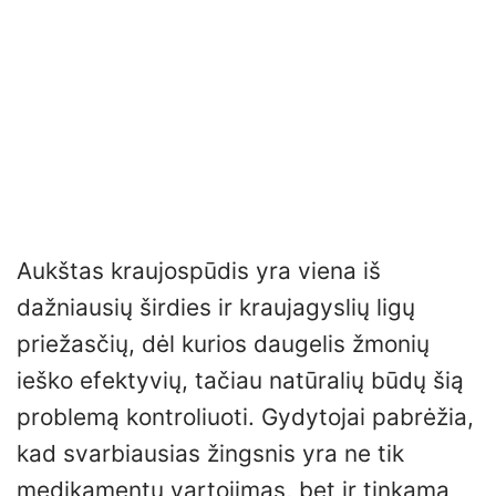
Aukštas kraujospūdis yra viena iš
dažniausių širdies ir kraujagyslių ligų
priežasčių, dėl kurios daugelis žmonių
ieško efektyvių, tačiau natūralių būdų šią
problemą kontroliuoti. Gydytojai pabrėžia,
kad svarbiausias žingsnis yra ne tik
medikamentų vartojimas, bet ir tinkama