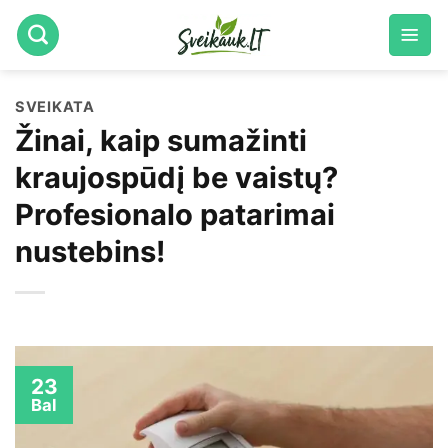
Skip
to
content
SVEIKATA
Žinai, kaip sumažinti
kraujospūdį be vaistų?
Profesionalo patarimai
nustebins!
23
Bal