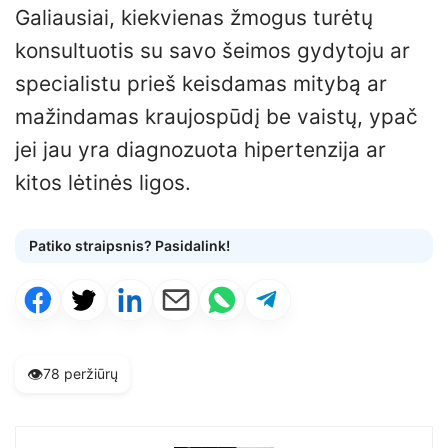
Galiausiai, kiekvienas žmogus turėtų
konsultuotis su savo šeimos gydytoju ar
specialistu prieš keisdamas mitybą ar
mažindamas kraujospūdį be vaistų, ypač
jei jau yra diagnozuota hipertenzija ar
kitos lėtinės ligos.
Patiko straipsnis? Pasidalink!
👁️
78 peržiūrų