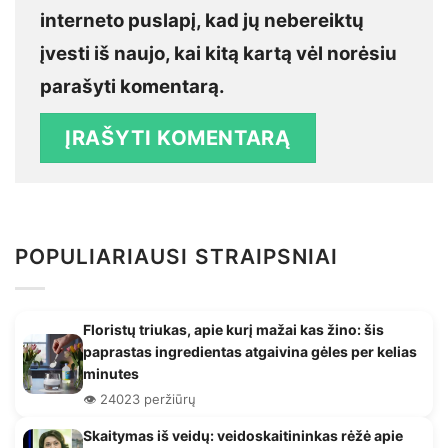
interneto puslapį, kad jų nebereiktų
įvesti iš naujo, kai kitą kartą vėl norėsiu
parašyti komentarą.
POPULIARIAUSI STRAIPSNIAI
Floristų triukas, apie kurį mažai kas žino: šis
paprastas ingredientas atgaivina gėles per kelias
minutes
👁️ 24023 peržiūrų
Skaitymas iš veidų: veidoskaitininkas rėžė apie