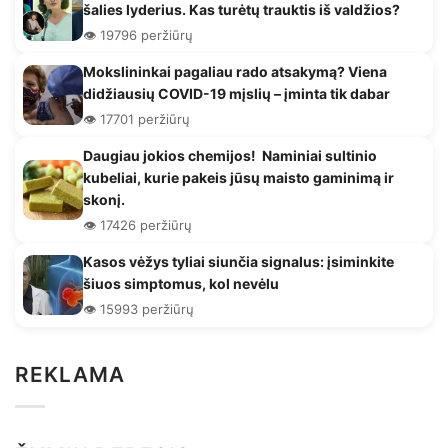
šalies lyderius. Kas turėtų trauktis iš valdžios?
👁️ 19796 peržiūrų
Mokslininkai pagaliau rado atsakymą? Viena
didžiausių COVID-19 mįslių – įminta tik dabar
👁️ 17701 peržiūrų
Daugiau jokios chemijos! Naminiai sultinio
kubeliai, kurie pakeis jūsų maisto gaminimą ir
skonį.
👁️ 17426 peržiūrų
Kasos vėžys tyliai siunčia signalus: įsiminkite
šiuos simptomus, kol nevėlu
👁️ 15993 peržiūrų
REKLAMA