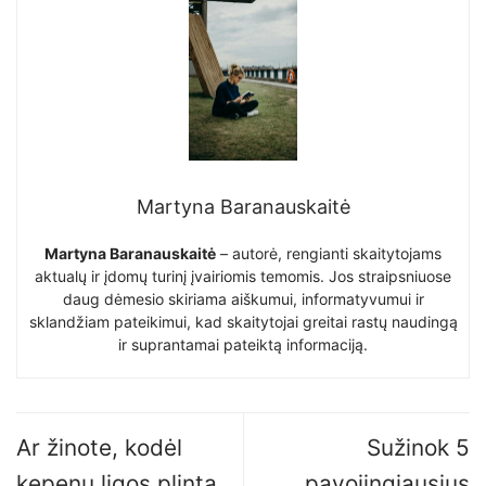
Martyna Baranauskaitė
Martyna Baranauskaitė
– autorė, rengianti skaitytojams
aktualų ir įdomų turinį įvairiomis temomis. Jos straipsniuose
daug dėmesio skiriama aiškumui, informatyvumui ir
sklandžiam pateikimui, kad skaitytojai greitai rastų naudingą
ir suprantamai pateiktą informaciją.
Ar žinote, kodėl
Sužinok 5
kepenų ligos plinta
pavojingiausius