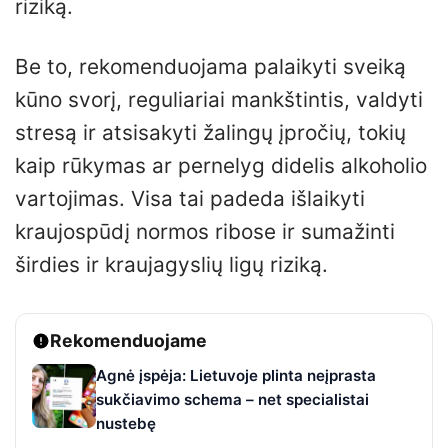
riziką.
Be to, rekomenduojama palaikyti sveiką
kūno svorį, reguliariai mankštintis, valdyti
stresą ir atsisakyti žalingų įpročių, tokių
kaip rūkymas ar pernelyg didelis alkoholio
vartojimas. Visa tai padeda išlaikyti
kraujospūdį normos ribose ir sumažinti
širdies ir kraujagyslių ligų riziką.
Rekomenduojame
Agnė įspėja: Lietuvoje plinta neįprasta
sukčiavimo schema – net specialistai
nustebę