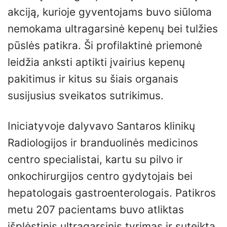
akciją, kurioje gyventojams buvo siūloma
nemokama ultragarsinė kepenų bei tulžies
pūslės patikra. Ši profilaktinė priemonė
leidžia anksti aptikti įvairius kepenų
pakitimus ir kitus su šiais organais
susijusius sveikatos sutrikimus.
Iniciatyvoje dalyvavo Santaros klinikų
Radiologijos ir branduolinės medicinos
centro specialistai, kartu su pilvo ir
onkochirurgijos centro gydytojais bei
hepatologais gastroenterologais. Patikros
metu 207 pacientams buvo atliktas
išplėstinis ultragarsinis tyrimas ir suteikta