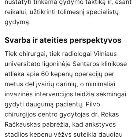
nustatyti tinkamą gydymo taktiką ir, esant
reikalui, užtikrinti tolimesnį specialistų
gydymą.
Svarba ir ateities perspektyvos
Tiek chirurgai, tiek radiologai Vilniaus
universiteto ligoninėje Santaros klinikose
atlieka apie 60 kepenų operacijų per
metus dėl įvairių darinių, o minimaliai
invazinės intervencijos leidžia sėkmingai
gydyti daugumą pacientų. Pilvo
chirurgijos centro gydytojas dr. Rokas
Račkauskas pabrėžia, kad ankstyvos
stadijos kepenų vėžys suteikia daugiau