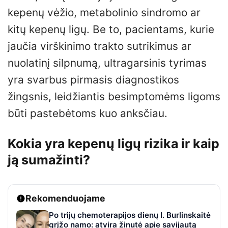
kepenų vėžio, metabolinio sindromo ar
kitų kepenų ligų. Be to, pacientams, kurie
jaučia virškinimo trakto sutrikimus ar
nuolatinį silpnumą, ultragarsinis tyrimas
yra svarbus pirmasis diagnostikos
žingsnis, leidžiantis besimptomėms ligoms
būti pastebėtoms kuo anksčiau.
Kokia yra kepenų ligų rizika ir kaip
ją sumažinti?
Rekomenduojame
Po trijų chemoterapijos dienų I. Burlinskaitė
grįžo namo: atvira žinutė apie savijautą