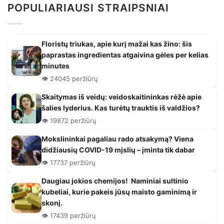
POPULIARIAUSI STRAIPSNIAI
Floristų triukas, apie kurį mažai kas žino: šis
paprastas ingredientas atgaivina gėles per kelias
minutes
👁️ 24045 peržiūrų
Skaitymas iš veidų: veidoskaitininkas rėžė apie
šalies lyderius. Kas turėtų trauktis iš valdžios?
👁️ 19872 peržiūrų
Mokslininkai pagaliau rado atsakymą? Viena
didžiausių COVID-19 mįslių – įminta tik dabar
👁️ 17737 peržiūrų
Daugiau jokios chemijos! Naminiai sultinio
kubeliai, kurie pakeis jūsų maisto gaminimą ir
skonį.
👁️ 17439 peržiūrų