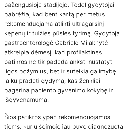
pažengusioje stadijoje. Todėl gydytojai
pabrėžia, kad bent kartą per metus
rekomenduojama atlikti ultragarsinį
kepenų ir tulžies pūslės tyrimą. Gydytoja
gastroenterologė Gabrielė Milaknytė
atkreipia dėmesį, kad profilaktinės
patikros ne tik padeda anksti nustatyti
ligos požymius, bet ir suteikia galimybę
laiku pradėti gydymą, kas ženkliai
pagerina paciento gyvenimo kokybę ir
išgyvenamumą.
Šios patikros ypač rekomenduojamos
tiems, kurių šeimoje jau buvo diagnozuota