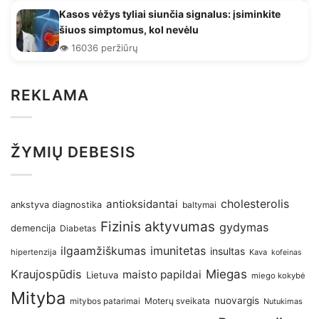
Kasos vėžys tyliai siunčia signalus: įsiminkite
šiuos simptomus, kol nevėlu
👁️ 16036 peržiūrų
REKLAMA
ŽYMIŲ DEBESIS
antioksidantai
cholesterolis
ankstyva diagnostika
baltymai
Fizinis aktyvumas
gydymas
demencija
Diabetas
imunitetas
ilgaamžiškumas
insultas
hipertenzija
Kava
kofeinas
Kraujospūdis
Miegas
maisto papildai
Lietuva
miego kokybė
Mityba
nuovargis
Moterų sveikata
mitybos patarimai
Nutukimas