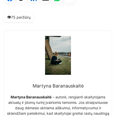
👁️
75 peržiūrų
Martyna Baranauskaitė
Martyna Baranauskaitė
– autorė, rengianti skaitytojams
aktualų ir įdomų turinį įvairiomis temomis. Jos straipsniuose
daug dėmesio skiriama aiškumui, informatyvumui ir
sklandžiam pateikimui, kad skaitytojai greitai rastų naudingą