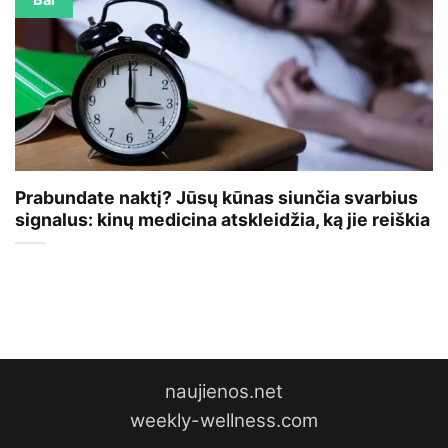
Bal
Prabundate naktį? Jūsų kūnas siunčia svarbius
signalus: kinų medicina atskleidžia, ką jie reiškia
naujienos.net
weekly-wellness.com