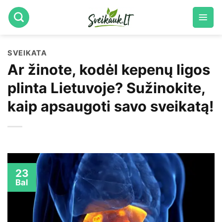
Skip
to
content
SVEIKATA
Ar žinote, kodėl kepenų ligos
plinta Lietuvoje? Sužinokite,
kaip apsaugoti savo sveikatą!
23
Bal