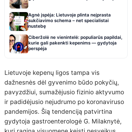
Agnė įspėja: Lietuvoje plinta neįprasta
sukčiavimo schema – net specialistai
nustebę
Ciberžolė ne vienintelė: populiarūs papildai,
kurie gali pakenkti kepenims — gydytoja
perspėja
Lietuvoje kepenų ligos tampa vis
dažnesnės dėl gyvenimo būdo pokyčių,
pavyzdžiui, sumažėjusio fizinio aktyvumo
ir padidėjusio nejudrumo po koronaviruso
pandemijos. Šią tendenciją patvirtina
gydytoja gastroenterologė G. Milaknytė,
kuri ragina visuomenę keisti nesveikus