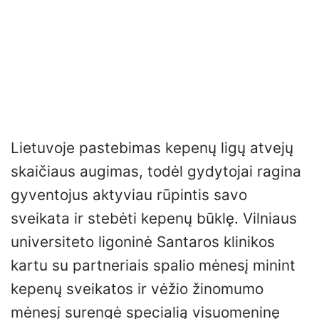
Lietuvoje pastebimas kepenų ligų atvejų
skaičiaus augimas, todėl gydytojai ragina
gyventojus aktyviau rūpintis savo
sveikata ir stebėti kepenų būklę. Vilniaus
universiteto ligoninė Santaros klinikos
kartu su partneriais spalio mėnesį minint
kepenų sveikatos ir vėžio žinomumo
mėnesį surengė specialią visuomeninę