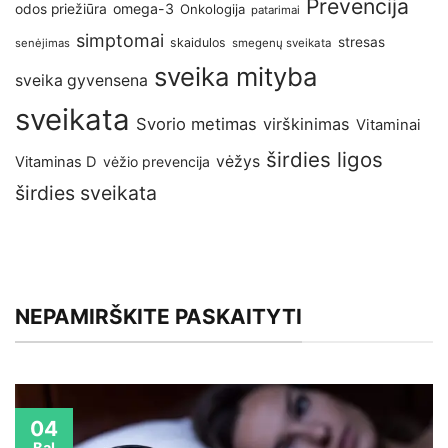
Prevencija
omega-3
odos priežiūra
Onkologija
patarimai
simptomai
stresas
skaidulos
senėjimas
smegenų sveikata
sveika mityba
sveika gyvensena
sveikata
Svorio metimas
virškinimas
Vitaminai
širdies ligos
vėžys
Vitaminas D
vėžio prevencija
širdies sveikata
NEPAMIRŠKITE PASKAITYTI
04