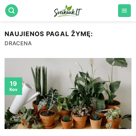
Skip
to
content
NAUJIENOS PAGAL ŽYMĘ:
DRACENA
19
Kov