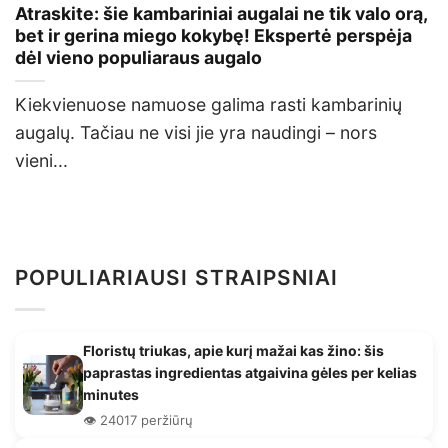
Atraskite: šie kambariniai augalai ne tik valo orą,
bet ir gerina miego kokybę! Ekspertė perspėja
dėl vieno populiaraus augalo
Kiekvienuose namuose galima rasti kambarinių
augalų. Tačiau ne visi jie yra naudingi – nors
vieni...
POPULIARIAUSI STRAIPSNIAI
Floristų triukas, apie kurį mažai kas žino: šis
paprastas ingredientas atgaivina gėles per kelias
minutes
👁️ 24017 peržiūrų