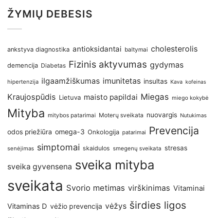
ŽYMIŲ DEBESIS
antioksidantai
cholesterolis
ankstyva diagnostika
baltymai
Fizinis aktyvumas
gydymas
demencija
Diabetas
imunitetas
ilgaamžiškumas
insultas
hipertenzija
Kava
kofeinas
Kraujospūdis
Miegas
maisto papildai
Lietuva
miego kokybė
Mityba
nuovargis
Moterų sveikata
mitybos patarimai
Nutukimas
Prevencija
omega-3
odos priežiūra
Onkologija
patarimai
simptomai
stresas
skaidulos
senėjimas
smegenų sveikata
sveika mityba
sveika gyvensena
sveikata
Svorio metimas
virškinimas
Vitaminai
širdies ligos
vėžys
Vitaminas D
vėžio prevencija