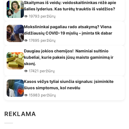
Skaitymas iš veidų: veidoskaitininkas rėžė apie
šalies lyderius. Kas turėtų trauktis iš valdžios?
👁️ 19793 peržiūrų
Mokslininkai pagaliau rado atsakymą? Viena
didžiausių COVID-19 mįslių – įminta tik dabar
👁️ 17695 peržiūrų
Daugiau jokios chemijos! Naminiai sultinio
kubeliai, kurie pakeis jūsų maisto gaminimą ir
skonį.
👁️ 17421 peržiūrų
Kasos vėžys tyliai siunčia signalus: įsiminkite
šiuos simptomus, kol nevėlu
👁️ 15983 peržiūrų
REKLAMA