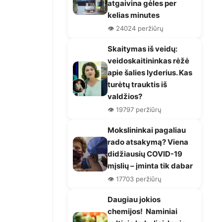
atgaivina gėles per
kelias minutes
👁️ 24024 peržiūrų
Skaitymas iš veidų:
veidoskaitininkas rėžė
apie šalies lyderius. Kas
turėtų trauktis iš
valdžios?
👁️ 19797 peržiūrų
Mokslininkai pagaliau
rado atsakymą? Viena
didžiausių COVID-19
mįslių – įminta tik dabar
👁️ 17703 peržiūrų
Daugiau jokios
chemijos! Naminiai