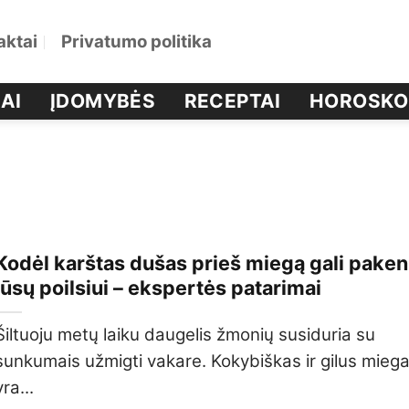
aktai
Privatumo politika
AI
ĮDOMYBĖS
RECEPTAI
HOROSKO
Kodėl karštas dušas prieš miegą gali paken
jūsų poilsiui – ekspertės patarimai
Šiltuoju metų laiku daugelis žmonių susiduria su
sunkumais užmigti vakare. Kokybiškas ir gilus mieg
yra...