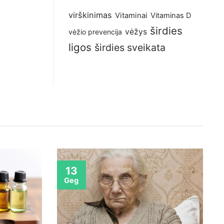
virškinimas
Vitaminai
Vitaminas D
širdies
vėžys
vėžio prevencija
ligos
širdies sveikata
13
Geg