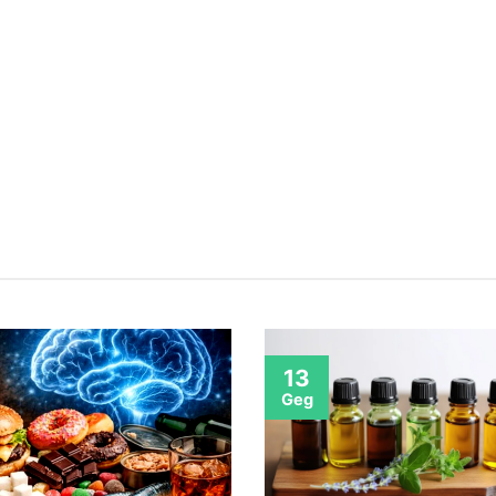
13
Geg