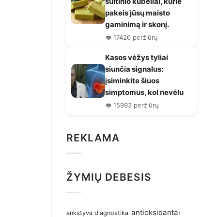
sultinio kubeliai, kurie
pakeis jūsų maisto
gaminimą ir skonį.
👁️ 17426 peržiūrų
Kasos vėžys tyliai
siunčia signalus:
įsiminkite šiuos
simptomus, kol nevėlu
👁️ 15993 peržiūrų
REKLAMA
ŽYMIŲ DEBESIS
antioksidantai
ankstyva diagnostika