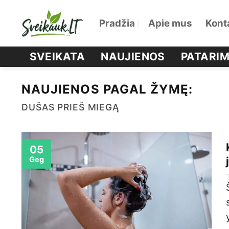
Skip
Pradžia
Apie mus
Kont
to
content
SVEIKATA
NAUJIENOS
PATARIM
NAUJIENOS PAGAL ŽYMĘ:
DUŠAS PRIEŠ MIEGĄ
05
Geg