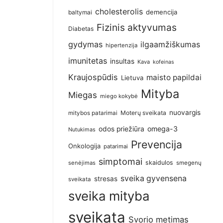
cholesterolis
demencija
baltymai
Fizinis aktyvumas
Diabetas
gydymas
ilgaamžiškumas
hipertenzija
imunitetas
insultas
Kava
kofeinas
Kraujospūdis
maisto papildai
Lietuva
Mityba
Miegas
miego kokybė
nuovargis
Moterų sveikata
mitybos patarimai
omega-3
odos priežiūra
Nutukimas
Prevencija
Onkologija
patarimai
simptomai
skaidulos
senėjimas
smegenų
sveika gyvensena
stresas
sveikata
sveika mityba
sveikata
Svorio metimas