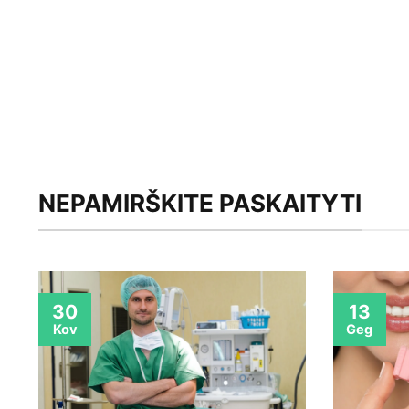
NEPAMIRŠKITE PASKAITYTI
30
13
Kov
Geg