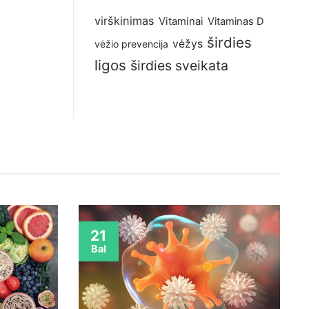
virškinimas
Vitaminai
Vitaminas D
širdies
vėžys
vėžio prevencija
ligos
širdies sveikata
21
Bal