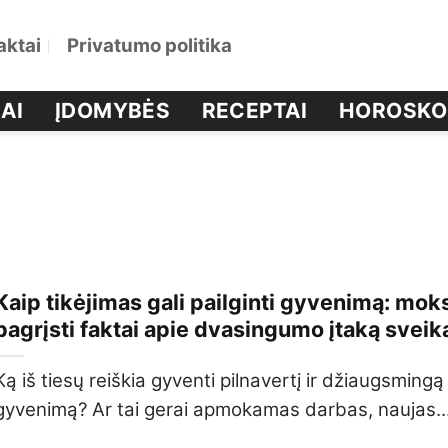
aktai
Privatumo politika
AI
ĮDOMYBĖS
RECEPTAI
HOROSKO
Kaip tikėjimas gali pailginti gyvenimą: mok
pagrįsti faktai apie dvasingumo įtaką sveik
Ką iš tiesų reiškia gyventi pilnavertį ir džiaugsmingą
gyvenimą? Ar tai gerai apmokamas darbas, naujas..