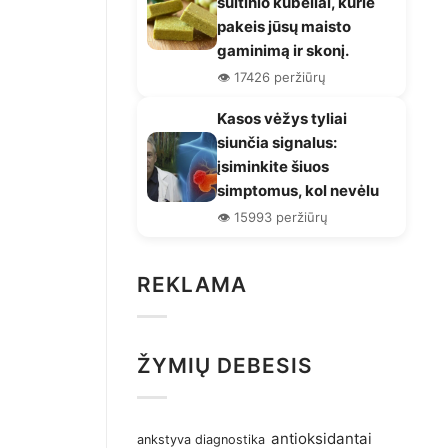
sultinio kubeliai, kurie
pakeis jūsų maisto
gaminimą ir skonį.
👁️ 17426 peržiūrų
Kasos vėžys tyliai
siunčia signalus:
įsiminkite šiuos
simptomus, kol nevėlu
👁️ 15993 peržiūrų
REKLAMA
ŽYMIŲ DEBESIS
antioksidantai
ankstyva diagnostika