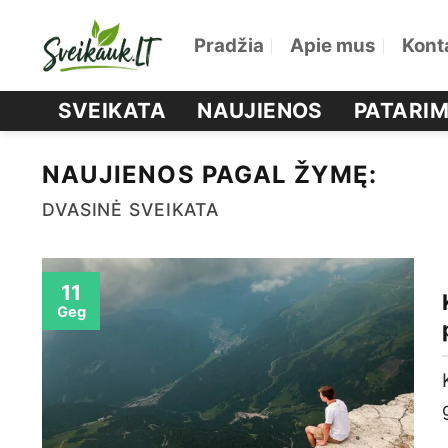
Skip
Pradžia
Apie mus
Kont
to
content
SVEIKATA
NAUJIENOS
PATARIM
NAUJIENOS PAGAL ŽYMĘ:
DVASINĖ SVEIKATA
11
Geg