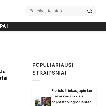
PAI
POPULIARIAUSI
slu
STRAIPSNIAI
atai
Floristų triukas, apie kurį
mažai kas žino: šis
.
paprastas ingredientas