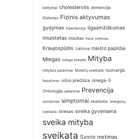
cholesterolis
demencija
baltymai
Fizinis aktyvumas
Diabetas
gydymas
ilgaamžiškumas
hipertenzija
imunitetas
insultas
Kava
kofeinas
Kraujospūdis
maisto papildai
Lietuva
Mityba
Miegas
miego kokybė
nuovargis
Moterų sveikata
mitybos patarimai
omega-3
odos priežiūra
Nutukimas
Prevencija
Onkologija
patarimai
simptomai
skaidulos
senėjimas
smegenų
sveika gyvensena
stresas
sveikata
sveika mityba
sveikata
Svorio metimas