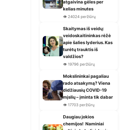
atgaivina gėles per
kelias minutes
👁️ 24024 peržiūrų
Skaitymas iš veidų:
veidoskaitininkas rėžė
apie šalies lyderius. Kas
turėtų trauktis iš
valdžios?
👁️ 19796 peržiūrų
Mokslininkai pagaliau
rado atsakymą? Viena
didžiausių COVID-19
mįslių – įminta tik dabar
👁️ 17703 peržiūrų
Daugiau jokios
chemijos! Naminiai