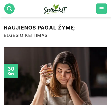
Skip
to
content
NAUJIENOS PAGAL ŽYMĘ:
ELGESIO KEITIMAS
30
Kov