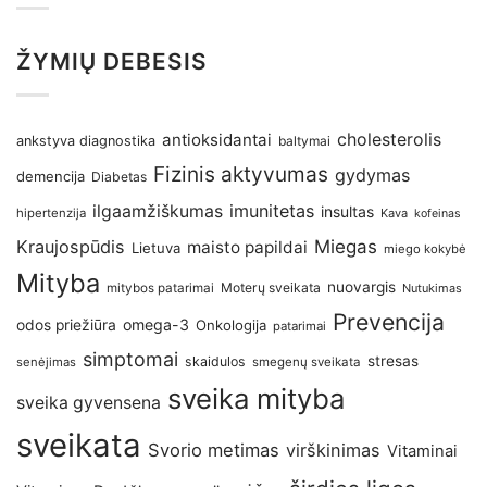
ŽYMIŲ DEBESIS
antioksidantai
cholesterolis
ankstyva diagnostika
baltymai
Fizinis aktyvumas
gydymas
demencija
Diabetas
imunitetas
ilgaamžiškumas
insultas
hipertenzija
Kava
kofeinas
Kraujospūdis
Miegas
maisto papildai
Lietuva
miego kokybė
Mityba
nuovargis
Moterų sveikata
mitybos patarimai
Nutukimas
Prevencija
omega-3
odos priežiūra
Onkologija
patarimai
simptomai
stresas
skaidulos
senėjimas
smegenų sveikata
sveika mityba
sveika gyvensena
sveikata
Svorio metimas
virškinimas
Vitaminai