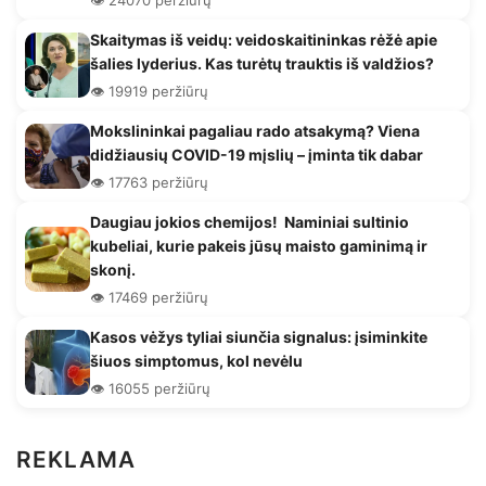
Skaitymas iš veidų: veidoskaitininkas rėžė apie
šalies lyderius. Kas turėtų trauktis iš valdžios?
👁️ 19919 peržiūrų
Mokslininkai pagaliau rado atsakymą? Viena
didžiausių COVID-19 mįslių – įminta tik dabar
👁️ 17763 peržiūrų
Daugiau jokios chemijos! Naminiai sultinio
kubeliai, kurie pakeis jūsų maisto gaminimą ir
skonį.
👁️ 17469 peržiūrų
Kasos vėžys tyliai siunčia signalus: įsiminkite
šiuos simptomus, kol nevėlu
👁️ 16055 peržiūrų
REKLAMA