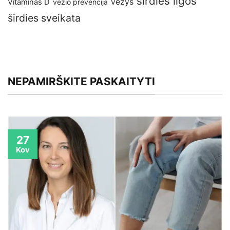
širdies ligos
vėžys
Vitaminas D
vėžio prevencija
širdies sveikata
NEPAMIRŠKITE PASKAITYTI
27
Kov