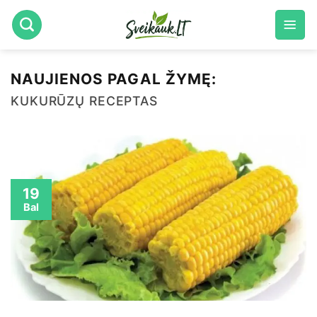
Skip
to
content
NAUJIENOS PAGAL ŽYMĘ:
KUKURŪZŲ RECEPTAS
19
Bal