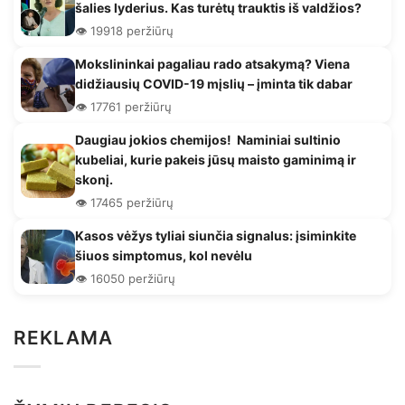
šalies lyderius. Kas turėtų trauktis iš valdžios?
👁️ 19918 peržiūrų
Mokslininkai pagaliau rado atsakymą? Viena
didžiausių COVID-19 mįslių – įminta tik dabar
👁️ 17761 peržiūrų
Daugiau jokios chemijos! Naminiai sultinio
kubeliai, kurie pakeis jūsų maisto gaminimą ir
skonį.
👁️ 17465 peržiūrų
Kasos vėžys tyliai siunčia signalus: įsiminkite
šiuos simptomus, kol nevėlu
👁️ 16050 peržiūrų
REKLAMA