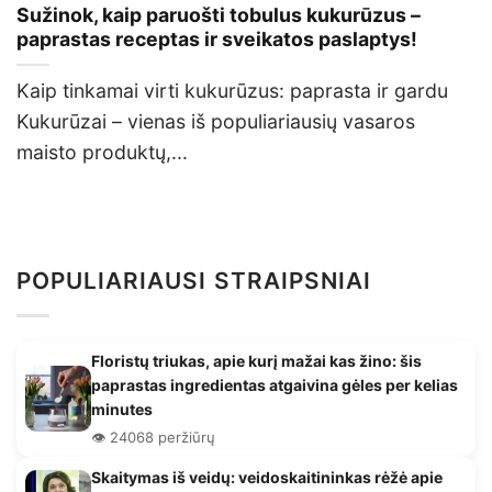
Sužinok, kaip paruošti tobulus kukurūzus –
paprastas receptas ir sveikatos paslaptys!
Kaip tinkamai virti kukurūzus: paprasta ir gardu
Kukurūzai – vienas iš populiariausių vasaros
maisto produktų,...
POPULIARIAUSI STRAIPSNIAI
Floristų triukas, apie kurį mažai kas žino: šis
paprastas ingredientas atgaivina gėles per kelias
minutes
👁️ 24068 peržiūrų
Skaitymas iš veidų: veidoskaitininkas rėžė apie