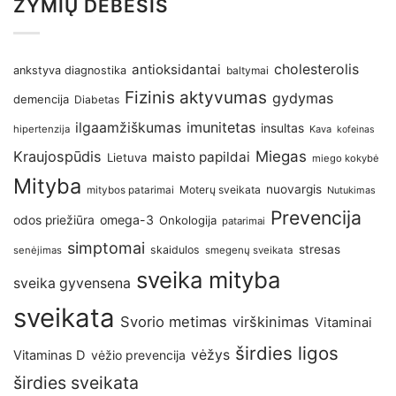
ŽYMIŲ DEBESIS
antioksidantai
cholesterolis
ankstyva diagnostika
baltymai
Fizinis aktyvumas
gydymas
demencija
Diabetas
imunitetas
ilgaamžiškumas
insultas
hipertenzija
Kava
kofeinas
Kraujospūdis
Miegas
maisto papildai
Lietuva
miego kokybė
Mityba
nuovargis
Moterų sveikata
mitybos patarimai
Nutukimas
Prevencija
omega-3
odos priežiūra
Onkologija
patarimai
simptomai
stresas
skaidulos
senėjimas
smegenų sveikata
sveika mityba
sveika gyvensena
sveikata
Svorio metimas
virškinimas
Vitaminai
širdies ligos
vėžys
Vitaminas D
vėžio prevencija
širdies sveikata