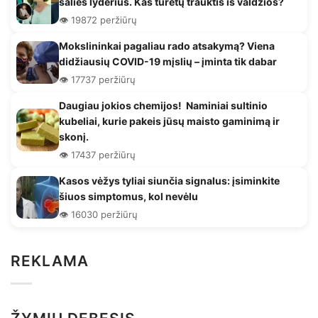
šalies lyderius. Kas turėtų trauktis iš valdžios?
👁️ 19872 peržiūrų
Mokslininkai pagaliau rado atsakymą? Viena
didžiausių COVID-19 mįslių – įminta tik dabar
👁️ 17737 peržiūrų
Daugiau jokios chemijos! Naminiai sultinio
kubeliai, kurie pakeis jūsų maisto gaminimą ir
skonį.
👁️ 17437 peržiūrų
Kasos vėžys tyliai siunčia signalus: įsiminkite
šiuos simptomus, kol nevėlu
👁️ 16030 peržiūrų
REKLAMA