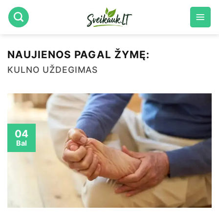
Skip
to
content
NAUJIENOS PAGAL ŽYMĘ:
KULNO UŽDEGIMAS
04
Bal