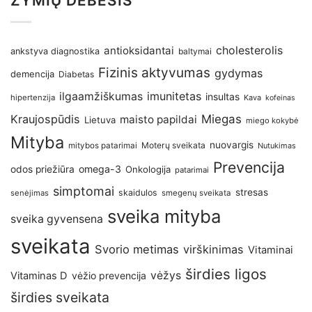
ŽYMIŲ DEBESIS
antioksidantai
cholesterolis
ankstyva diagnostika
baltymai
Fizinis aktyvumas
gydymas
demencija
Diabetas
imunitetas
ilgaamžiškumas
insultas
hipertenzija
Kava
kofeinas
Kraujospūdis
Miegas
maisto papildai
Lietuva
miego kokybė
Mityba
nuovargis
Moterų sveikata
mitybos patarimai
Nutukimas
Prevencija
omega-3
odos priežiūra
Onkologija
patarimai
simptomai
stresas
skaidulos
senėjimas
smegenų sveikata
sveika mityba
sveika gyvensena
sveikata
Svorio metimas
virškinimas
Vitaminai
širdies ligos
vėžys
Vitaminas D
vėžio prevencija
širdies sveikata