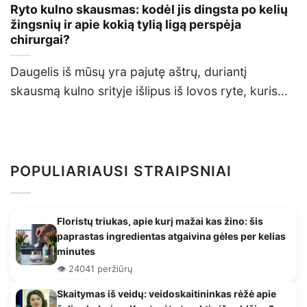
Ryto kulno skausmas: kodėl jis dingsta po kelių
žingsnių ir apie kokią tylią ligą perspėja
chirurgai?
Daugelis iš mūsų yra pajutę aštrų, duriantį
skausmą kulno srityje išlipus iš lovos ryte, kuris...
POPULIARIAUSI STRAIPSNIAI
Floristų triukas, apie kurį mažai kas žino: šis
paprastas ingredientas atgaivina gėles per kelias
minutes
👁️ 24041 peržiūrų
Skaitymas iš veidų: veidoskaitininkas rėžė apie