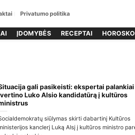
aktai
Privatumo politika
AI
ĮDOMYBĖS
RECEPTAI
HOROSKO
Situacija gali pasikeisti: ekspertai palankiai
įvertino Luko Alsio kandidatūrą į kultūros
ministrus
Socialdemokratų siūlymas skirti dabartinį Kultūros
ministerijos kanclerį Luką Alsį į kultūros ministro pa