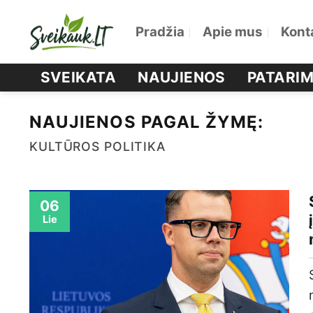
Skip
Pradžia
Apie mus
Kont
to
content
SVEIKATA
NAUJIENOS
PATARIM
NAUJIENOS PAGAL ŽYMĘ:
KULTŪROS POLITIKA
06
Lie