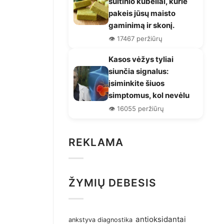
sultinio kubeliai, kurie
pakeis jūsų maisto
gaminimą ir skonį.
👁️ 17467 peržiūrų
Kasos vėžys tyliai
siunčia signalus:
įsiminkite šiuos
simptomus, kol nevėlu
👁️ 16055 peržiūrų
REKLAMA
ŽYMIŲ DEBESIS
antioksidantai
ankstyva diagnostika