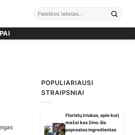
PAI
POPULIARIAUSI
STRAIPSNIAI
Floristų triukas, apie kurį
mažai kas žino: šis
reigas
paprastas ingredientas