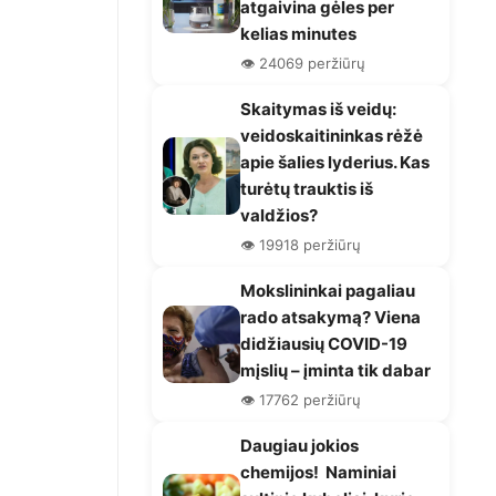
atgaivina gėles per
kelias minutes
👁️ 24069 peržiūrų
Skaitymas iš veidų:
veidoskaitininkas rėžė
apie šalies lyderius. Kas
turėtų trauktis iš
valdžios?
👁️ 19918 peržiūrų
Mokslininkai pagaliau
rado atsakymą? Viena
didžiausių COVID-19
mįslių – įminta tik dabar
👁️ 17762 peržiūrų
Daugiau jokios
chemijos! Naminiai