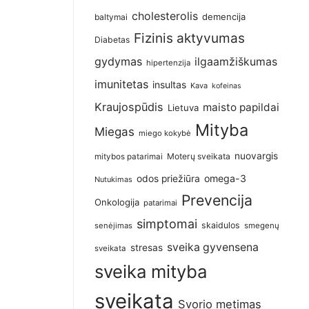
cholesterolis
demencija
baltymai
Fizinis aktyvumas
Diabetas
gydymas
ilgaamžiškumas
hipertenzija
imunitetas
insultas
Kava
kofeinas
Kraujospūdis
maisto papildai
Lietuva
Mityba
Miegas
miego kokybė
nuovargis
Moterų sveikata
mitybos patarimai
omega-3
odos priežiūra
Nutukimas
Prevencija
Onkologija
patarimai
simptomai
skaidulos
senėjimas
smegenų
sveika gyvensena
stresas
sveikata
sveika mityba
sveikata
Svorio metimas