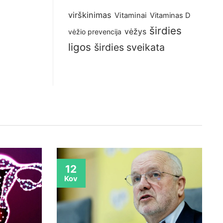
virškinimas
Vitaminai
Vitaminas D
širdies
vėžys
vėžio prevencija
ligos
širdies sveikata
12
Kov