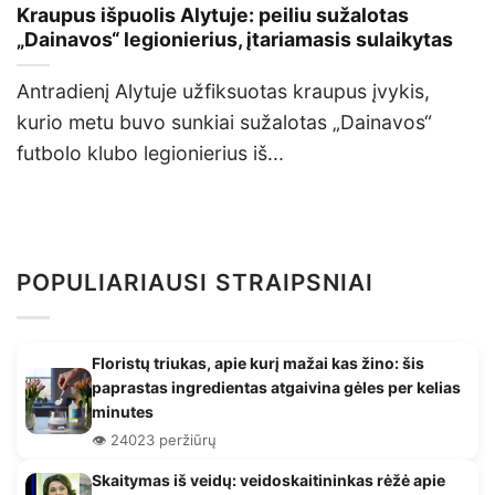
Kraupus išpuolis Alytuje: peiliu sužalotas
„Dainavos“ legionierius, įtariamasis sulaikytas
Antradienį Alytuje užfiksuotas kraupus įvykis,
kurio metu buvo sunkiai sužalotas „Dainavos“
futbolo klubo legionierius iš...
POPULIARIAUSI STRAIPSNIAI
Floristų triukas, apie kurį mažai kas žino: šis
paprastas ingredientas atgaivina gėles per kelias
minutes
👁️ 24023 peržiūrų
Skaitymas iš veidų: veidoskaitininkas rėžė apie