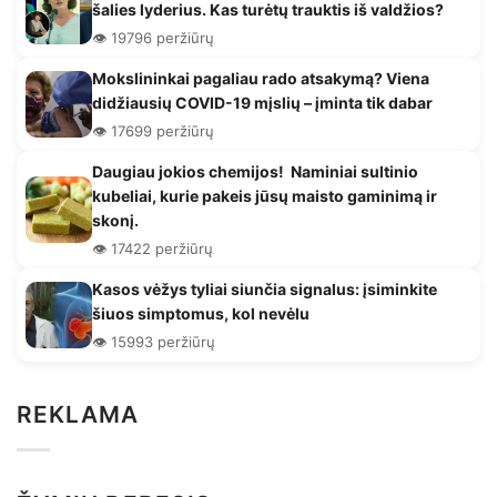
šalies lyderius. Kas turėtų trauktis iš valdžios?
👁️ 19796 peržiūrų
Mokslininkai pagaliau rado atsakymą? Viena
didžiausių COVID-19 mįslių – įminta tik dabar
👁️ 17699 peržiūrų
Daugiau jokios chemijos! Naminiai sultinio
kubeliai, kurie pakeis jūsų maisto gaminimą ir
skonį.
👁️ 17422 peržiūrų
Kasos vėžys tyliai siunčia signalus: įsiminkite
šiuos simptomus, kol nevėlu
👁️ 15993 peržiūrų
REKLAMA