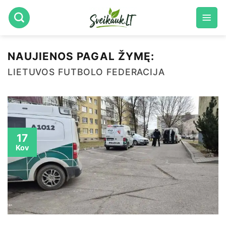
Skip
to
content
NAUJIENOS PAGAL ŽYMĘ:
LIETUVOS FUTBOLO FEDERACIJA
17
Kov