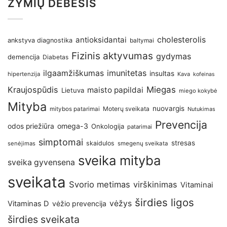
ŽYMIŲ DEBESIS
antioksidantai
cholesterolis
ankstyva diagnostika
baltymai
Fizinis aktyvumas
gydymas
demencija
Diabetas
imunitetas
ilgaamžiškumas
insultas
hipertenzija
Kava
kofeinas
Kraujospūdis
Miegas
maisto papildai
Lietuva
miego kokybė
Mityba
nuovargis
Moterų sveikata
mitybos patarimai
Nutukimas
Prevencija
omega-3
odos priežiūra
Onkologija
patarimai
simptomai
stresas
skaidulos
senėjimas
smegenų sveikata
sveika mityba
sveika gyvensena
sveikata
Svorio metimas
virškinimas
Vitaminai
širdies ligos
vėžys
Vitaminas D
vėžio prevencija
širdies sveikata