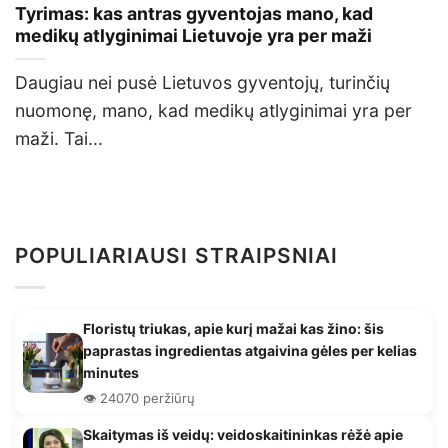
Tyrimas: kas antras gyventojas mano, kad
medikų atlyginimai Lietuvoje yra per maži
Daugiau nei pusė Lietuvos gyventojų, turinčių
nuomonę, mano, kad medikų atlyginimai yra per
maži. Tai...
POPULIARIAUSI STRAIPSNIAI
Floristų triukas, apie kurį mažai kas žino: šis
paprastas ingredientas atgaivina gėles per kelias
minutes
👁️ 24070 peržiūrų
Skaitymas iš veidų: veidoskaitininkas rėžė apie