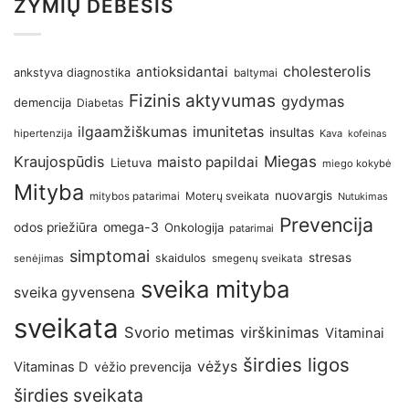
ŽYMIŲ DEBESIS
antioksidantai
cholesterolis
ankstyva diagnostika
baltymai
Fizinis aktyvumas
gydymas
demencija
Diabetas
imunitetas
ilgaamžiškumas
insultas
hipertenzija
Kava
kofeinas
Kraujospūdis
Miegas
maisto papildai
Lietuva
miego kokybė
Mityba
nuovargis
Moterų sveikata
mitybos patarimai
Nutukimas
Prevencija
omega-3
odos priežiūra
Onkologija
patarimai
simptomai
stresas
skaidulos
senėjimas
smegenų sveikata
sveika mityba
sveika gyvensena
sveikata
Svorio metimas
virškinimas
Vitaminai
širdies ligos
vėžys
Vitaminas D
vėžio prevencija
širdies sveikata