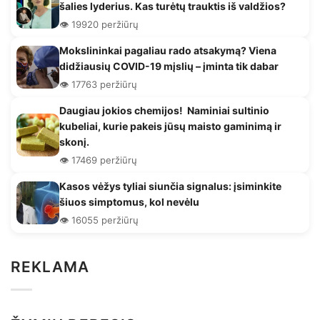
šalies lyderius. Kas turėtų trauktis iš valdžios?
👁️ 19920 peržiūrų
Mokslininkai pagaliau rado atsakymą? Viena
didžiausių COVID-19 mįslių – įminta tik dabar
👁️ 17763 peržiūrų
Daugiau jokios chemijos! Naminiai sultinio
kubeliai, kurie pakeis jūsų maisto gaminimą ir
skonį.
👁️ 17469 peržiūrų
Kasos vėžys tyliai siunčia signalus: įsiminkite
šiuos simptomus, kol nevėlu
👁️ 16055 peržiūrų
REKLAMA