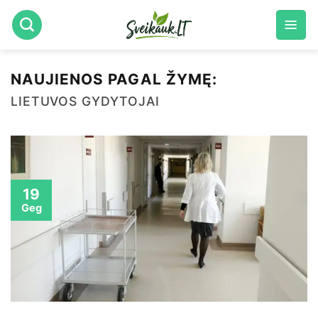
Skip
to
content
NAUJIENOS PAGAL ŽYMĘ:
LIETUVOS GYDYTOJAI
19
Geg