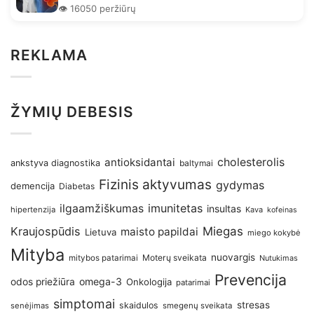
👁️ 16050 peržiūrų
REKLAMA
ŽYMIŲ DEBESIS
antioksidantai
cholesterolis
ankstyva diagnostika
baltymai
Fizinis aktyvumas
gydymas
demencija
Diabetas
imunitetas
ilgaamžiškumas
insultas
hipertenzija
Kava
kofeinas
Kraujospūdis
Miegas
maisto papildai
Lietuva
miego kokybė
Mityba
nuovargis
Moterų sveikata
mitybos patarimai
Nutukimas
Prevencija
omega-3
odos priežiūra
Onkologija
patarimai
simptomai
stresas
skaidulos
senėjimas
smegenų sveikata