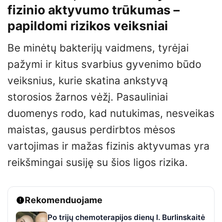
fizinio aktyvumo trūkumas –
papildomi rizikos veiksniai
Be minėtų bakterijų vaidmens, tyrėjai
pažymi ir kitus svarbius gyvenimo būdo
veiksnius, kurie skatina ankstyvą
storosios žarnos vėžį. Pasauliniai
duomenys rodo, kad nutukimas, nesveikas
maistas, gausus perdirbtos mėsos
vartojimas ir mažas fizinis aktyvumas yra
reikšmingai susiję su šios ligos rizika.
Rekomenduojame
Po trijų chemoterapijos dienų I. Burlinskaitė