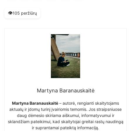
👁️
105 peržiūrų
Martyna Baranauskaitė
Martyna Baranauskaitė
– autorė, rengianti skaitytojams
aktualų ir įdomų turinį įvairiomis temomis. Jos straipsniuose
daug dėmesio skiriama aiškumui, informatyvumui ir
sklandžiam pateikimui, kad skaitytojai greitai rastų naudingą
ir suprantamai pateiktą informaciją.