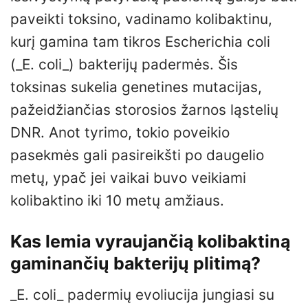
paveikti toksino, vadinamo kolibaktinu,
kurį gamina tam tikros Escherichia coli
(_E. coli_) bakterijų padermės. Šis
toksinas sukelia genetines mutacijas,
pažeidžiančias storosios žarnos ląstelių
DNR. Anot tyrimo, tokio poveikio
pasekmės gali pasireikšti po daugelio
metų, ypač jei vaikai buvo veikiami
kolibaktino iki 10 metų amžiaus.
Kas lemia vyraujančią kolibaktiną
gaminančių bakterijų plitimą?
_E. coli_ padermių evoliucija jungiasi su