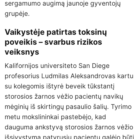
sergamumo augimą jaunoje gyventojų
grupėje.
Vaikystėje patirtas toksinų
poveikis – svarbus rizikos
veiksnys
Kalifornijos universiteto San Diege
profesorius Ludmilas Aleksandrovas kartu
su kolegomis ištyrė beveik tūkstantį
storosios žarnos vėžio pacientų navikų
mėginių iš skirtingų pasaulio šalių. Tyrimo
metu mokslininkai pastebėjo, kad
dauguma ankstyvą storosios žarnos vėžio
išsivystymą patyrusių pacientų galėjo būti