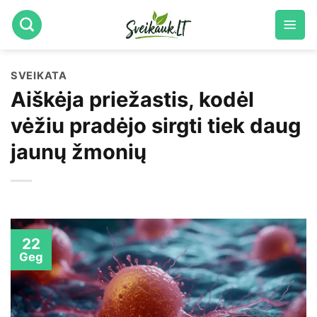
Skip
to
content
SVEIKATA
Aiškėja priežastis, kodėl
vėžiu pradėjo sirgti tiek daug
jaunų žmonių
22
Geg