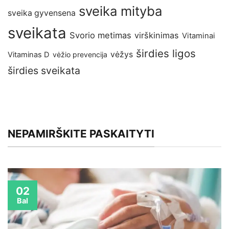
sveika mityba
sveika gyvensena
sveikata
Svorio metimas
virškinimas
Vitaminai
širdies ligos
vėžys
Vitaminas D
vėžio prevencija
širdies sveikata
NEPAMIRŠKITE PASKAITYTI
02
Bal