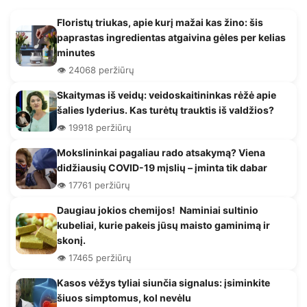
Floristų triukas, apie kurį mažai kas žino: šis
paprastas ingredientas atgaivina gėles per kelias
minutes
👁️ 24068 peržiūrų
Skaitymas iš veidų: veidoskaitininkas rėžė apie
šalies lyderius. Kas turėtų trauktis iš valdžios?
👁️ 19918 peržiūrų
Mokslininkai pagaliau rado atsakymą? Viena
didžiausių COVID-19 mįslių – įminta tik dabar
👁️ 17761 peržiūrų
Daugiau jokios chemijos! Naminiai sultinio
kubeliai, kurie pakeis jūsų maisto gaminimą ir
skonį.
👁️ 17465 peržiūrų
Kasos vėžys tyliai siunčia signalus: įsiminkite
šiuos simptomus, kol nevėlu