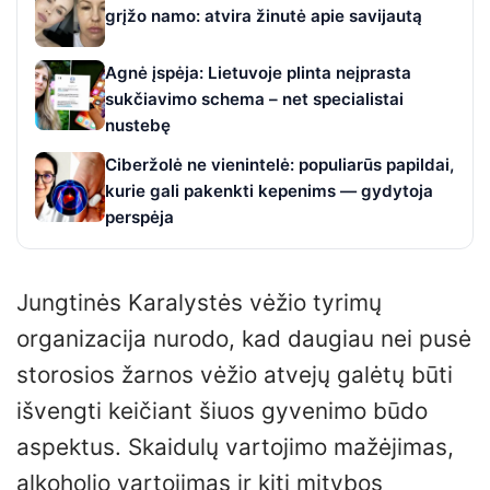
grįžo namo: atvira žinutė apie savijautą
Agnė įspėja: Lietuvoje plinta neįprasta
sukčiavimo schema – net specialistai
nustebę
Ciberžolė ne vienintelė: populiarūs papildai,
kurie gali pakenkti kepenims — gydytoja
perspėja
Jungtinės Karalystės vėžio tyrimų
organizacija nurodo, kad daugiau nei pusė
storosios žarnos vėžio atvejų galėtų būti
išvengti keičiant šiuos gyvenimo būdo
aspektus. Skaidulų vartojimo mažėjimas,
alkoholio vartojimas ir kiti mitybos