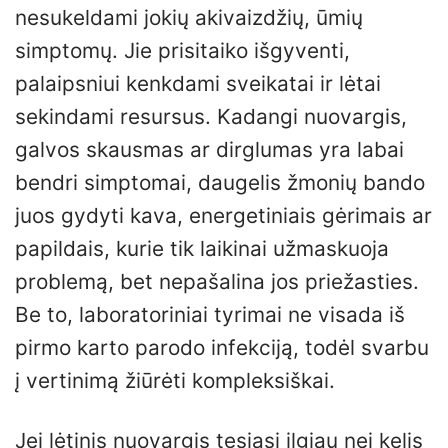
nesukeldami jokių akivaizdžių, ūmių
simptomų. Jie prisitaiko išgyventi,
palaipsniui kenkdami sveikatai ir lėtai
sekindami resursus. Kadangi nuovargis,
galvos skausmas ar dirglumas yra labai
bendri simptomai, daugelis žmonių bando
juos gydyti kava, energetiniais gėrimais ar
papildais, kurie tik laikinai užmaskuoja
problemą, bet nepašalina jos priežasties.
Be to, laboratoriniai tyrimai ne visada iš
pirmo karto parodo infekciją, todėl svarbu
į vertinimą žiūrėti kompleksiškai.
Jei lėtinis nuovargis tęsiasi ilgiau nei kelis