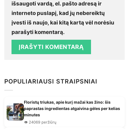
išsaugoti vardą, el. pašto adresą ir
interneto puslapį, kad jų nebereiktų
įvesti iš naujo, kai kitą kartą vėl norėsiu
parašyti komentarą.
POPULIARIAUSI STRAIPSNIAI
Floristų triukas, apie kurį mažai kas žino: šis
paprastas ingredientas atgaivina gėles per kelias
minutes
👁️ 24069 peržiūrų