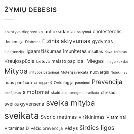
ŽYMIŲ DEBESIS
antioksidantai
cholesterolis
ankstyva diagnostika
baltymai
Fizinis aktyvumas
gydymas
demencija
Diabetas
imunitetas
ilgaamžiškumas
insultas
hipertenzija
Kava
kofeinas
Kraujospūdis
Miegas
maisto papildai
Lietuva
miego kokybė
Mityba
nuovargis
Moterų sveikata
mitybos patarimai
Nutukimas
Prevencija
omega-3
odos priežiūra
Onkologija
patarimai
simptomai
stresas
skaidulos
senėjimas
smegenų sveikata
sveika mityba
sveika gyvensena
sveikata
Svorio metimas
virškinimas
Vitaminai
širdies ligos
vėžys
Vitaminas D
vėžio prevencija