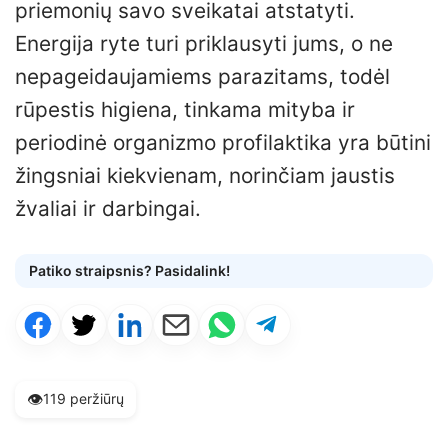
priemonių savo sveikatai atstatyti.
Energija ryte turi priklausyti jums, o ne
nepageidaujamiems parazitams, todėl
rūpestis higiena, tinkama mityba ir
periodinė organizmo profilaktika yra būtini
žingsniai kiekvienam, norinčiam jaustis
žvaliai ir darbingai.
Patiko straipsnis? Pasidalink!
👁️
119 peržiūrų