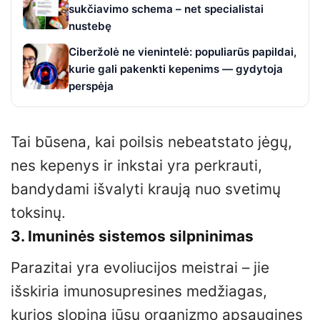
sukčiavimo schema – net specialistai
nustebę
Ciberžolė ne vienintelė: populiarūs papildai,
kurie gali pakenkti kepenims — gydytoja
perspėja
Tai būsena, kai poilsis nebeatstato jėgų,
nes kepenys ir inkstai yra perkrauti,
bandydami išvalyti kraują nuo svetimų
toksinų.
3. Imuninės sistemos silpninimas
Parazitai yra evoliucijos meistrai – jie
išskiria imunosupresines medžiagas,
kurios slopina jūsų organizmo apsaugines