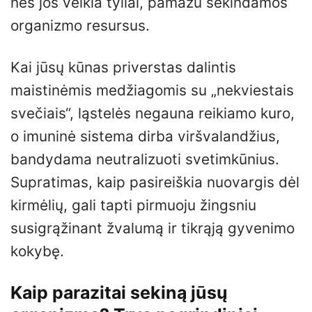
nes jos veikia tyliai, pamažu sekindamos
organizmo resursus.
Kai jūsų kūnas priverstas dalintis
maistinėmis medžiagomis su „nekviestais
svečiais“, ląstelės negauna reikiamo kuro,
o imuninė sistema dirba viršvalandžius,
bandydama neutralizuoti svetimkūnius.
Supratimas, kaip pasireiškia nuovargis dėl
kirmėlių, gali tapti pirmuoju žingsniu
susigrąžinant žvalumą ir tikrąją gyvenimo
kokybę.
Kaip parazitai sekiną jūsų