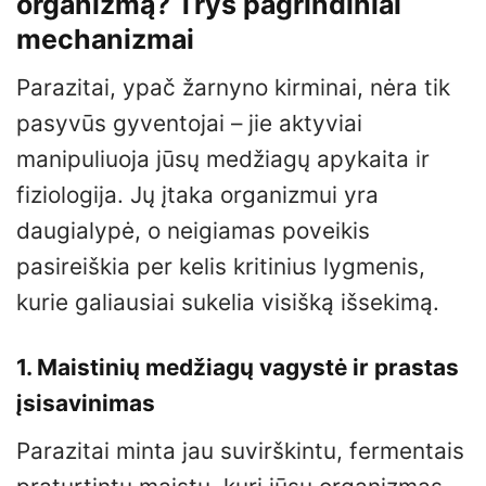
organizmą? Trys pagrindiniai
mechanizmai
Parazitai, ypač žarnyno kirminai, nėra tik
pasyvūs gyventojai – jie aktyviai
manipuliuoja jūsų medžiagų apykaita ir
fiziologija. Jų įtaka organizmui yra
daugialypė, o neigiamas poveikis
pasireiškia per kelis kritinius lygmenis,
kurie galiausiai sukelia visišką išsekimą.
1. Maistinių medžiagų vagystė ir prastas
įsisavinimas
Parazitai minta jau suvirškintu, fermentais