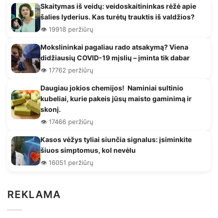
Skaitymas iš veidų: veidoskaitininkas rėžė apie
šalies lyderius. Kas turėtų trauktis iš valdžios?
👁️ 19918 peržiūrų
Mokslininkai pagaliau rado atsakymą? Viena
didžiausių COVID-19 mįslių – įminta tik dabar
👁️ 17762 peržiūrų
Daugiau jokios chemijos! Naminiai sultinio
kubeliai, kurie pakeis jūsų maisto gaminimą ir
skonį.
👁️ 17466 peržiūrų
Kasos vėžys tyliai siunčia signalus: įsiminkite
šiuos simptomus, kol nevėlu
👁️ 16051 peržiūrų
REKLAMA