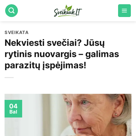
Skip
to
content
SVEIKATA
Nekviesti svečiai? Jūsų
rytinis nuovargis – galimas
parazitų įspėjimas!
04
Bal