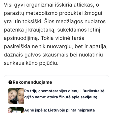
Visi gyvi organizmai išskiria atliekas, o
parazitų metabolizmo produktai žmogui
yra itin toksiški. Šios medžiagos nuolatos
patenka į kraujotaką, sukeldamos lėtinį
apsinuodijimą. Tokia vidinė tarša
pasireiškia ne tik nuovargiu, bet ir apatija,
dažnais galvos skausmais bei nuolatiniu
sunkaus kūno pojūčiu.
Rekomenduojame
Po trijų chemoterapijos dienų I. Burlinskaitė
grįžo namo: atvira žinutė apie savijautą
Agnė įspėja: Lietuvoje plinta neįprasta