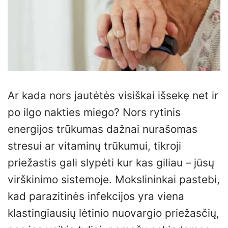
Ar kada nors jautėtės visiškai išsekę net ir
po ilgo nakties miego? Nors rytinis
energijos trūkumas dažnai nurašomas
stresui ar vitaminų trūkumui, tikroji
priežastis gali slypėti kur kas giliau – jūsų
virškinimo sistemoje. Mokslininkai pastebi,
kad parazitinės infekcijos yra viena
klastingiausių lėtinio nuovargio priežasčių,