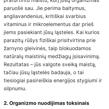
praturtintu maistu, kurį jūsų organizmas
paruošė sau. Jie perima baltymus,
angliavandenius, kritiškai svarbius
vitaminus ir mikroelementus dar prieš
jiems pasiekiant jūsų ląsteles. Kai kurios
parazitų rūšys fiziškai prisitvirtina prie
žarnyno gleivinės, taip blokuodamos
natūralų maistinių medžiagų įsisavinimą.
Rezultatas – jūs valgote sveiką maistą,
tačiau jūsų ląstelės badauja, o tai
tiesiogiai pasireiškia energijos stygiumi ir
silpnumu.
2. Organizmo nuodijimas toksinais