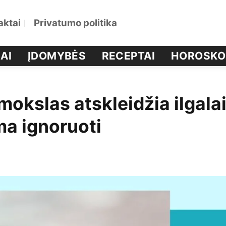
aktai
Privatumo politika
AI
ĮDOMYBĖS
RECEPTAI
HOROSKO
mokslas atskleidžia ilgala
ma ignoruoti