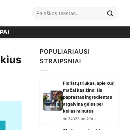
PAI
POPULIARIAUSI
ikius
STRAIPSNIAI
Floristų triukas, apie kurį
mažai kas žino: šis
paprastas ingredientas
atgaivina gėles per
kelias minutes
👁️ 24023 peržiūrų