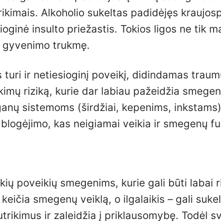
ikimais. Alkoholio sukeltas padidėjęs kraujosp
oginė insulto priežastis. Tokios ligos ne tik m
a gyvenimo trukmę.
turi ir netiesioginį poveikį, didindamas traum
kimų riziką, kurie dar labiau pažeidžia smegen
rganų sistemoms (širdžiai, kepenims, inkstams
blogėjimo, kas neigiamai veikia ir smegenų fu
aikių poveikių smegenims, kurie gali būti labai ri
eičia smegenų veiklą, o ilgalaikis – gali sukel
utrikimus ir zaleidžia į priklausomybę. Todėl s