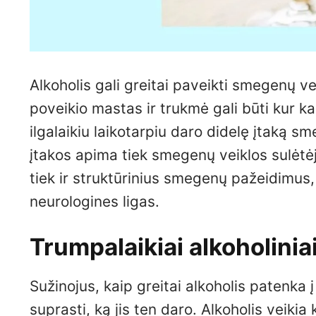
Alkoholis gali greitai paveikti smegenų ve
poveikio mastas ir trukmė gali būti kur ka
ilgalaikiu laikotarpiu daro didelę įtaką s
įtakos apima tiek smegenų veiklos sulėtėj
tiek ir struktūrinius smegenų pažeidimus, 
neurologines ligas.
Trumpalaikiai alkoholini
Sužinojus, kaip greitai alkoholis patenka
suprasti, ką jis ten daro. Alkoholis veiki