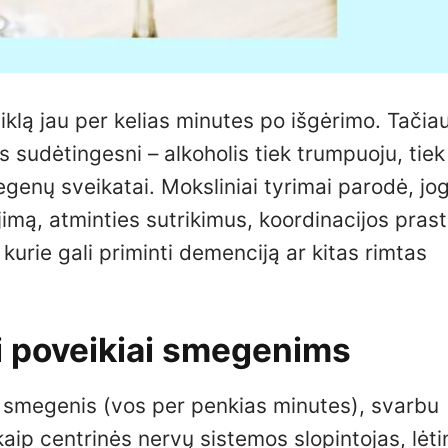
iklą jau per kelias minutes po išgėrimo. Tačiau
s sudėtingesni – alkoholis tiek trumpuoju, tiek
megenų sveikatai. Moksliniai tyrimai parodė, jog
imą, atminties sutrikimus, koordinacijos prast
kurie gali priminti demenciją ar kitas rimtas
ai poveikiai smegenims
 į smegenis (vos per penkias minutes), svarbu
a kaip centrinės nervų sistemos slopintojas, lė