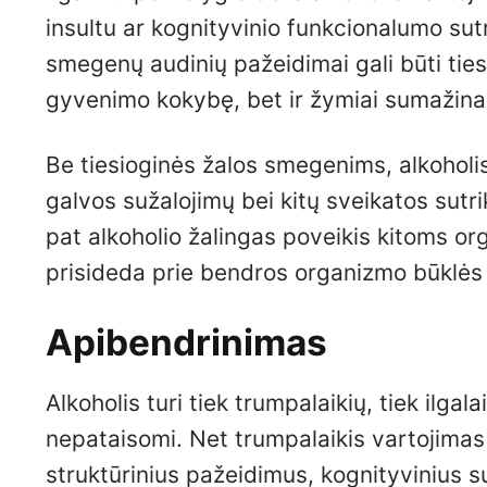
insultu ar kognityvinio funkcionalumo sutr
smegenų audinių pažeidimai gali būti tiesi
gyvenimo kokybę, bet ir žymiai sumažin
Be tiesioginės žalos smegenims, alkoholis 
galvos sužalojimų bei kitų sveikatos sutri
pat alkoholio žalingas poveikis kitoms o
prisideda prie bendros organizmo būklės 
Apibendrinimas
Alkoholis turi tiek trumpalaikių, tiek ilgal
nepataisomi. Net trumpalaikis vartojimas k
struktūrinius pažeidimus, kognityvinius s