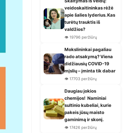
Skaitymas iš veidų:
veidoskaitininkas rėžė
apie šalies lyderius. Kas
turėtų trauktis iš
valdžios?
👁️ 19796 peržiūrų
Mokslininkai pagaliau
rado atsakymą? Viena
didžiausių COVID-19
mįslių – įminta tik dabar
👁️ 17703 peržiūrų
Daugiau jokios
chemijos! Naminiai
sultinio kubeliai, kurie
pakeis jūsų maisto
gaminimą ir skonį.
👁️ 17426 peržiūrų