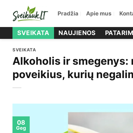
Skip
Pradžia
Apie mus
Kont
to
content
SVEIKATA
NAUJIENOS
PATARIM
SVEIKATA
Alkoholis ir smegenys: 
poveikius, kurių negali
08
Geg