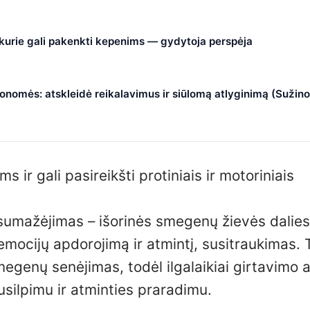
, kurie gali pakenkti kepenims — gydytoja perspėja
nomės: atskleidė reikalavimus ir siūlomą atlyginimą (Sužino
 ir gali pasireikšti protiniais ir motoriniais
umažėjimas – išorinės smegenų žievės dalies,
mocijų apdorojimą ir atmintį, susitraukimas. 
megenų senėjimas, todėl ilgalaikiai girtavimo a
usilpimu ir atminties praradimu.