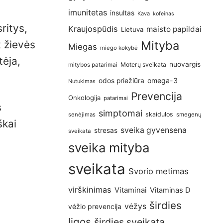
imunitetas
insultas
Kava
kofeinas
ritys,
Kraujospūdis
maisto papildai
Lietuva
t žievės
Mityba
Miegas
miego kokybė
tėja,
nuovargis
Moterų sveikata
mitybos patarimai
omega-3
odos priežiūra
Nutukimas
Prevencija
Onkologija
patarimai
s
simptomai
skaidulos
senėjimas
smegenų
škai
sveika gyvensena
stresas
sveikata
sveika mityba
sveikata
Svorio metimas
virškinimas
Vitaminai
Vitaminas D
širdies
vėžys
vėžio prevencija
ligos
širdies sveikata