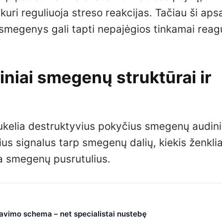
uri reguliuoja streso reakcijas. Tačiau ši ap
 smegenys gali tapti nepajėgios tinkamai reagu
riniai smegenų struktūrai ir
 sukelia destruktyvius pokyčius smegenų audin
us signalus tarp smegenų dalių, kiekis ženklia
ia smegenų pusrutulius.
čiavimo schema – net specialistai nustebę