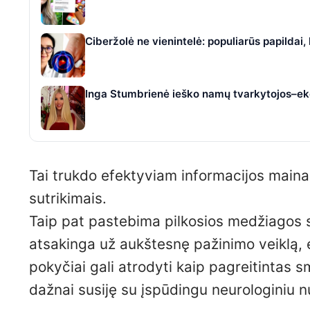
Ciberžolė ne vienintelė: populiarūs papildai
Inga Stumbrienė ieško namų tvarkytojos–eko
Tai trukdo efektyviam informacijos mainams
sutrikimais.
Taip pat pastebima pilkosios medžiagos s
atsakinga už aukštesnę pažinimo veiklą, e
pokyčiai gali atrodyti kaip pagreitintas s
dažnai susiję su įspūdingu neurologiniu n