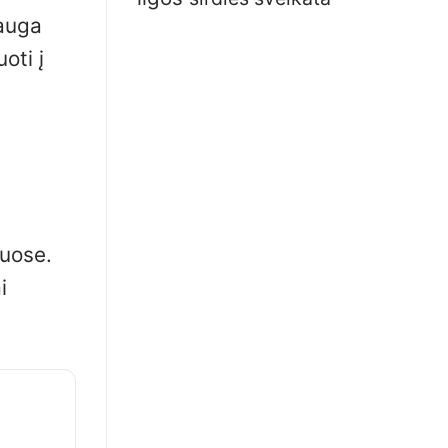
sauga
oti į
iuose.
i