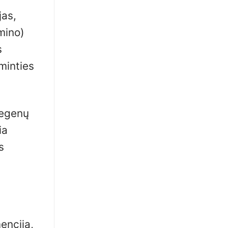
jas,
mino)
s
tminties
megenų
ia
s
mencija,