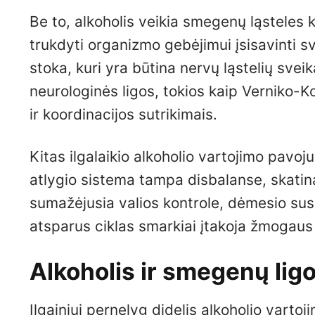
Be to, alkoholis veikia smegenų ląsteles ka
trukdyti organizmo gebėjimui įsisavinti s
stoka, kuri yra būtina nervų ląstelių sveika
neurologinės ligos, tokios kaip Verniko-Ko
ir koordinacijos sutrikimais.
Kitas ilgalaikio alkoholio vartojimo pavo
atlygio sistema tampa disbalanse, skatin
sumažėjusia valios kontrole, dėmesio susi
atsparus ciklas smarkiai įtakoja žmogaus 
Alkoholis ir smegenų lig
Ilgainiui pernelyg didelis alkoholio vartoj