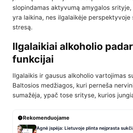
slopindamas aktyvumą amygalos srityje, k
yra laikina, nes ilgalaikėje perspektyvoje
stresą.
Ilgalaikiai alkoholio pada
funkcijai
Ilgalaikis ir gausus alkoholio vartojimas
Baltosios medžiagos, kuri perneša nervini
sumažėja, ypač tose srityse, kurios jung
Rekomenduojame
Agnė įspėja: Lietuvoje plinta neįprasta suk