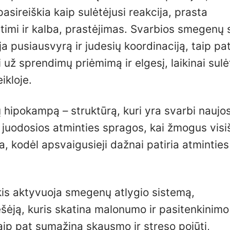
sireiškia kaip sulėtėjusi reakcija, prasta
ntimi ir kalba, prastėjimas. Svarbios smegenų s
a pusiausvyrą ir judesių koordinaciją, taip pa
i už sprendimų priėmimą ir elgesį, laikinai sulė
ikloje.
 hipokampą – struktūrą, kuri yra svarbi naujo
i juodosios atminties spragos, kai žmogus visi
a, kodėl apsvaigusieji dažnai patiria atminties
ekis aktyvuoja smegenų atlygio sistemą,
ėją, kuris skatina malonumo ir pasitenkinimo
aip pat sumažina skausmo ir streso pojūtį,