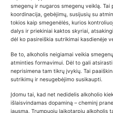
smegenų ir nugaros smegenų veiklą. Tai pa
koordinacija, gebėjimų, susijusių su atmi
tokios kaip smegenėlės, kurios kontroliuoj
dalys ir priekiniai kaktos skyriai, atsaking
dėl ko pasireiškia sutrikimai kasdienėje ve
Be to, alkoholis neigiamai veikia smegenų
atminties formavimui. Dėl to gali atsirast
neprisimena tam tikrų įvykių. Tai paaiškin
sutrikimų ir nesugebėjimo susikaupti.
Įdomu tai, kad net nedidelis alkoholio ki
išlaisvindamas dopaminą – cheminį praneš
jausmą. Trumpuoju laikotarpiu alkoholis t