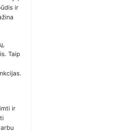
ūdis ir
ažina
ų,
is. Taip
)
nkcijas.
mti ir
ti
varbu