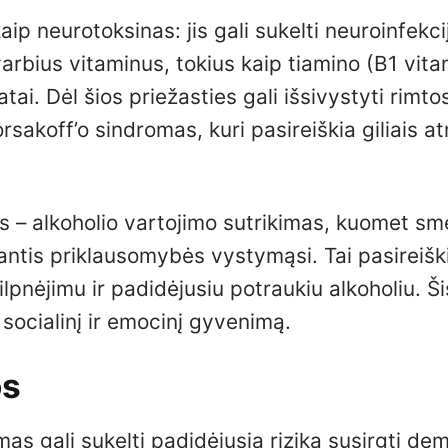
ip neurotoksinas: jis gali sukelti neuroinfekci
varbius vitaminus, tokius kaip tiamino (B1 vita
tai. Dėl šios priežasties gali išsivystyti rimto
rsakoff’o sindromas, kuri pasireiškia giliais a
jus – alkoholio vartojimo sutrikimas, kuomet s
antis priklausomybės vystymąsi. Tai pasireišk
lpnėjimu ir padidėjusiu potraukiu alkoholiu. Ši
socialinį ir emocinį gyvenimą.
os
imas gali sukelti padidėjusią riziką susirgti de