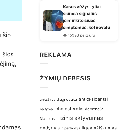
Kasos vėžys tyliai
siunčia signalus:
įsiminkite šiuos
simptomus, kol nevėlu
 šio
👁️ 15993 peržiūrų
 šios
REKLAMA
ėjimą,
ŽYMIŲ DEBESIS
antioksidantai
ankstyva diagnostika
cholesterolis
demencija
baltymai
Fizinis aktyvumas
Diabetas
tindamas
gydymas
ilgaamžiškumas
hipertenzija