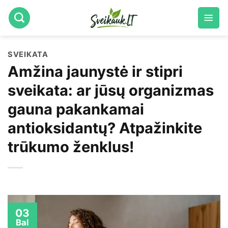
Skip
to
content
SVEIKATA
Amžina jaunystė ir stipri
sveikata: ar jūsų organizmas
gauna pakankamai
antioksidantų? Atpažinkite
trūkumo ženklus!
03
Bal