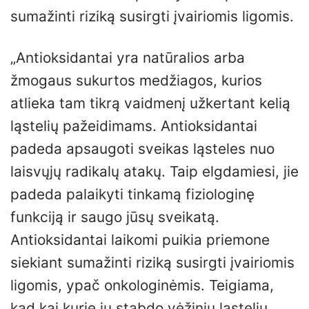
sumažinti riziką susirgti įvairiomis ligomis.
„Antioksidantai yra natūralios arba
žmogaus sukurtos medžiagos, kurios
atlieka tam tikrą vaidmenį užkertant kelią
ląstelių pažeidimams. Antioksidantai
padeda apsaugoti sveikas ląsteles nuo
laisvųjų radikalų atakų. Taip elgdamiesi, jie
padeda palaikyti tinkamą fiziologinę
funkciją ir saugo jūsų sveikatą.
Antioksidantai laikomi puikia priemone
siekiant sumažinti riziką susirgti įvairiomis
ligomis, ypač onkologinėmis. Teigiama,
kad kai kurie jų stabdo vėžinių ląstelių