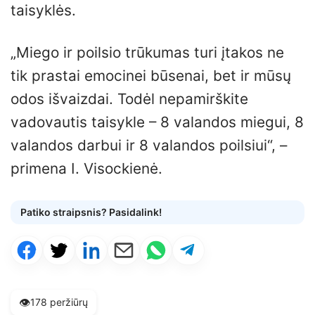
taisyklės.
„Miego ir poilsio trūkumas turi įtakos ne
tik prastai emocinei būsenai, bet ir mūsų
odos išvaizdai. Todėl nepamirškite
vadovautis taisykle – 8 valandos miegui, 8
valandos darbui ir 8 valandos poilsiui“, –
primena I. Visockienė.
Patiko straipsnis? Pasidalink!
👁️
178 peržiūrų