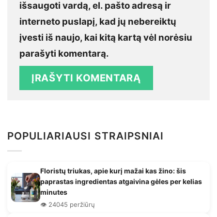
išsaugoti vardą, el. pašto adresą ir
interneto puslapį, kad jų nebereiktų
įvesti iš naujo, kai kitą kartą vėl norėsiu
parašyti komentarą.
POPULIARIAUSI STRAIPSNIAI
Floristų triukas, apie kurį mažai kas žino: šis
paprastas ingredientas atgaivina gėles per kelias
minutes
👁️ 24045 peržiūrų