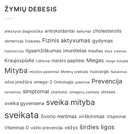
ŽYMIŲ DEBESIS
antioksidantai
cholesterolis
ankstyva diagnostika
baltymai
Fizinis aktyvumas
gydymas
demencija
Diabetas
imunitetas
ilgaamžiškumas
insultas
hipertenzija
Kava
kofeinas
Kraujospūdis
Miegas
maisto papildai
Lietuva
miego kokybė
Mityba
nuovargis
Moterų sveikata
mitybos patarimai
Nutukimas
Prevencija
omega-3
odos priežiūra
Onkologija
patarimai
simptomai
stresas
skaidulos
senėjimas
smegenų sveikata
sveika mityba
sveika gyvensena
sveikata
Svorio metimas
virškinimas
Vitaminai
širdies ligos
vėžys
Vitaminas D
vėžio prevencija