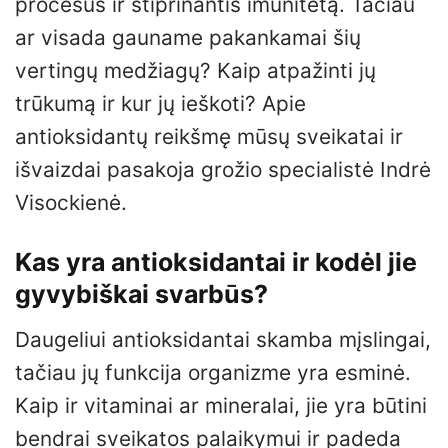
procesus ir stiprinantis imunitetą. Tačiau
ar visada gauname pakankamai šių
vertingų medžiagų? Kaip atpažinti jų
trūkumą ir kur jų ieškoti? Apie
antioksidantų reikšmę mūsų sveikatai ir
išvaizdai pasakoja grožio specialistė Indrė
Visockienė.
Kas yra antioksidantai ir kodėl jie
gyvybiškai svarbūs?
Daugeliui antioksidantai skamba mįslingai,
tačiau jų funkcija organizme yra esminė.
Kaip ir vitaminai ar mineralai, jie yra būtini
bendrai sveikatos palaikymui ir padeda