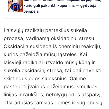
kurie gali pakenkti kepenims — gydytoja
perspėja
Laisvųjų radikalų perteklius sukelia
procesą, vadinamą oksidaciniu stresu.
Oksidacija susideda iš cheminių reakcijų,
kurios pažeidžia mūsų ląsteles. Kai
laisvieji radikalai užvaldo mūsų kūną ir
sukelia oksidacinį stresą, tai gali paveikti
skirtingus odos sluoksnius. Galime
pastebėti įvairius pažeidimus: smulkias
linijas ir raukšles, netolygų odos atspalvį,
atsiradusias tamsias dėmes ir suglebusią