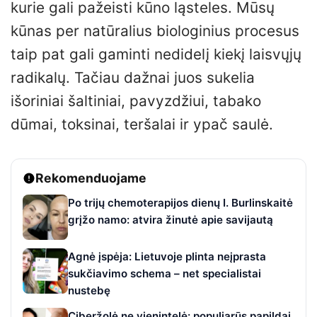
kurie gali pažeisti kūno ląsteles. Mūsų
kūnas per natūralius biologinius procesus
taip pat gali gaminti nedidelį kiekį laisvųjų
radikalų. Tačiau dažnai juos sukelia
išoriniai šaltiniai, pavyzdžiui, tabako
dūmai, toksinai, teršalai ir ypač saulė.
Rekomenduojame
Po trijų chemoterapijos dienų I. Burlinskaitė
grįžo namo: atvira žinutė apie savijautą
Agnė įspėja: Lietuvoje plinta neįprasta
sukčiavimo schema – net specialistai
nustebę
Ciberžolė ne vienintelė: populiarūs papildai,