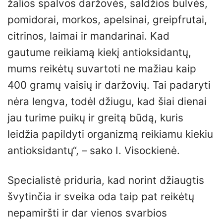
žalios spalvos daržovės, saldžios bulvės,
pomidorai, morkos, apelsinai, greipfrutai,
citrinos, laimai ir mandarinai. Kad
gautume reikiamą kiekį antioksidantų,
mums reikėtų suvartoti ne mažiau kaip
400 gramų vaisių ir daržovių. Tai padaryti
nėra lengva, todėl džiugu, kad šiai dienai
jau turime puikų ir greitą būdą, kuris
leidžia papildyti organizmą reikiamu kiekiu
antioksidantų“, – sako I. Visockienė.
Specialistė priduria, kad norint džiaugtis
švytinčia ir sveika oda taip pat reikėtų
nepamiršti ir dar vienos svarbios