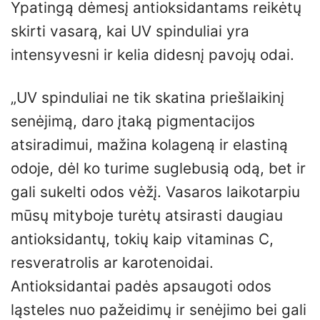
Ypatingą dėmesį antioksidantams reikėtų
skirti vasarą, kai UV spinduliai yra
intensyvesni ir kelia didesnį pavojų odai.
„UV spinduliai ne tik skatina priešlaikinį
senėjimą, daro įtaką pigmentacijos
atsiradimui, mažina kolageną ir elastiną
odoje, dėl ko turime suglebusią odą, bet ir
gali sukelti odos vėžį. Vasaros laikotarpiu
mūsų mityboje turėtų atsirasti daugiau
antioksidantų, tokių kaip vitaminas C,
resveratrolis ar karotenoidai.
Antioksidantai padės apsaugoti odos
ląsteles nuo pažeidimų ir senėjimo bei gali