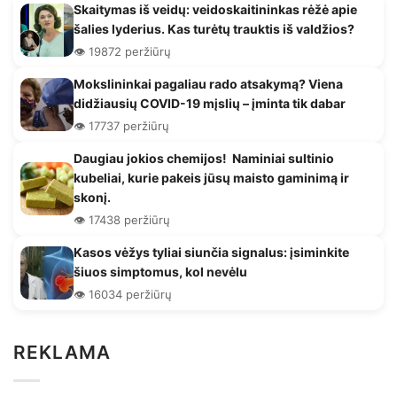
Skaitymas iš veidų: veidoskaitininkas rėžė apie
šalies lyderius. Kas turėtų trauktis iš valdžios?
👁️ 19872 peržiūrų
Mokslininkai pagaliau rado atsakymą? Viena
didžiausių COVID-19 mįslių – įminta tik dabar
👁️ 17737 peržiūrų
Daugiau jokios chemijos! Naminiai sultinio
kubeliai, kurie pakeis jūsų maisto gaminimą ir
skonį.
👁️ 17438 peržiūrų
Kasos vėžys tyliai siunčia signalus: įsiminkite
šiuos simptomus, kol nevėlu
👁️ 16034 peržiūrų
REKLAMA