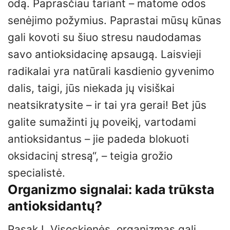
odą. Paprasčiau tariant – matome odos
senėjimo požymius. Paprastai mūsų kūnas
gali kovoti su šiuo stresu naudodamas
savo antioksidacinę apsaugą. Laisvieji
radikalai yra natūrali kasdienio gyvenimo
dalis, taigi, jūs niekada jų visiškai
neatsikratysite – ir tai yra gerai! Bet jūs
galite sumažinti jų poveikį, vartodami
antioksidantus – jie padeda blokuoti
oksidacinį stresą“, – teigia grožio
specialistė.
Organizmo signalai: kada trūksta
antioksidantų?
Pasak I. Visockienės, organizmas gali