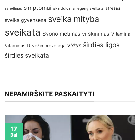
simptomai
stresas
skaidulos
senėjimas
smegenų sveikata
sveika mityba
sveika gyvensena
sveikata
Svorio metimas
virškinimas
Vitaminai
širdies ligos
vėžys
Vitaminas D
vėžio prevencija
širdies sveikata
NEPAMIRŠKITE PASKAITYTI
17
Bal