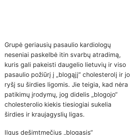
Grupė geriausių pasaulio kardiologų
neseniai paskelbė itin svarbų atradimą,
kuris gali pakeisti daugelio lietuvių ir viso
pasaulio požiūrį į „blogąjį“ cholesterolį ir jo
ryšį su širdies ligomis. Jie teigia, kad nėra
patikimų įrodymų, jog didelis „blogojo“
cholesterolio kiekis tiesiogiai sukelia
širdies ir kraujagyslių ligas.
Ilgus dešimtmečius „blogasis“