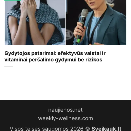
Gydytojos patarimai: efektyvūs vaistai ir
vitaminai peršalimo gydymui be rizikos
naujienos.net
weekly-wellness.com
Visos teisės saugomos 2026 ©
Sveikauk.lt