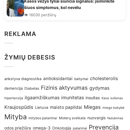
Kasos vėžys tyliai siunčia signalus: įsiminkite
šiuos simptomus, kol nevėlu
👁️ 16030 peržiūrų
REKLAMA
ŽYMIŲ DEBESIS
antioksidantai
cholesterolis
ankstyva diagnostika
baltymai
Fizinis aktyvumas
gydymas
demencija
Diabetas
imunitetas
ilgaamžiškumas
insultas
hipertenzija
Kava
kofeinas
Kraujospūdis
Miegas
maisto papildai
Lietuva
miego kokybė
Mityba
nuovargis
Moterų sveikata
mitybos patarimai
Nutukimas
Prevencija
omega-3
odos priežiūra
Onkologija
patarimai