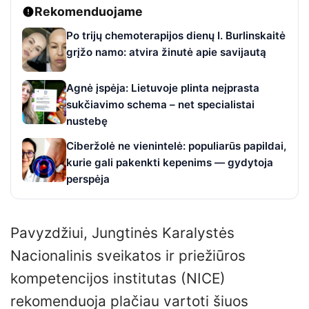
Rekomenduojame
Po trijų chemoterapijos dienų I. Burlinskaitė
grįžo namo: atvira žinutė apie savijautą
Agnė įspėja: Lietuvoje plinta neįprasta
sukčiavimo schema – net specialistai
nustebę
Ciberžolė ne vienintelė: populiarūs papildai,
kurie gali pakenkti kepenims — gydytoja
perspėja
Pavyzdžiui, Jungtinės Karalystės
Nacionalinis sveikatos ir priežiūros
kompetencijos institutas (NICE)
rekomenduoja plačiau vartoti šiuos