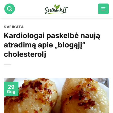
Skip
to
content
SVEIKATA
Kardiologai paskelbė naują
atradimą apie „blogąjį“
cholesterolį
29
Geg