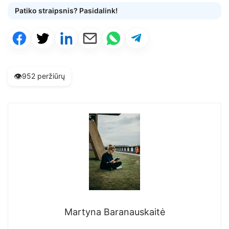
Patiko straipsnis? Pasidalink!
👁️
952 peržiūrų
Martyna Baranauskaitė