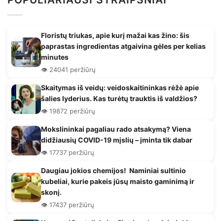
Floristų triukas, apie kurį mažai kas žino: šis
paprastas ingredientas atgaivina gėles per kelias
minutes
👁️ 24041 peržiūrų
Skaitymas iš veidų: veidoskaitininkas rėžė apie
šalies lyderius. Kas turėtų trauktis iš valdžios?
👁️ 19872 peržiūrų
Mokslininkai pagaliau rado atsakymą? Viena
didžiausių COVID-19 mįslių – įminta tik dabar
👁️ 17737 peržiūrų
Daugiau jokios chemijos! Naminiai sultinio
kubeliai, kurie pakeis jūsų maisto gaminimą ir
skonį.
👁️ 17437 peržiūrų