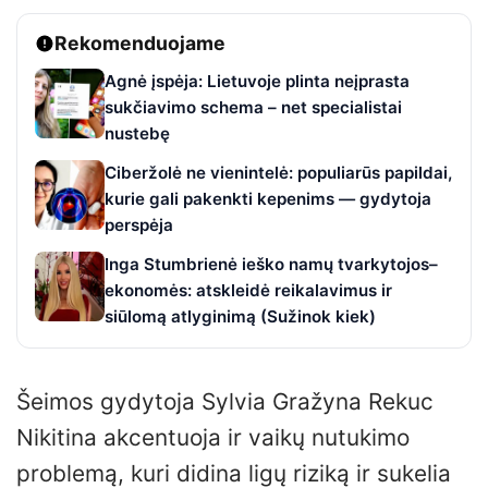
Rekomenduojame
Agnė įspėja: Lietuvoje plinta neįprasta
sukčiavimo schema – net specialistai
nustebę
Ciberžolė ne vienintelė: populiarūs papildai,
kurie gali pakenkti kepenims — gydytoja
perspėja
Inga Stumbrienė ieško namų tvarkytojos–
ekonomės: atskleidė reikalavimus ir
siūlomą atlyginimą (Sužinok kiek)
Šeimos gydytoja Sylvia Gražyna Rekuc
Nikitina akcentuoja ir vaikų nutukimo
problemą, kuri didina ligų riziką ir sukelia