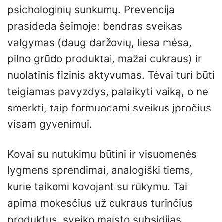
psichologinių sunkumų. Prevencija
prasideda šeimoje: bendras sveikas
valgymas (daug daržovių, liesa mėsa,
pilno grūdo produktai, mažai cukraus) ir
nuolatinis fizinis aktyvumas. Tėvai turi būti
teigiamas pavyzdys, palaikyti vaiką, o ne
smerkti, taip formuodami sveikus įpročius
visam gyvenimui.
Kovai su nutukimu būtini ir visuomenės
lygmens sprendimai, analogiški tiems,
kurie taikomi kovojant su rūkymu. Tai
apima mokesčius už cukraus turinčius
produktus, sveiko maisto subsidijas,