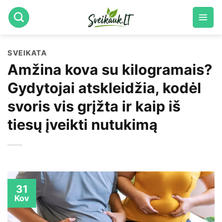
Skip
to
content
SVEIKATA
Amžina kova su kilogramais?
Gydytojai atskleidžia, kodėl
svoris vis grįžta ir kaip iš
tiesų įveikti nutukimą
31
Kov