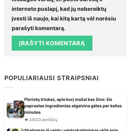
interneto puslapį, kad jų nebereiktų
įvesti iš naujo, kai kitą kartą vėl norėsiu
parašyti komentarą.
POPULIARIAUSI STRAIPSNIAI
Floristų triukas, apie kurį mažai kas žino: šis
paprastas ingredientas atgaivina gėles per kelias
minutes
👁️ 24023 peržiūrų
Skaitymas iš veidų: veidoskaitininkas rėžė apie