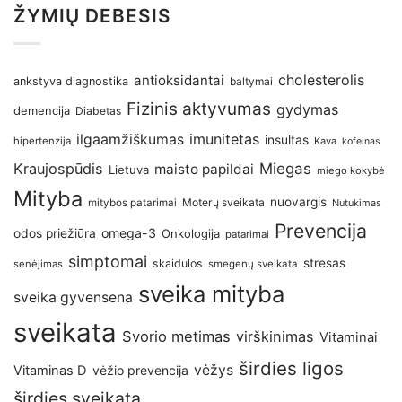
ŽYMIŲ DEBESIS
antioksidantai
cholesterolis
ankstyva diagnostika
baltymai
Fizinis aktyvumas
gydymas
demencija
Diabetas
imunitetas
ilgaamžiškumas
insultas
hipertenzija
Kava
kofeinas
Kraujospūdis
Miegas
maisto papildai
Lietuva
miego kokybė
Mityba
nuovargis
Moterų sveikata
mitybos patarimai
Nutukimas
Prevencija
omega-3
odos priežiūra
Onkologija
patarimai
simptomai
stresas
skaidulos
senėjimas
smegenų sveikata
sveika mityba
sveika gyvensena
sveikata
Svorio metimas
virškinimas
Vitaminai
širdies ligos
vėžys
Vitaminas D
vėžio prevencija
širdies sveikata