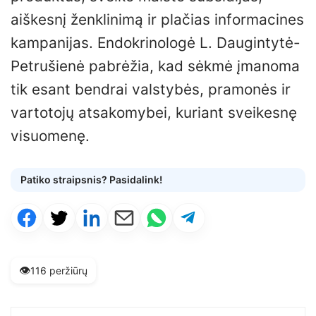
aiškesnį ženklinimą ir plačias informacines
kampanijas. Endokrinologė L. Daugintytė-
Petrušienė pabrėžia, kad sėkmė įmanoma
tik esant bendrai valstybės, pramonės ir
vartotojų atsakomybei, kuriant sveikesnę
visuomenę.
Patiko straipsnis? Pasidalink!
👁️
116 peržiūrų