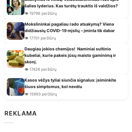
šalies lyderius. Kas turėtų trauktis iš valdžios?
👁️ 19796 peržiūrų
Mokslininkai pagaliau rado atsakymą? Viena
didžiausių COVID-19 mįslių – įminta tik dabar
👁️ 17701 peržiūrų
Daugiau jokios chemijos! Naminiai sultinio
kubeliai, kurie pakeis jūsų maisto gaminimą ir
skonį.
👁️ 17426 peržiūrų
Kasos vėžys tyliai siunčia signalus: įsiminkite
šiuos simptomus, kol nevėlu
👁️ 15993 peržiūrų
REKLAMA