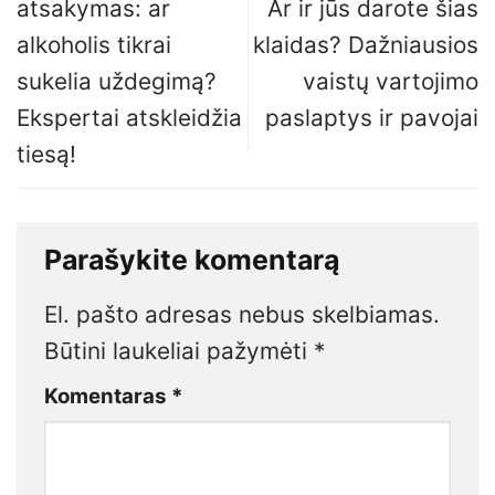
atsakymas: ar
Ar ir jūs darote šias
alkoholis tikrai
klaidas? Dažniausios
sukelia uždegimą?
vaistų vartojimo
Ekspertai atskleidžia
paslaptys ir pavojai
tiesą!
Parašykite komentarą
El. pašto adresas nebus skelbiamas.
Būtini laukeliai pažymėti
*
Komentaras
*