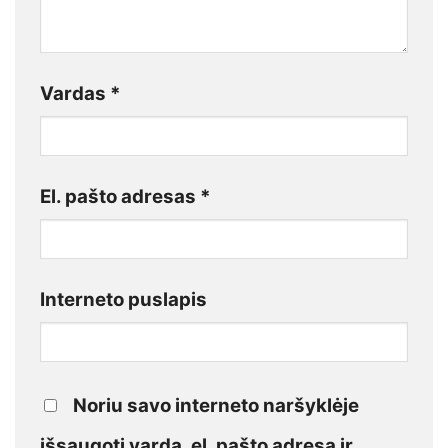
Vardas
*
El. pašto adresas
*
Interneto puslapis
Noriu savo interneto naršyklėje
išsaugoti vardą, el. pašto adresą ir