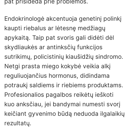
pat prisideda prie problemos.
Endokrinologė akcentuoja genetinį polinkį
kaupti riebalus ar lėtesnę medžiagų
apykaitą. Taip pat svoris gali didėti dėl
skydliaukės ar antinksčių funkcijos
sutrikimų, policistinių kiaušidžių sindromo.
Netgi prasta miego kokybė veikia alkį
reguliuojančius hormonus, didindama
potraukį saldiems ir riebiems produktams.
Profesionalios pagalbos reikėtų ieškoti
kuo anksčiau, jei bandymai numesti svorį
keičiant gyvenimo būdą neduoda ilgalaikių
rezultatų.