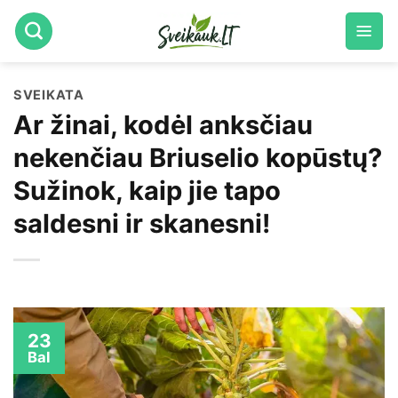
Skip
to
content
SVEIKATA
Ar žinai, kodėl anksčiau
nekenčiau Briuselio kopūstų?
Sužinok, kaip jie tapo
saldesni ir skanesni!
23
Bal