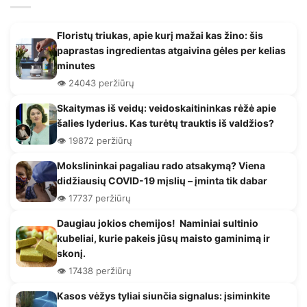
Floristų triukas, apie kurį mažai kas žino: šis
paprastas ingredientas atgaivina gėles per kelias
minutes
👁️ 24043 peržiūrų
Skaitymas iš veidų: veidoskaitininkas rėžė apie
šalies lyderius. Kas turėtų trauktis iš valdžios?
👁️ 19872 peržiūrų
Mokslininkai pagaliau rado atsakymą? Viena
didžiausių COVID-19 mįslių – įminta tik dabar
👁️ 17737 peržiūrų
Daugiau jokios chemijos! Naminiai sultinio
kubeliai, kurie pakeis jūsų maisto gaminimą ir
skonį.
👁️ 17438 peržiūrų
Kasos vėžys tyliai siunčia signalus: įsiminkite