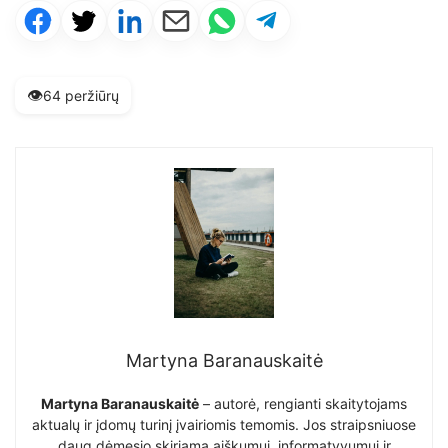
👁️
64 peržiūrų
Martyna Baranauskaitė
Martyna Baranauskaitė
– autorė, rengianti skaitytojams
aktualų ir įdomų turinį įvairiomis temomis. Jos straipsniuose
daug dėmesio skiriama aiškumui, informatyvumui ir