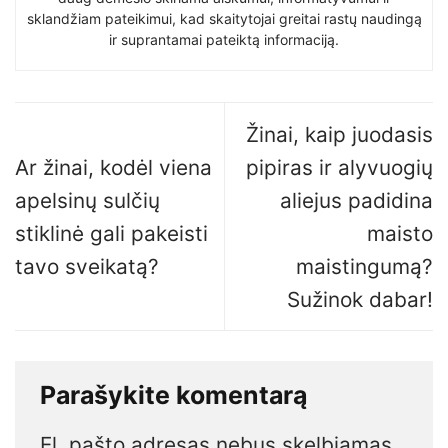
sklandžiam pateikimui, kad skaitytojai greitai rastų naudingą
ir suprantamai pateiktą informaciją.
Žinai, kaip juodasis
Ar žinai, kodėl viena
pipiras ir alyvuogių
apelsinų sulčių
aliejus padidina
stiklinė gali pakeisti
maisto
tavo sveikatą?
maistingumą?
Sužinok dabar!
Parašykite komentarą
El. pašto adresas nebus skelbiamas.