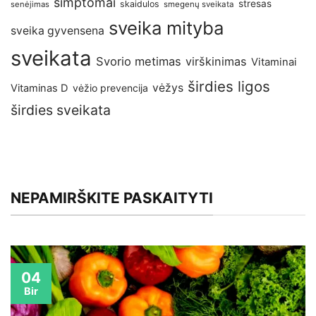
simptomai
stresas
skaidulos
senėjimas
smegenų sveikata
sveika mityba
sveika gyvensena
sveikata
Svorio metimas
virškinimas
Vitaminai
širdies ligos
vėžys
Vitaminas D
vėžio prevencija
širdies sveikata
NEPAMIRŠKITE PASKAITYTI
04
Bir