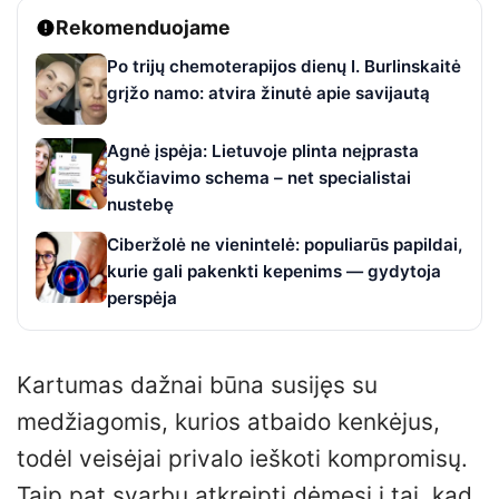
Rekomenduojame
Po trijų chemoterapijos dienų I. Burlinskaitė
grįžo namo: atvira žinutė apie savijautą
Agnė įspėja: Lietuvoje plinta neįprasta
sukčiavimo schema – net specialistai
nustebę
Ciberžolė ne vienintelė: populiarūs papildai,
kurie gali pakenkti kepenims — gydytoja
perspėja
Kartumas dažnai būna susijęs su
medžiagomis, kurios atbaido kenkėjus,
todėl veisėjai privalo ieškoti kompromisų.
Taip pat svarbu atkreipti dėmesį į tai, kad