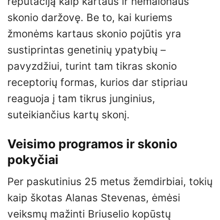
reputaciją kaip kartaus ir nemalonaus
skonio daržovę. Be to, kai kuriems
žmonėms kartaus skonio pojūtis yra
sustiprintas genetinių ypatybių –
pavyzdžiui, turint tam tikras skonio
receptorių formas, kurios dar stipriau
reaguoja į tam tikrus junginius,
suteikiančius kartų skonį.
Veisimo programos ir skonio
pokyčiai
Per paskutinius 25 metus žemdirbiai, tokių
kaip škotas Alanas Stevenas, ėmėsi
veiksmų mažinti Briuselio kopūstų