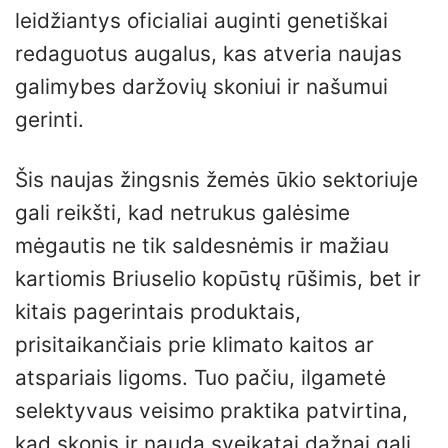
leidžiantys oficialiai auginti genetiškai
redaguotus augalus, kas atveria naujas
galimybes daržovių skoniui ir našumui
gerinti.
Šis naujas žingsnis žemės ūkio sektoriuje
gali reikšti, kad netrukus galėsime
mėgautis ne tik saldesnėmis ir mažiau
kartiomis Briuselio kopūstų rūšimis, bet ir
kitais pagerintais produktais,
prisitaikančiais prie klimato kaitos ar
atspariais ligoms. Tuo pačiu, ilgametė
selektyvaus veisimo praktika patvirtina,
kad skonis ir nauda sveikatai dažnai gali