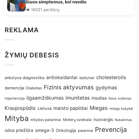
šiuos simptomus, kol nevėlu
👁️ 16031 peržiūrų
REKLAMA
ŽYMIŲ DEBESIS
antioksidantai
cholesterolis
ankstyva diagnostika
baltymai
Fizinis aktyvumas
gydymas
demencija
Diabetas
imunitetas
ilgaamžiškumas
insultas
hipertenzija
Kava
kofeinas
Kraujospūdis
Miegas
maisto papildai
Lietuva
miego kokybė
Mityba
nuovargis
Moterų sveikata
mitybos patarimai
Nutukimas
Prevencija
omega-3
odos priežiūra
Onkologija
patarimai