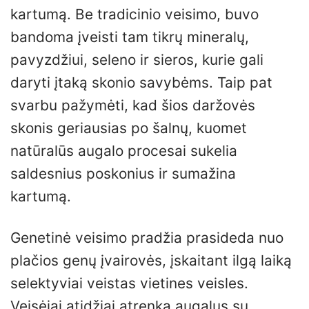
kartumą. Be tradicinio veisimo, buvo
bandoma įveisti tam tikrų mineralų,
pavyzdžiui, seleno ir sieros, kurie gali
daryti įtaką skonio savybėms. Taip pat
svarbu pažymėti, kad šios daržovės
skonis geriausias po šalnų, kuomet
natūralūs augalo procesai sukelia
saldesnius poskonius ir sumažina
kartumą.
Genetinė veisimo pradžia prasideda nuo
plačios genų įvairovės, įskaitant ilgą laiką
selektyviai veistas vietines veisles.
Veisėjai atidžiai atrenka augalus su