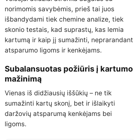
norimomis savybėmis, prieš tai juos
išbandydami tiek chemine analize, tiek
skonio testais, kad suprastų, kas lemia
kartumą ir kaip jį sumažinti, neprarandant
atsparumo ligoms ir kenkėjams.
Subalansuotas požiūris į kartumo
mažinimą
Vienas iš didžiausių iššūkių – ne tik
sumažinti kartų skonį, bet ir išlaikyti
daržovių atsparumą kenkėjams bei
ligoms.