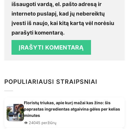
išsaugoti vardą, el. pašto adresą ir
interneto puslapį, kad jų nebereiktų
įvesti iš naujo, kai kitą kartą vėl norėsiu
parašyti komentarą.
POPULIARIAUSI STRAIPSNIAI
Floristų triukas, apie kurį mažai kas žino: šis
paprastas ingredientas atgaivina gėles per kelias
minutes
👁️ 24045 peržiūrų