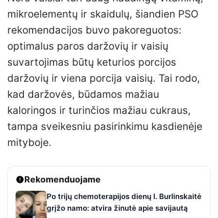
mikroelementų ir skaidulų, šiandien PSO
rekomendacijos buvo pakoreguotos:
optimalus paros daržovių ir vaisių
suvartojimas būtų keturios porcijos
daržovių ir viena porcija vaisių. Tai rodo,
kad daržovės, būdamos mažiau
kaloringos ir turinčios mažiau cukraus,
tampa sveikesniu pasirinkimu kasdienėje
mityboje.
Rekomenduojame
Po trijų chemoterapijos dienų I. Burlinskaitė
grįžo namo: atvira žinutė apie savijautą