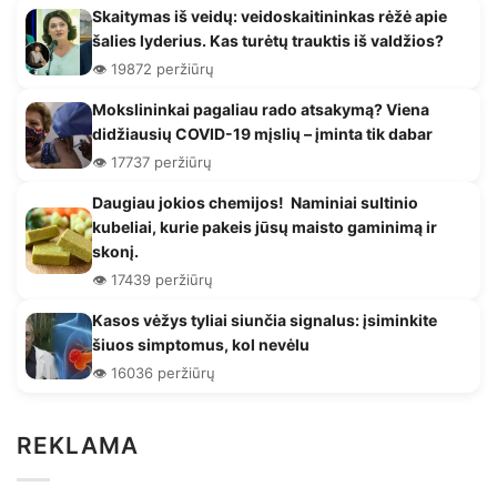
Skaitymas iš veidų: veidoskaitininkas rėžė apie
šalies lyderius. Kas turėtų trauktis iš valdžios?
👁️ 19872 peržiūrų
Mokslininkai pagaliau rado atsakymą? Viena
didžiausių COVID-19 mįslių – įminta tik dabar
👁️ 17737 peržiūrų
Daugiau jokios chemijos! Naminiai sultinio
kubeliai, kurie pakeis jūsų maisto gaminimą ir
skonį.
👁️ 17439 peržiūrų
Kasos vėžys tyliai siunčia signalus: įsiminkite
šiuos simptomus, kol nevėlu
👁️ 16036 peržiūrų
REKLAMA