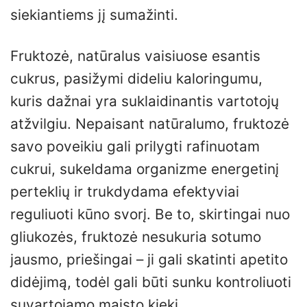
siekiantiems jį sumažinti.
Fruktozė, natūralus vaisiuose esantis
cukrus, pasižymi dideliu kaloringumu,
kuris dažnai yra suklaidinantis vartotojų
atžvilgiu. Nepaisant natūralumo, fruktozė
savo poveikiu gali prilygti rafinuotam
cukrui, sukeldama organizme energetinį
perteklių ir trukdydama efektyviai
reguliuoti kūno svorį. Be to, skirtingai nuo
gliukozės, fruktozė nesukuria sotumo
jausmo, priešingai – ji gali skatinti apetito
didėjimą, todėl gali būti sunku kontroliuoti
suvartojamo maisto kiekį.