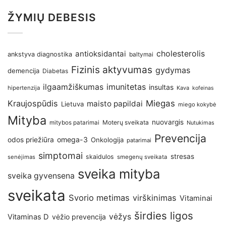
ŽYMIŲ DEBESIS
antioksidantai
cholesterolis
ankstyva diagnostika
baltymai
Fizinis aktyvumas
gydymas
demencija
Diabetas
imunitetas
ilgaamžiškumas
insultas
hipertenzija
Kava
kofeinas
Kraujospūdis
Miegas
maisto papildai
Lietuva
miego kokybė
Mityba
nuovargis
Moterų sveikata
mitybos patarimai
Nutukimas
Prevencija
omega-3
odos priežiūra
Onkologija
patarimai
simptomai
stresas
skaidulos
senėjimas
smegenų sveikata
sveika mityba
sveika gyvensena
sveikata
Svorio metimas
virškinimas
Vitaminai
širdies ligos
vėžys
Vitaminas D
vėžio prevencija