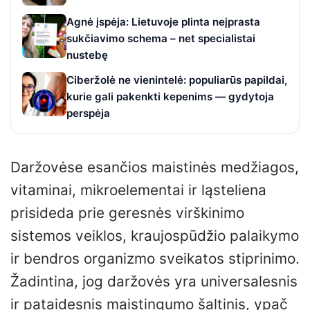
Agnė įspėja: Lietuvoje plinta neįprasta
sukčiavimo schema – net specialistai
nustebę
Ciberžolė ne vienintelė: populiarūs papildai,
kurie gali pakenkti kepenims — gydytoja
perspėja
Daržovėse esančios maistinės medžiagos,
vitaminai, mikroelementai ir ląsteliena
prisideda prie geresnės virškinimo
sistemos veiklos, kraujospūdžio palaikymo
ir bendros organizmo sveikatos stiprinimo.
Žadintina, jog daržovės yra universalesnis
ir pataidesnis maistingumo šaltinis, ypač