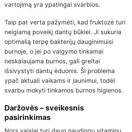
vartojimą yra ypatingai svarbios.
Taip pat verta pažymėti, kad fruktozė turi
neigiamą poveikį dantų būklei. Ji sukuria
optimalią terpę bakterijų dauginimuisi
burnoje, o jei po valgymo tinkamai
neskalaujama burnos, gali greitai
išsivystyti dantų ėduonis. Ši problema
ypač aktuali vaikams ir jaunimui, todėl
svarbu mokyti tinkamos burnos higienos.
Daržovės – sveikesnis
pasirinkimas
Nors vaisiai turi daug naudingų vitaminų,