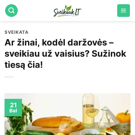
Skip
to
content
SVEIKATA
Ar žinai, kodėl daržovės –
sveikiau už vaisius? Sužinok
tiesą čia!
21
Bal