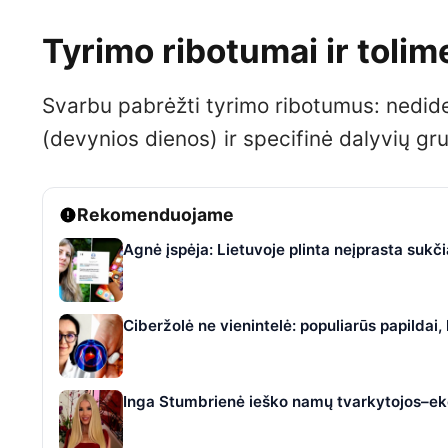
Tyrimo ribotumai ir toli
Svarbu pabrėžti tyrimo ribotumus: nedidel
(devynios dienos) ir specifinė dalyvių gr
Rekomenduojame
Agnė įspėja: Lietuvoje plinta neįprasta suk
Ciberžolė ne vienintelė: populiarūs papildai
Inga Stumbrienė ieško namų tvarkytojos–eko