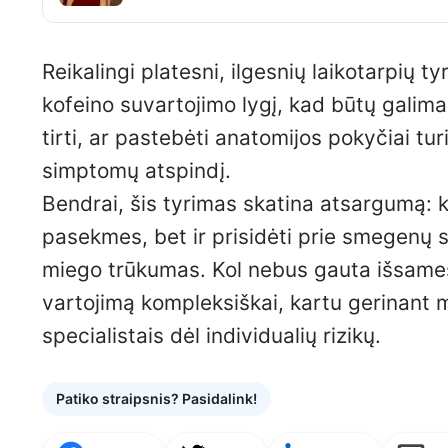
Reikalingi platesni, ilgesnių laikotarpių t
kofeino suvartojimo lygį, kad būtų galima
tirti, ar pastebėti anatomijos pokyčiai tur
simptomų atspindį.
Bendrai, šis tyrimas skatina atsargumą: k
pasekmes, bet ir prisidėti prie smegenų s
miego trūkumas. Kol nebus gauta išsame
vartojimą kompleksiškai, kartu gerinant m
specialistais dėl individualių rizikų.
Patiko straipsnis? Pasidalink!