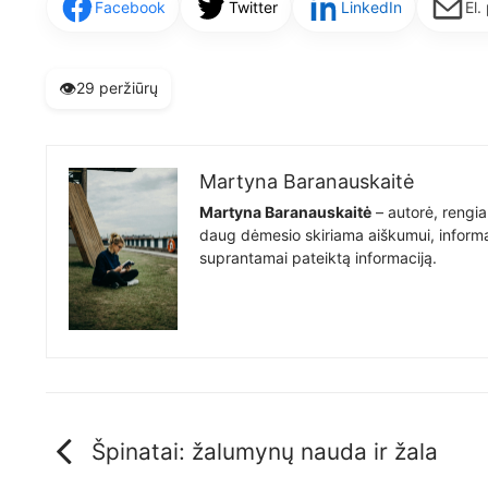
Facebook
Twitter
LinkedIn
El.
👁️
29 peržiūrų
Martyna Baranauskaitė
Martyna Baranauskaitė
– autorė, rengia
daug dėmesio skiriama aiškumui, informat
suprantamai pateiktą informaciją.
Špinatai: žalumynų nauda ir žala