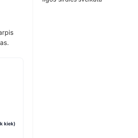
arpis
as.
k kiek)