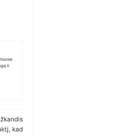
sniuose
gą ir
užkandis
aktį, kad