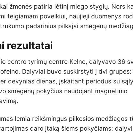
kai žmonės patiria lėtinį miego stygių. Nors k
ami teigiamam poveikiui, naujieji duomenys ro
o trūkumo padarinius pilkajai smegenų medžiag
i rezultatai
o centro tyrimų centre Kelne, dalyvavo 36 sv
kofeino. Dalyviai buvo suskirstyti į dvi grupes:
Per devynias dienas, įskaitant periodus su sąl
savo smegenų pokyčius naudojant magnetinio
avimą.
kumas lemia reikšmingus pilkosios medžiagos t
vartojimas daro įtaką šiems pokyčiams: dalyvi