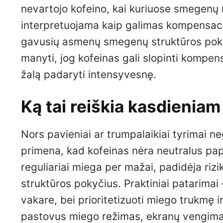
nevartojo kofeino, kai kuriuose smegenų 
interpretuojama kaip galimas kompensaci
gavusių asmenų smegenų struktūros pokyč
manyti, jog kofeinas gali slopinti komp
žalą padaryti intensyvesnę.
Ką tai reiškia kasdieniam
Nors pavieniai ar trumpalaikiai tyrimai ne
primena, kad kofeinas nėra neutralus pa
reguliariai miega per mažai, padidėja riz
struktūros pokyčius. Praktiniai patarimai 
vakare, bei prioritetizuoti miego trukmę 
pastovus miego režimas, ekranų vengimas 