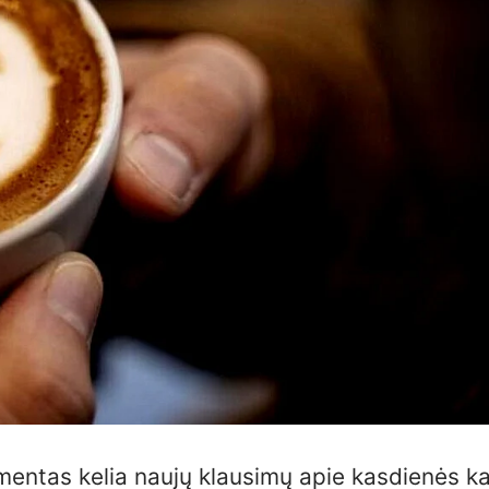
imentas kelia naujų klausimų apie kasdienės k