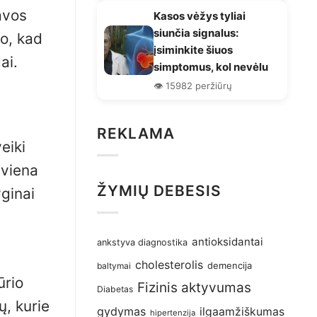
avos
Kasos vėžys tyliai
siunčia signalus:
do, kad
įsiminkite šiuos
ai.
simptomus, kol nevėlu
👁️ 15982 peržiūrų
REKLAMA
eiki
 viena
ŽYMIŲ DEBESIS
yginai
antioksidantai
ankstyva diagnostika
cholesterolis
demencija
baltymai
ūrio
Fizinis aktyvumas
Diabetas
ų, kurie
gydymas
ilgaamžiškumas
hipertenzija