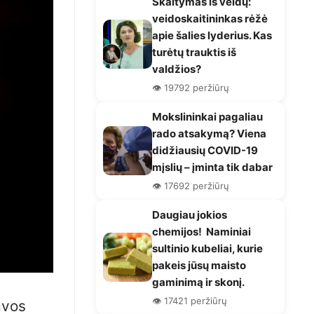
Skaitymas iš veidų:
veidoskaitininkas rėžė
apie šalies lyderius. Kas
turėtų trauktis iš
valdžios?
👁️ 19792 peržiūrų
Mokslininkai pagaliau
rado atsakymą? Viena
didžiausių COVID-19
mįslių – įminta tik dabar
👁️ 17692 peržiūrų
Daugiau jokios
chemijos! Naminiai
sultinio kubeliai, kurie
pakeis jūsų maisto
gaminimą ir skonį.
👁️ 17421 peržiūrų
avos