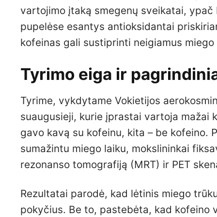
vartojimo įtaką smegenų sveikatai, ypač 
pupelėse esantys antioksidantai priskiri
kofeinas gali sustiprinti neigiamus mieg
Tyrimo eiga ir pagrindinia
Tyrime, vykdytame Vokietijos aerokosmini
suaugusieji, kurie įprastai vartoja mažai 
gavo kavą su kofeinu, kita – be kofeino. 
sumažintu miego laiku, mokslininkai fik
rezonanso tomografiją (MRT) ir PET sken
Rezultatai parodė, kad lėtinis miego trū
pokyčius. Be to, pastebėta, kad kofeino 