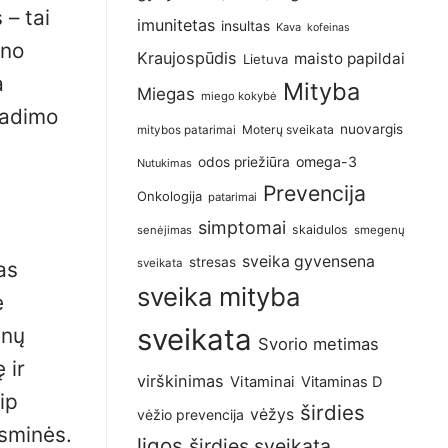
 – tai
imunitetas
insultas
Kava
kofeinas
ino
Kraujospūdis
maisto papildai
Lietuva
a
Mityba
Miegas
miego kokybė
radimo
nuovargis
Moterų sveikata
mitybos patarimai
omega-3
odos priežiūra
Nutukimas
Prevencija
Onkologija
patarimai
simptomai
skaidulos
senėjimas
smegenų
sveika gyvensena
stresas
sveikata
as
sveika mityba
e
sveikata
enų
Svorio metimas
 ir
virškinimas
Vitaminai
Vitaminas D
ip
širdies
vėžys
vėžio prevencija
esminės.
ligos
širdies sveikata