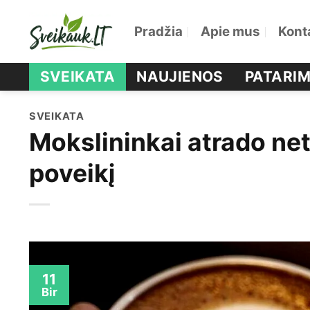
Skip
Pradžia
Apie mus
Kont
to
content
SVEIKATA
NAUJIENOS
PATARIM
SVEIKATA
Mokslininkai atrado net
poveikį
11
Bir