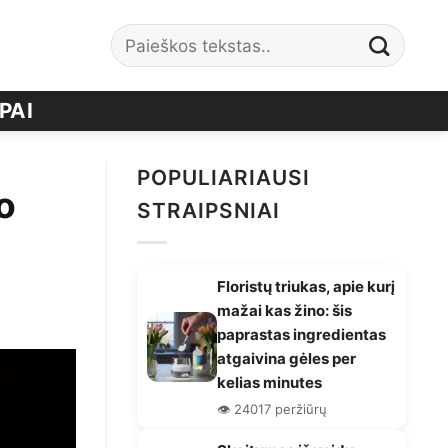
PAI
POPULIARIAUSI
o
STRAIPSNIAI
Floristų triukas, apie kurį
mažai kas žino: šis
paprastas ingredientas
atgaivina gėles per
kelias minutes
👁️ 24017 peržiūrų