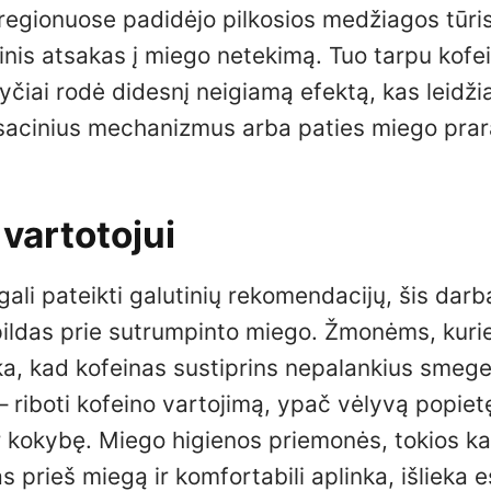
regionuose padidėjo pilkosios medžiagos tūris
nis atsakas į miego netekimą. Tuo tarpu kofe
iai rodė didesnį neigiamą efektą, kas leidži
ensacinius mechanizmus arba paties miego pra
 vartotojui
gali pateikti galutinių rekomendacijų, šis darb
pildas prie sutrumpinto miego. Žmonėms, kuri
ika, kad kofeinas sustiprins nepalankius smeg
– riboti kofeino vartojimą, ypač vėlyvą popietę
ir kokybę. Miego higienos priemonės, tokios ka
prieš miegą ir komfortabili aplinka, išlieka 