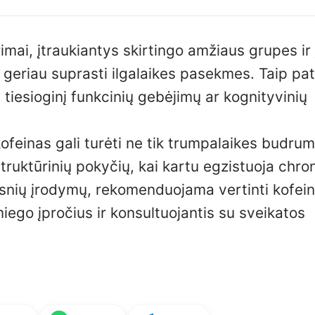
yrimai, įtraukiantys skirtingo amžiaus grupes ir 
 geriau suprasti ilgalaikes pasekmes. Taip pa
i tiesioginį funkcinių gebėjimų ar kognityvinių
ofeinas gali turėti ne tik trumpalaikes budru
truktūrinių pokyčių, kai kartu egzistuoja chro
snių įrodymų, rekomenduojama vertinti kofei
iego įpročius ir konsultuojantis su sveikatos