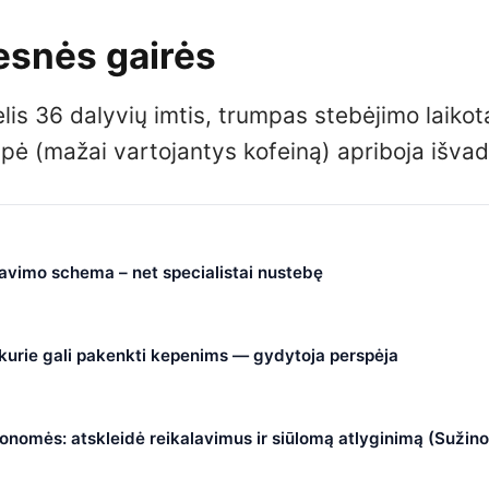
mesnės gairės
is 36 dalyvių imtis, trumpas stebėjimo laikot
upė (mažai vartojantys kofeiną) apriboja išvad
čiavimo schema – net specialistai nustebę
, kurie gali pakenkti kepenims — gydytoja perspėja
nomės: atskleidė reikalavimus ir siūlomą atlyginimą (Sužino