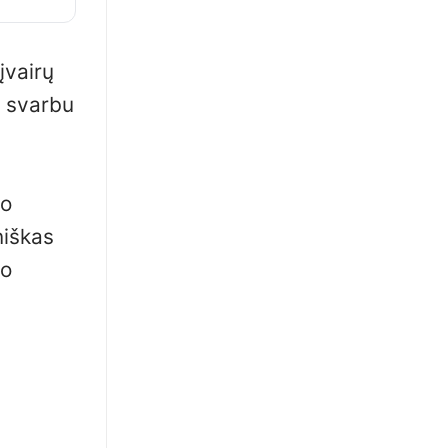
įvairų
t svarbu
mo
niškas
no