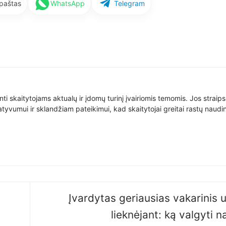
 paštas
WhatsApp
Telegram
nti skaitytojams aktualų ir įdomų turinį įvairiomis temomis. Jos straip
yvumui ir sklandžiam pateikimui, kad skaitytojai greitai rastų naudin
Įvardytas geriausias vakarinis 
lieknėjant: ką valgyti n