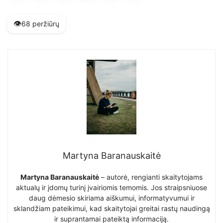
👁️
68 peržiūrų
Martyna Baranauskaitė
Martyna Baranauskaitė
– autorė, rengianti skaitytojams
aktualų ir įdomų turinį įvairiomis temomis. Jos straipsniuose
daug dėmesio skiriama aiškumui, informatyvumui ir
sklandžiam pateikimui, kad skaitytojai greitai rastų naudingą
ir suprantamai pateiktą informaciją.