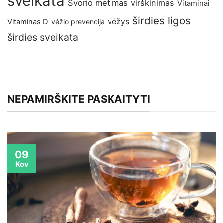
sveikata
Svorio metimas
virškinimas
Vitaminai
širdies ligos
vėžys
Vitaminas D
vėžio prevencija
širdies sveikata
NEPAMIRŠKITE PASKAITYTI
09
Kov