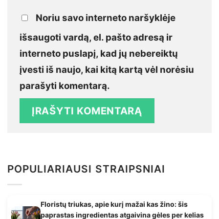
Noriu savo interneto naršyklėje
išsaugoti vardą, el. pašto adresą ir
interneto puslapį, kad jų nebereiktų
įvesti iš naujo, kai kitą kartą vėl norėsiu
parašyti komentarą.
POPULIARIAUSI STRAIPSNIAI
Floristų triukas, apie kurį mažai kas žino: šis
paprastas ingredientas atgaivina gėles per kelias