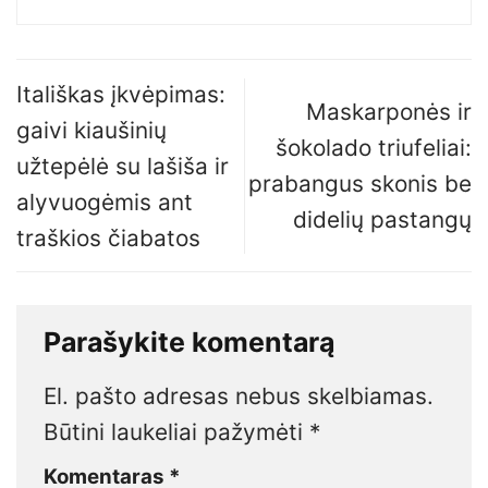
Itališkas įkvėpimas:
Maskarponės ir
gaivi kiaušinių
šokolado triufeliai:
užtepėlė su lašiša ir
prabangus skonis be
alyvuogėmis ant
didelių pastangų
traškios čiabatos
Parašykite komentarą
El. pašto adresas nebus skelbiamas.
Būtini laukeliai pažymėti
*
Komentaras
*