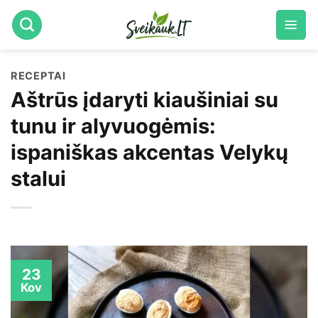
Skip
to
content
RECEPTAI
Aštrūs įdaryti kiaušiniai su
tunu ir alyvuogėmis:
ispaniškas akcentas Velykų
stalui
23
Kov