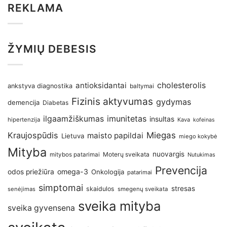
REKLAMA
ŽYMIŲ DEBESIS
antioksidantai
cholesterolis
ankstyva diagnostika
baltymai
Fizinis aktyvumas
gydymas
demencija
Diabetas
imunitetas
ilgaamžiškumas
insultas
hipertenzija
Kava
kofeinas
Kraujospūdis
Miegas
maisto papildai
Lietuva
miego kokybė
Mityba
nuovargis
Moterų sveikata
mitybos patarimai
Nutukimas
Prevencija
omega-3
odos priežiūra
Onkologija
patarimai
simptomai
stresas
skaidulos
senėjimas
smegenų sveikata
sveika mityba
sveika gyvensena