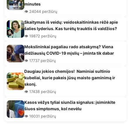
minutes
👁️ 24044 peržiūrų
Skaitymas iš veidų: veidoskaitininkas rėžė apie
šalies lyderius. Kas turėtų trauktis iš valdžios?
👁️ 19872 peržiūrų
Mokslininkai pagaliau rado atsakymą? Viena
didžiausių COVID-19 mįslių – įminta tik dabar
👁️ 17737 peržiūrų
Daugiau jokios chemijos! Naminiai sultinio
kubeliai, kurie pakeis jūsų maisto gaminimą ir
skonį.
👁️ 17438 peržiūrų
Kasos vėžys tyliai siunčia signalus: įsiminkite
šiuos simptomus, kol nevėlu
👁️ 16031 peržiūrų