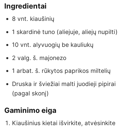
Ingredientai
8 vnt. kiaušinių
1 skardinė tuno (aliejuje, aliejų nupilti)
10 vnt. alyvuogių be kauliukų
2 valg. š. majonezo
1 arbat. š. rūkytos paprikos miltelių
Druska ir šviežiai malti juodieji pipirai
(pagal skonį)
Gaminimo eiga
Kiaušinius kietai išvirkite, atvėsinkite