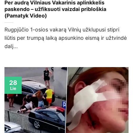
Per audrą Vilniaus Vakarinis aplinkkelis
paskendo – užfiksuoti vaizdai pribloškia
(Pamatyk Video)
Rugpjūčio 1-osios vakarą Vilnių užklupusi stipri
liūtis per trumpą laiką apsunkino eismą ir užtvindė
dalį...
28
Lie