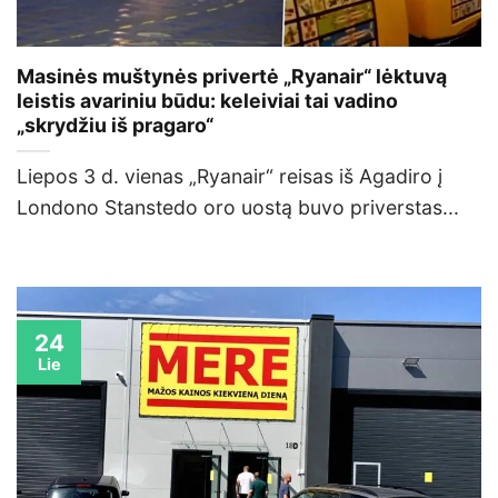
Masinės muštynės privertė „Ryanair“ lėktuvą
leistis avariniu būdu: keleiviai tai vadino
„skrydžiu iš pragaro“
Liepos 3 d. vienas „Ryanair“ reisas iš Agadiro į
Londono Stanstedo oro uostą buvo priverstas...
24
Lie