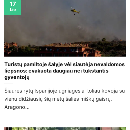
17
Lie
Turistų pamiltoje šalyje vėl siautėja nevaldomos
liepsnos: evakuota daugiau nei tūkstantis
gyventojų
Šiaurės rytų Ispanijoje ugniagesiai toliau kovoja su
vienu didžiausių šių metų šalies miškų gaisrų.
Aragono...