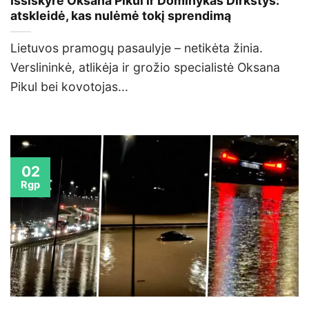
Išsiskyrė Oksana Pikul ir Dominykas Dirkstys:
atskleidė, kas nulėmė tokį sprendimą
Lietuvos pramogų pasaulyje – netikėta žinia.
Verslininkė, atlikėja ir grožio specialistė Oksana
Pikul bei kovotojas...
02
Rgp