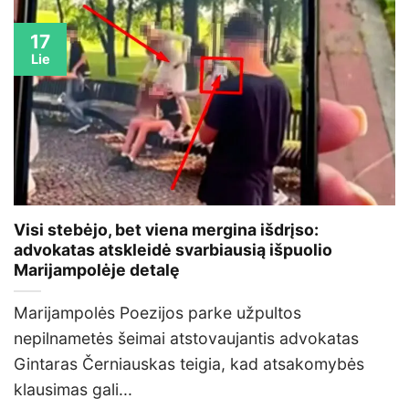
17
Lie
Visi stebėjo, bet viena mergina išdrįso:
advokatas atskleidė svarbiausią išpuolio
Marijampolėje detalę
Marijampolės Poezijos parke užpultos
nepilnametės šeimai atstovaujantis advokatas
Gintaras Černiauskas teigia, kad atsakomybės
klausimas gali...