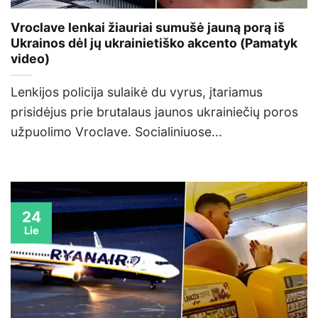
Vroclave lenkai žiauriai sumušė jauną porą iš
Ukrainos dėl jų ukrainietiško akcento (Pamatyk
video)
Lenkijos policija sulaikė du vyrus, įtariamus
prisidėjus prie brutalaus jaunos ukrainiečių poros
užpuolimo Vroclave. Socialiniuose...
24
Lie