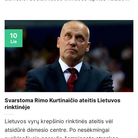
10
Lie
Svarstoma Rimo Kurtinaičio ateitis Lietuvos
rinktinėje
Lietuvos vyrų krepšinio rinktinės ateitis vėl
atsidūrė dėmesio centre. Po nesėkmingai