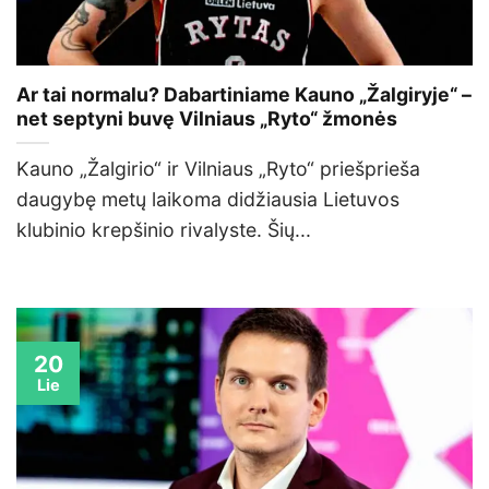
Ar tai normalu? Dabartiniame Kauno „Žalgiryje“ –
net septyni buvę Vilniaus „Ryto“ žmonės
Kauno „Žalgirio“ ir Vilniaus „Ryto“ priešprieša
daugybę metų laikoma didžiausia Lietuvos
klubinio krepšinio rivalyste. Šių...
20
Lie