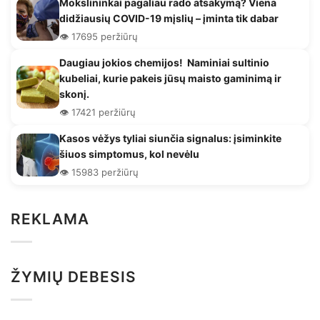
Mokslininkai pagaliau rado atsakymą? Viena
didžiausių COVID-19 mįslių – įminta tik dabar
👁️ 17695 peržiūrų
Daugiau jokios chemijos! Naminiai sultinio
kubeliai, kurie pakeis jūsų maisto gaminimą ir
skonį.
👁️ 17421 peržiūrų
Kasos vėžys tyliai siunčia signalus: įsiminkite
šiuos simptomus, kol nevėlu
👁️ 15983 peržiūrų
REKLAMA
ŽYMIŲ DEBESIS