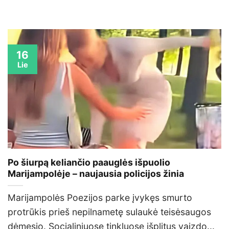
16
Lie
Po šiurpą keliančio paauglės išpuolio
Marijampolėje – naujausia policijos žinia
Marijampolės Poezijos parke įvykęs smurto
protrūkis prieš nepilnametę sulaukė teisėsaugos
dėmesio. Socialiniuose tinkluose išplitus vaizdo...