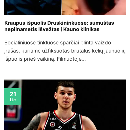
Kraupus išpuolis Druskininkuose: sumuštas
nepilnametis išvežtas į Kauno klinikas
Socialiniuose tinkluose sparčiai plinta vaizdo
įrašas, kuriame užfiksuotas brutalus kelių jaunuolių
išpuolis prieš vaikiną. Filmuotoje...
21
Lie