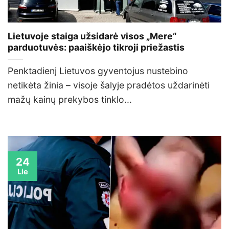
Lietuvoje staiga užsidarė visos „Mere“
parduotuvės: paaiškėjo tikroji priežastis
Penktadienį Lietuvos gyventojus nustebino
netikėta žinia – visoje šalyje pradėtos uždarinėti
mažų kainų prekybos tinklo...
24
Lie