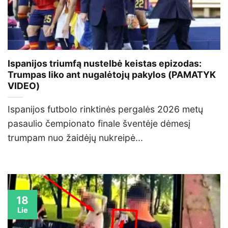
Ispanijos triumfą nustelbė keistas epizodas:
Trumpas liko ant nugalėtojų pakylos (PAMATYK
VIDEO)
Ispanijos futbolo rinktinės pergalės 2026 metų
pasaulio čempionato finale šventėje dėmesį
trumpam nuo žaidėjų nukreipė...
18
Lie