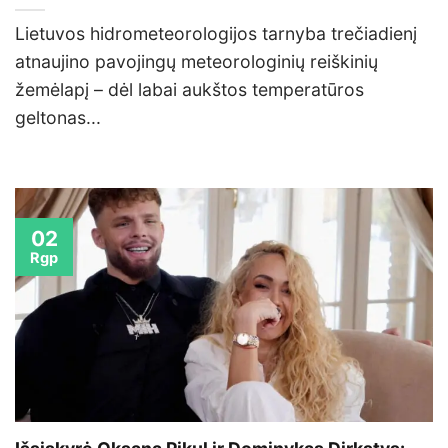
Lietuvos hidrometeorologijos tarnyba trečiadienį
atnaujino pavojingų meteorologinių reiškinių
žemėlapį – dėl labai aukštos temperatūros
geltonas...
02
Rgp