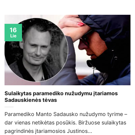
16
Lie
Sulaikytas paramediko nužudymu įtariamos
Sadauskienės tėvas
Paramediko Manto Sadausko nužudymo tyrime –
dar vienas netikėtas posūkis. Biržuose sulaikytas
pagrindinės įtariamosios Justinos...