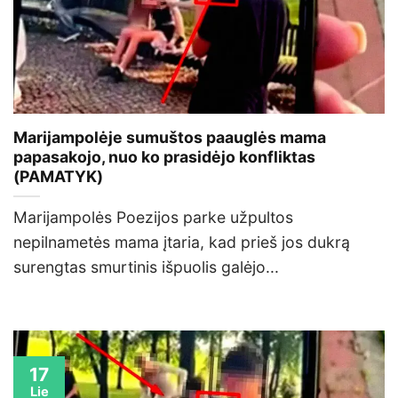
Marijampolėje sumuštos paauglės mama
papasakojo, nuo ko prasidėjo konfliktas
(PAMATYK)
Marijampolės Poezijos parke užpultos
nepilnametės mama įtaria, kad prieš jos dukrą
surengtas smurtinis išpuolis galėjo...
17
Lie