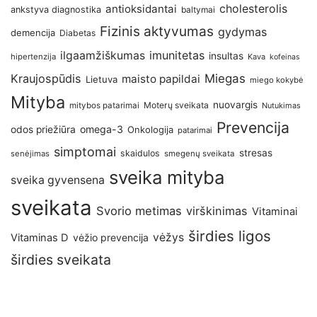
antioksidantai
cholesterolis
ankstyva diagnostika
baltymai
Fizinis aktyvumas
gydymas
demencija
Diabetas
imunitetas
ilgaamžiškumas
insultas
hipertenzija
Kava
kofeinas
Kraujospūdis
Miegas
maisto papildai
Lietuva
miego kokybė
Mityba
nuovargis
Moterų sveikata
mitybos patarimai
Nutukimas
Prevencija
omega-3
odos priežiūra
Onkologija
patarimai
simptomai
stresas
skaidulos
senėjimas
smegenų sveikata
sveika mityba
sveika gyvensena
sveikata
Svorio metimas
virškinimas
Vitaminai
širdies ligos
vėžys
Vitaminas D
vėžio prevencija
širdies sveikata