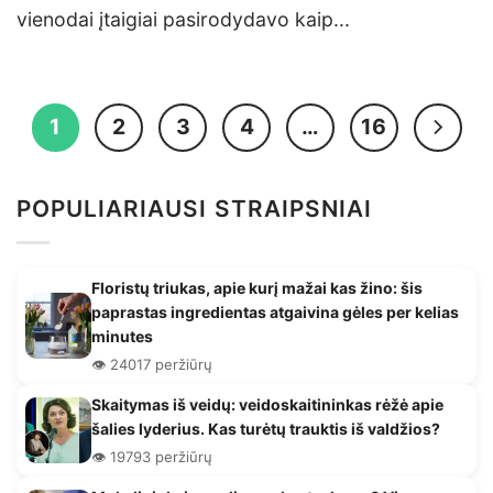
vienodai įtaigiai pasirodydavo kaip...
1
2
3
4
…
16
POPULIARIAUSI STRAIPSNIAI
Floristų triukas, apie kurį mažai kas žino: šis
paprastas ingredientas atgaivina gėles per kelias
minutes
👁️ 24017 peržiūrų
Skaitymas iš veidų: veidoskaitininkas rėžė apie
šalies lyderius. Kas turėtų trauktis iš valdžios?
👁️ 19793 peržiūrų