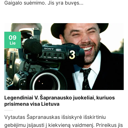
Gaigalo suėmimo. Jis yra buvęs...
09
Lie
Legendiniai V. Šapranausko juokeliai, kuriuos
prisimena visa Lietuva
Vytautas Šapranauskas išsiskyrė išskirtiniu
gebėjimu įsijausti į kiekvieną vaidmenį. Prireikus jis