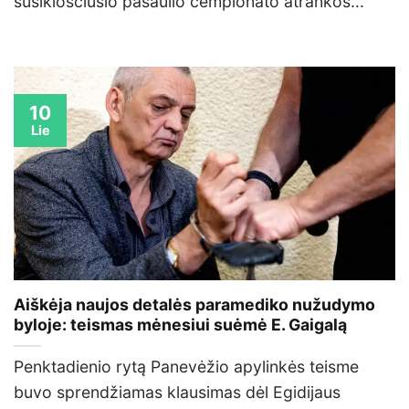
susiklosčiusio pasaulio čempionato atrankos...
10
Lie
Aiškėja naujos detalės paramediko nužudymo
byloje: teismas mėnesiui suėmė E. Gaigalą
Penktadienio rytą Panevėžio apylinkės teisme
buvo sprendžiamas klausimas dėl Egidijaus