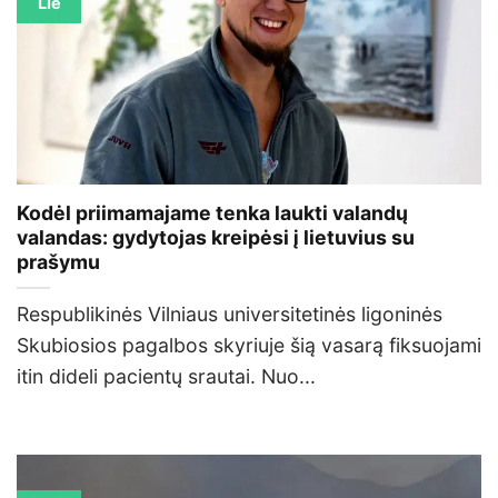
Lie
Kodėl priimamajame tenka laukti valandų
valandas: gydytojas kreipėsi į lietuvius su
prašymu
Respublikinės Vilniaus universitetinės ligoninės
Skubiosios pagalbos skyriuje šią vasarą fiksuojami
itin dideli pacientų srautai. Nuo...