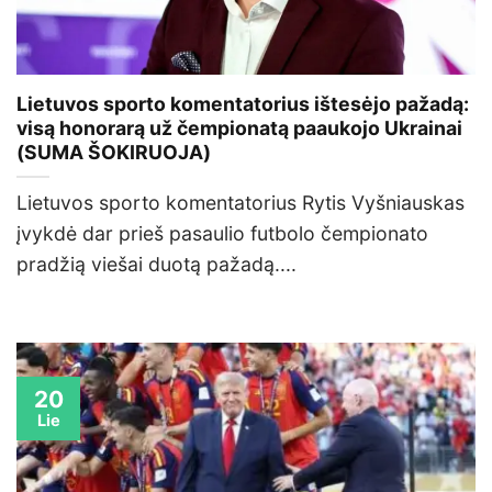
Lietuvos sporto komentatorius ištesėjo pažadą:
visą honorarą už čempionatą paaukojo Ukrainai
(SUMA ŠOKIRUOJA)
Lietuvos sporto komentatorius Rytis Vyšniauskas
įvykdė dar prieš pasaulio futbolo čempionato
pradžią viešai duotą pažadą....
20
Lie