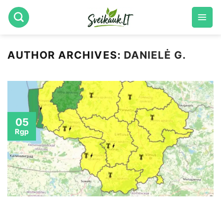
Skip
to
content
AUTHOR ARCHIVES:
DANIELĖ G.
05
Rgp