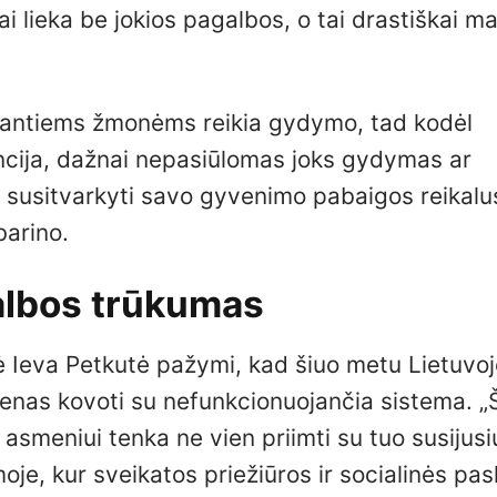
 lieka be jokios pagalbos, o tai drastiškai ma
gantiems žmonėms reikia gydymo, tad kodėl
ija, dažnai nepasiūlomas joks gydymas ar
a susitvarkyti savo gyvenimo pabaigos reikalus
barino.
albos trūkumas
ė Ieva Petkutė pažymi, kad šiuo metu Lietuvoj
nas kovoti su nefunkcionuojančia sistema. „
smeniui tenka ne vien priimti su tuo susijusi
moje, kur sveikatos priežiūros ir socialinės pa