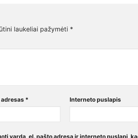
ūtini laukeliai pažymėti
*
o adresas
*
Interneto puslapis
ti vardą, el. pašto adresą ir interneto puslapį, ka