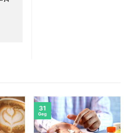
31
Geg