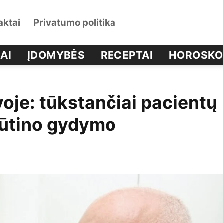
aktai
Privatumo politika
AI
ĮDOMYBĖS
RECEPTAI
HOROSKO
oje: tūkstančiai pacientų
 būtino gydymo