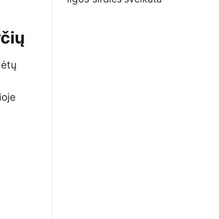
yčių
dėtų
ioje