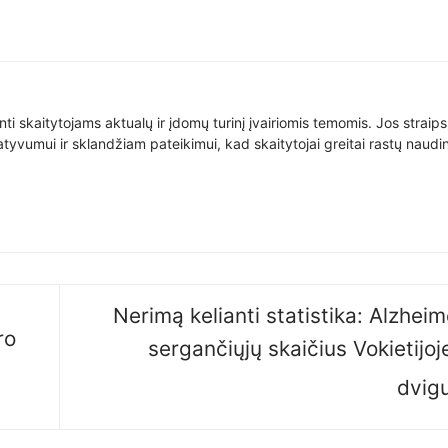
nti skaitytojams aktualų ir įdomų turinį įvairiomis temomis. Jos straip
yvumui ir sklandžiam pateikimui, kad skaitytojai greitai rastų naudin
Nerimą kelianti statistika: Alzheim
ro
sergančiųjų skaičius Vokietijoj
dvig