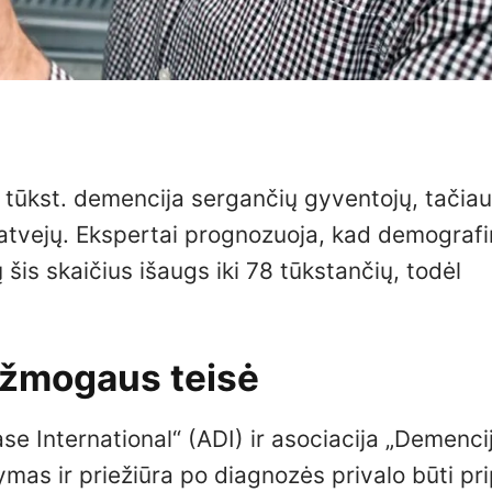
 tūkst. demencija sergančių gyventojų, tačiau
i atvejų. Ekspertai prognozuoja, kad demograf
šis skaičius išaugs iki 78 tūkstančių, todėl
 žmogaus teisė
se International“ (ADI) ir asociacija „Demenci
as ir priežiūra po diagnozės privalo būti pri