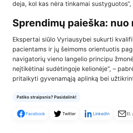
deja, kol kas nėra tinkamai sustyguotos“, 
Sprendimų paieška: nuo na
Ekspertai siūlo Vyriausybei sukurti kvalif
pacientams ir jų šeimoms orientuotis paga
navigatorių vieno langelio principu žmonė
neįtikėtinai sudėtingoje kelionėje“, – pabr
pritaikyti gyvenamąją aplinką bei užtikrin
Patiko straipsnis? Pasidalink!
Facebook
Twitter
LinkedIn
El.