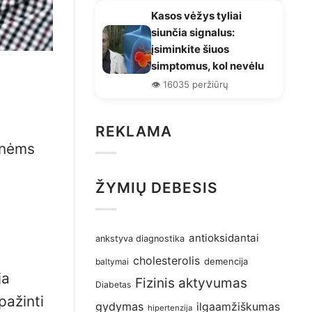
Kasos vėžys tyliai
siunčia signalus:
įsiminkite šiuos
simptomus, kol nevėlu
👁️ 16035 peržiūrų
REKLAMA
inėms
ŽYMIŲ DEBESIS
antioksidantai
ankstyva diagnostika
cholesterolis
demencija
baltymai
ja
Fizinis aktyvumas
Diabetas
pažinti
gydymas
ilgaamžiškumas
hipertenzija