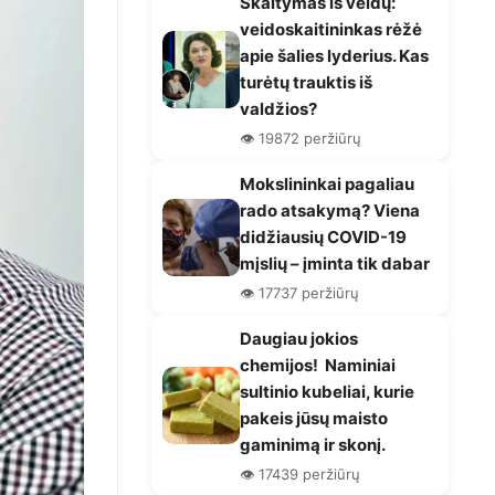
Skaitymas iš veidų:
veidoskaitininkas rėžė
apie šalies lyderius. Kas
turėtų trauktis iš
valdžios?
👁️ 19872 peržiūrų
Mokslininkai pagaliau
rado atsakymą? Viena
didžiausių COVID-19
mįslių – įminta tik dabar
👁️ 17737 peržiūrų
Daugiau jokios
chemijos! Naminiai
sultinio kubeliai, kurie
pakeis jūsų maisto
gaminimą ir skonį.
👁️ 17439 peržiūrų