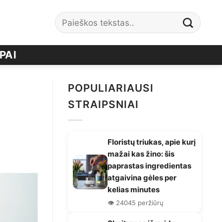
PAI
POPULIARIAUSI
STRAIPSNIAI
Floristų triukas, apie kurį
mažai kas žino: šis
paprastas ingredientas
atgaivina gėles per
kelias minutes
👁️ 24045 peržiūrų