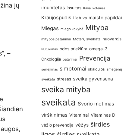
žina jų
imunitetas
insultas
Kava
kofeinas
Kraujospūdis
maisto papildai
Lietuva
Mityba
Miegas
miego kokybė
nuovargis
Moterų sveikata
mitybos patarimai
omega-3
odos priežiūra
Nutukimas
“, –
Prevencija
Onkologija
patarimai
simptomai
skaidulos
senėjimas
smegenų
sveika gyvensena
stresas
sveikata
sveika mityba
e
sveikata
Svorio metimas
Šiandien
virškinimas
Vitaminai
Vitaminas D
us
širdies
vėžys
vėžio prevencija
slaugos,
ligos
širdies sveikata