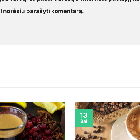
vėl norėsiu parašyti komentarą.
13
Bal