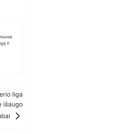
sniuose
gą ir
erio liga
e išaugo
ubai