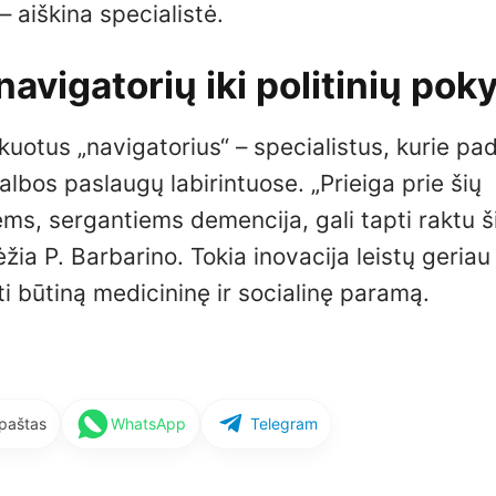
– aiškina specialistė.
vigatorių iki politinių pok
ikuotus „navigatorius“ – specialistus, kurie pa
lbos paslaugų labirintuose. „Prieiga prie šių
ms, sergantiems demencija, gali tapti raktu š
ėžia P. Barbarino. Tokia inovacija leistų geriau
ti būtiną medicininę ir socialinę paramą.
 paštas
WhatsApp
Telegram