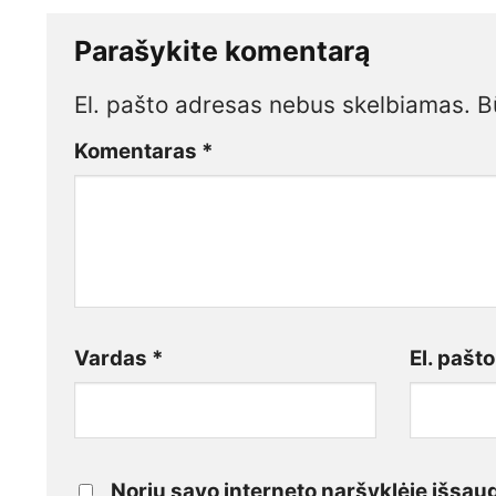
Parašykite komentarą
El. pašto adresas nebus skelbiamas.
B
Komentaras
*
Vardas
*
El. pašt
Noriu savo interneto naršyklėje išsaugo