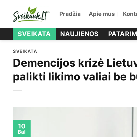
Skip
Pradžia
Apie mus
Kont
to
content
SVEIKATA
NAUJIENOS
PATARIM
SVEIKATA
Demencijos krizė Lietuv
palikti likimo valiai be
10
Bal