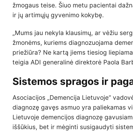
žmogaus teise. Šiuo metu pacientai dažnai
ir jų artimųjų gyvenimo kokybę.
„Mums jau nekyla klausimų, ar vėžiu ser
žmonėms, kuriems diagnozuojama demenc
priežiūra? Ne kartą jiems tiesiog liepiam
teigia ADI generalinė direktorė Paola Bar
Sistemos spragos ir pag
Asociacijos „Demencija Lietuvoje“ vadov
diagnozę gavęs asmuo yra paliekamas vie
Lietuvoje demencijos diagnozę gavusiam a
iššūkius, bet ir mėginti susigaudyti siste