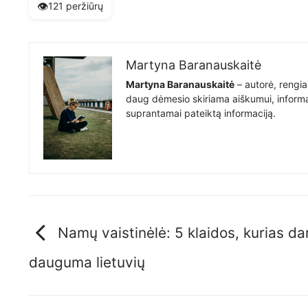
👁️
121 peržiūrų
Martyna Baranauskaitė
Martyna Baranauskaitė
– autorė, rengia
daug dėmesio skiriama aiškumui, informat
suprantamai pateiktą informaciją.
Namų vaistinėlė: 5 klaidos, kurias da
dauguma lietuvių