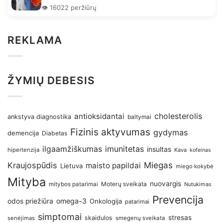
👁️ 16022 peržiūrų
REKLAMA
ŽYMIŲ DEBESIS
antioksidantai
cholesterolis
ankstyva diagnostika
baltymai
Fizinis aktyvumas
gydymas
demencija
Diabetas
imunitetas
ilgaamžiškumas
insultas
hipertenzija
Kava
kofeinas
Kraujospūdis
Miegas
maisto papildai
Lietuva
miego kokybė
Mityba
nuovargis
Moterų sveikata
mitybos patarimai
Nutukimas
Prevencija
omega-3
odos priežiūra
Onkologija
patarimai
simptomai
stresas
skaidulos
senėjimas
smegenų sveikata