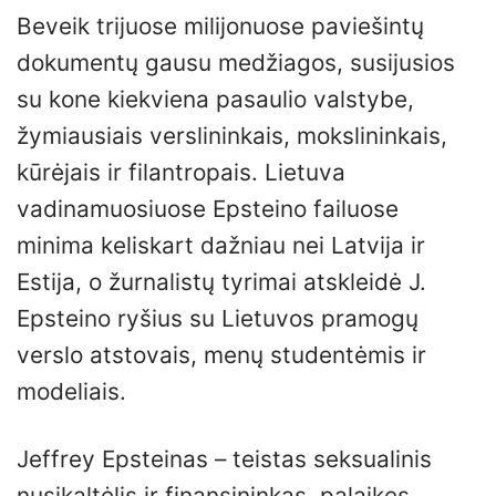
Beveik trijuose milijonuose paviešintų
dokumentų gausu medžiagos, susijusios
su kone kiekviena pasaulio valstybe,
žymiausiais verslininkais, mokslininkais,
kūrėjais ir filantropais. Lietuva
vadinamuosiuose Epsteino failuose
minima keliskart dažniau nei Latvija ir
Estija, o žurnalistų tyrimai atskleidė J.
Epsteino ryšius su Lietuvos pramogų
verslo atstovais, menų studentėmis ir
modeliais.
Jeffrey Epsteinas – teistas seksualinis
nusikaltėlis ir finansininkas, palaikęs