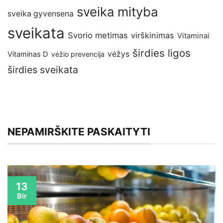
sveika mityba
sveika gyvensena
sveikata
Svorio metimas
virškinimas
Vitaminai
širdies ligos
vėžys
Vitaminas D
vėžio prevencija
širdies sveikata
NEPAMIRŠKITE PASKAITYTI
13
Bir