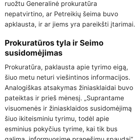
ruožtu Generalinė prokuratūra
nepatvirtino, ar Petreikių šeima buvo
apklausta, ir ar jiems yra pareikšti įtarimai.
Prokuratūros tyla ir Seimo
susidomėjimas
Prokuratūra, paklausta apie tyrimo eigą,
šiuo metu neturi viešintinos informacijos.
Analogiškas atsakymas žiniasklaidai buvo
pateiktas ir prieš mėnesį. „Suprantame
visuomenės ir žiniasklaidos susidomėjimą
šiuo ikiteisminiu tyrimu, todėl apie
esminius pokyčius tyrime, kai tik bus
galima, informuosime pranešimu spaudai“,