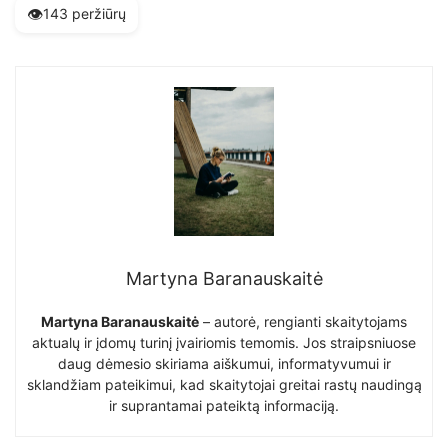
👁️
143 peržiūrų
Martyna Baranauskaitė
Martyna Baranauskaitė
– autorė, rengianti skaitytojams
aktualų ir įdomų turinį įvairiomis temomis. Jos straipsniuose
daug dėmesio skiriama aiškumui, informatyvumui ir
sklandžiam pateikimui, kad skaitytojai greitai rastų naudingą
ir suprantamai pateiktą informaciją.