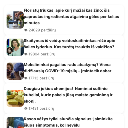
Floristų triukas, apie kurį mažai kas žino: šis
paprastas ingredientas atgaivina gėles per kelias
minutes
👁️ 24029 peržiūrų
Skaitymas iš veidų: veidoskaitininkas rėžė apie
šalies lyderius. Kas turėtų trauktis iš valdžios?
👁️ 19804 peržiūrų
Mokslininkai pagaliau rado atsakymą? Viena
didžiausių COVID-19 mįslių – įminta tik dabar
👁️ 17713 peržiūrų
Daugiau jokios chemijos! Naminiai sultinio
kubeliai, kurie pakeis jūsų maisto gaminimą ir
skonį.
👁️ 17431 peržiūrų
Kasos vėžys tyliai siunčia signalus: įsiminkite
šiuos simptomus, kol nevėlu