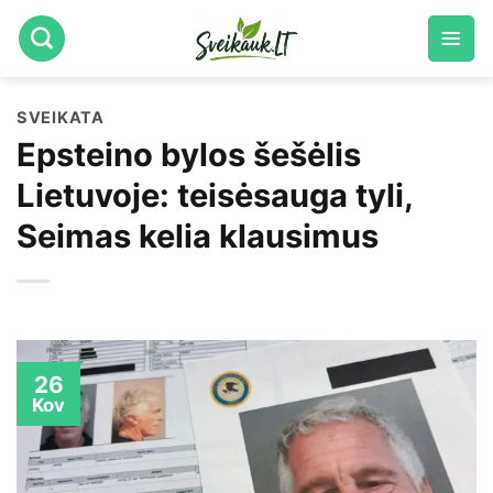
Skip
to
content
SVEIKATA
Epsteino bylos šešėlis
Lietuvoje: teisėsauga tyli,
Seimas kelia klausimus
26
Kov