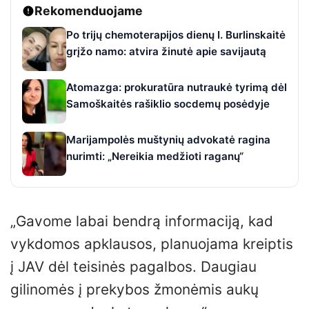
Rekomenduojame
Po trijų chemoterapijos dienų I. Burlinskaitė
grįžo namo: atvira žinutė apie savijautą
Atomazga: prokuratūra nutraukė tyrimą dėl
Samoškaitės rašiklio socdemų posėdyje
Marijampolės muštynių advokatė ragina
nurimti: „Nereikia medžioti raganų“
„Gavome labai bendrą informaciją, kad
vykdomos apklausos, planuojama kreiptis
į JAV dėl teisinės pagalbos. Daugiau
gilinomės į prekybos žmonėmis aukų