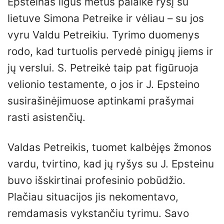
Epsteinas ilgus metus palaikė ryšį su
lietuve Simona Petreike ir vėliau – su jos
vyru Valdu Petreikiu. Tyrimo duomenys
rodo, kad turtuolis pervedė pinigų jiems ir
jų verslui. S. Petreikė taip pat figūruoja
velionio testamente, o jos ir J. Epsteino
susirašinėjimuose aptinkami prašymai
rasti asistenčių.
Valdas Petreikis, tuomet kalbėjęs žmonos
vardu, tvirtino, kad jų ryšys su J. Epsteinu
buvo išskirtinai profesinio pobūdžio.
Plačiau situacijos jis nekomentavo,
remdamasis vykstančiu tyrimu. Savo