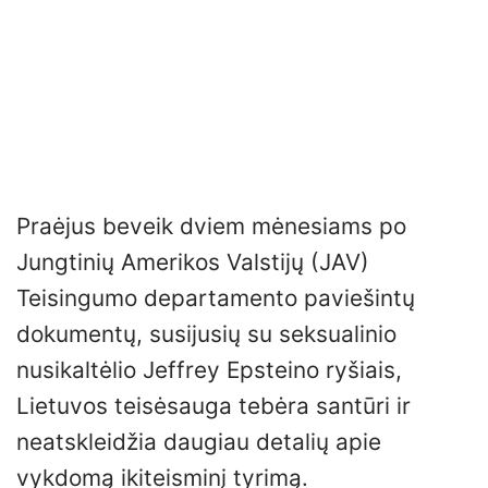
Praėjus beveik dviem mėnesiams po
Jungtinių Amerikos Valstijų (JAV)
Teisingumo departamento paviešintų
dokumentų, susijusių su seksualinio
nusikaltėlio Jeffrey Epsteino ryšiais,
Lietuvos teisėsauga tebėra santūri ir
neatskleidžia daugiau detalių apie
vykdomą ikiteisminį tyrimą.