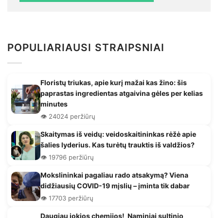
POPULIARIAUSI STRAIPSNIAI
Floristų triukas, apie kurį mažai kas žino: šis
paprastas ingredientas atgaivina gėles per kelias
minutes
👁️ 24024 peržiūrų
Skaitymas iš veidų: veidoskaitininkas rėžė apie
šalies lyderius. Kas turėtų trauktis iš valdžios?
👁️ 19796 peržiūrų
Mokslininkai pagaliau rado atsakymą? Viena
didžiausių COVID-19 mįslių – įminta tik dabar
👁️ 17703 peržiūrų
Daugiau jokios chemijos! Naminiai sultinio