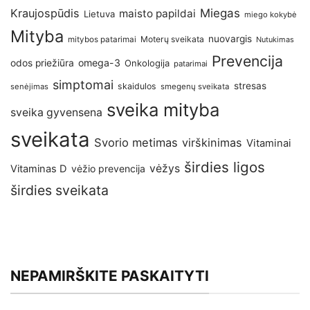
Kraujospūdis
Miegas
maisto papildai
Lietuva
miego kokybė
Mityba
nuovargis
Moterų sveikata
mitybos patarimai
Nutukimas
Prevencija
omega-3
odos priežiūra
Onkologija
patarimai
simptomai
stresas
skaidulos
senėjimas
smegenų sveikata
sveika mityba
sveika gyvensena
sveikata
Svorio metimas
virškinimas
Vitaminai
širdies ligos
vėžys
Vitaminas D
vėžio prevencija
širdies sveikata
NEPAMIRŠKITE PASKAITYTI