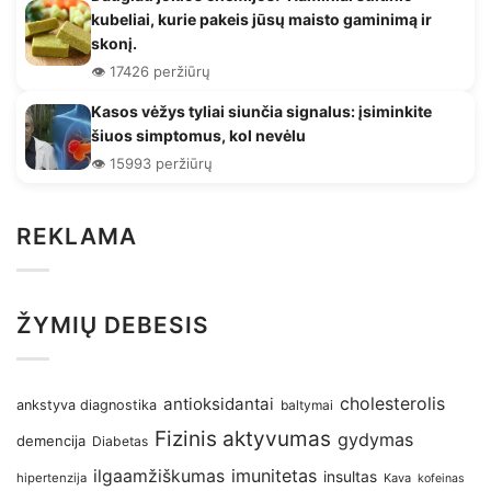
kubeliai, kurie pakeis jūsų maisto gaminimą ir
skonį.
👁️ 17426 peržiūrų
Kasos vėžys tyliai siunčia signalus: įsiminkite
šiuos simptomus, kol nevėlu
👁️ 15993 peržiūrų
REKLAMA
ŽYMIŲ DEBESIS
antioksidantai
cholesterolis
ankstyva diagnostika
baltymai
Fizinis aktyvumas
gydymas
demencija
Diabetas
imunitetas
ilgaamžiškumas
insultas
hipertenzija
Kava
kofeinas