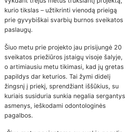
vykdant trejus metus truksiantį projektą,
kurio tikslas – užtikrinti vienodą prieigą
prie gyvybiškai svarbių burnos sveikatos
paslaugų.
Šiuo metu prie projekto jau prisijungė 20
sveikatos priežiūros įstaigų visoje šalyje,
o artimiausiu metu tikimasi, kad jų gretas
papildys dar keturios. Tai žymi didelį
žingsnį į priekį, sprendžiant iššūkius, su
kuriais susiduria sunkia negalia sergantys
asmenys, ieškodami odontologinės
pagalbos.