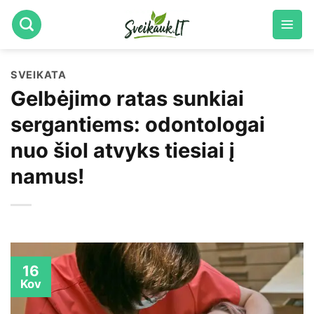
Skip
to
content
SVEIKATA
Gelbėjimo ratas sunkiai
sergantiems: odontologai
nuo šiol atvyks tiesiai į
namus!
16
Kov