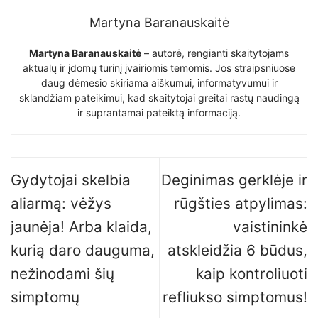
Martyna Baranauskaitė
Martyna Baranauskaitė
– autorė, rengianti skaitytojams
aktualų ir įdomų turinį įvairiomis temomis. Jos straipsniuose
daug dėmesio skiriama aiškumui, informatyvumui ir
sklandžiam pateikimui, kad skaitytojai greitai rastų naudingą
ir suprantamai pateiktą informaciją.
Gydytojai skelbia
Deginimas gerklėje ir
aliarmą: vėžys
rūgšties atpylimas:
jaunėja! Arba klaida,
vaistininkė
kurią daro dauguma,
atskleidžia 6 būdus,
nežinodami šių
kaip kontroliuoti
simptomų
refliukso simptomus!