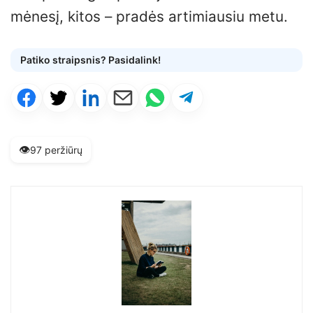
mėnesį, kitos – pradės artimiausiu metu.
Patiko straipsnis? Pasidalink!
👁️
97 peržiūrų