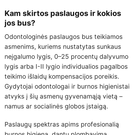
Kam skirtos paslaugos ir kokios
jos bus?
Odontologinės paslaugos bus teikiamos
asmenims, kuriems nustatytas sunkaus
neįgalumo lygis, 0–25 procentų dalyvumo
lygis arba I-II lygio individualios pagalbos
teikimo išlaidų kompensacijos poreikis.
Gydytojai odontologai ir burnos higienistai
atvyks į šių asmenų gyvenamąją vietą –
namus ar socialinės globos įstaigą.
Paslaugų spektras apims profesionalią
burnos higieną, dantų plombavimą