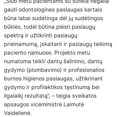
„Šiuo metu pacientams su sunkia negalia
gauti odontologines paslaugas kartais
būna labai sudėtinga dėl jų sudėtingos
būklės, todėl būtina plėsti paslaugų
spektrą ir užtikrinti paslaugų
prieinamumą, įskaitant ir paslaugų teikimą
paciento namuose. Projekto metu
numatoma teikti dantų šalinimo, dantų
gydymo (plombavimo) ir profesionalios
burnos higienos paslaugas, užtikrinant
gydymo ir profilaktikos tęstinumą bei
ilgalaikį rezultatą“, – teigia sveikatos
apsaugos viceministrė Laimutė
Vaidelienė.