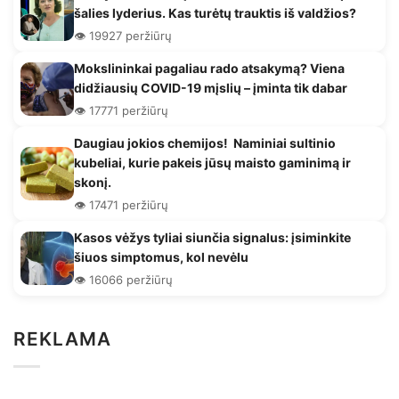
šalies lyderius. Kas turėtų trauktis iš valdžios?
👁️ 19927 peržiūrų
Mokslininkai pagaliau rado atsakymą? Viena
didžiausių COVID-19 mįslių – įminta tik dabar
👁️ 17771 peržiūrų
Daugiau jokios chemijos! Naminiai sultinio
kubeliai, kurie pakeis jūsų maisto gaminimą ir
skonį.
👁️ 17471 peržiūrų
Kasos vėžys tyliai siunčia signalus: įsiminkite
šiuos simptomus, kol nevėlu
👁️ 16066 peržiūrų
REKLAMA