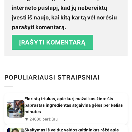
interneto puslapį, kad jų nebereiktų
įvesti iš naujo, kai kitą kartą vėl norėsiu
parašyti komentarą.
POPULIARIAUSI STRAIPSNIAI
Floristų triukas, apie kurį mažai kas žino: šis
paprastas ingredientas atgaivina gėles per kelias
minutes
👁️ 24080 peržiūrų
Skaitymas iš veidų: veidoskaitininkas rėžė apie