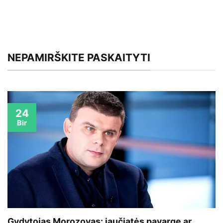
NEPAMIRŠKITE PASKAITYTI
24
Bir
Gydytojas Morozovas: jaučiatės pavargę ar