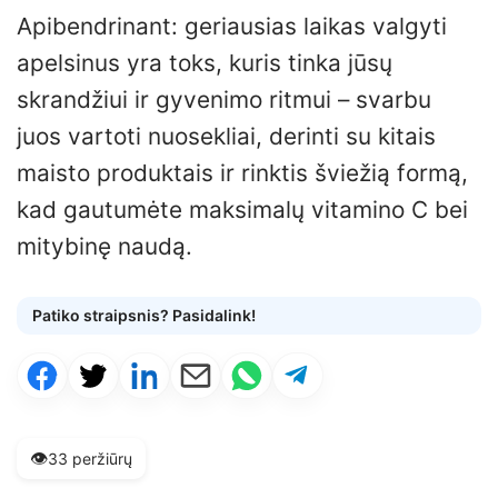
Apibendrinant: geriausias laikas valgyti
apelsinus yra toks, kuris tinka jūsų
skrandžiui ir gyvenimo ritmui – svarbu
juos vartoti nuosekliai, derinti su kitais
maisto produktais ir rinktis šviežią formą,
kad gautumėte maksimalų vitamino C bei
mitybinę naudą.
Patiko straipsnis? Pasidalink!
👁️
33 peržiūrų