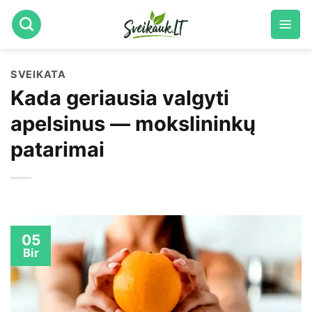
Skip
to
content
SVEIKATA
Kada geriausia valgyti
apelsinus — mokslininkų
patarimai
05
Bir