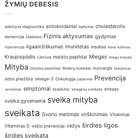
ŽYMIŲ DEBESIS
antioksidantai
cholesterolis
ankstyva diagnostika
baltymai
Fizinis aktyvumas
gydymas
demencija
Diabetas
imunitetas
ilgaamžiškumas
insultas
hipertenzija
Kava
kofeinas
Kraujospūdis
Miegas
maisto papildai
Lietuva
miego kokybė
Mityba
nuovargis
Moterų sveikata
mitybos patarimai
Nutukimas
Prevencija
omega-3
odos priežiūra
Onkologija
patarimai
simptomai
stresas
skaidulos
senėjimas
smegenų sveikata
sveika mityba
sveika gyvensena
sveikata
Svorio metimas
virškinimas
Vitaminai
širdies ligos
vėžys
Vitaminas D
vėžio prevencija
širdies sveikata