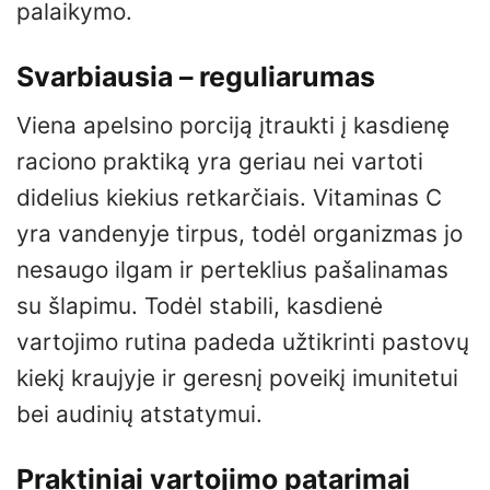
palaikymo.
Svarbiausia – reguliarumas
Viena apelsino porciją įtraukti į kasdienę
raciono praktiką yra geriau nei vartoti
didelius kiekius retkarčiais. Vitaminas C
yra vandenyje tirpus, todėl organizmas jo
nesaugo ilgam ir perteklius pašalinamas
su šlapimu. Todėl stabili, kasdienė
vartojimo rutina padeda užtikrinti pastovų
kiekį kraujyje ir geresnį poveikį imunitetui
bei audinių atstatymui.
Praktiniai vartojimo patarimai