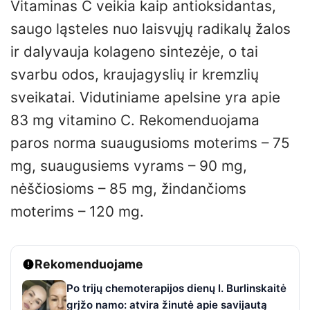
Vitaminas C veikia kaip antioksidantas,
saugo ląsteles nuo laisvųjų radikalų žalos
ir dalyvauja kolageno sintezėje, o tai
svarbu odos, kraujagyslių ir kremzlių
sveikatai. Vidutiniame apelsine yra apie
83 mg vitamino C. Rekomenduojama
paros norma suaugusioms moterims – 75
mg, suaugusiems vyrams – 90 mg,
nėščiosioms – 85 mg, žindančioms
moterims – 120 mg.
Rekomenduojame
Po trijų chemoterapijos dienų I. Burlinskaitė
grįžo namo: atvira žinutė apie savijautą