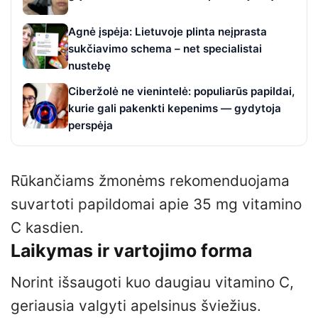
Agnė įspėja: Lietuvoje plinta neįprasta
sukčiavimo schema – net specialistai
nustebę
Ciberžolė ne vienintelė: populiarūs papildai,
kurie gali pakenkti kepenims — gydytoja
perspėja
Rūkančiams žmonėms rekomenduojama
suvartoti papildomai apie 35 mg vitamino
C kasdien.
Laikymas ir vartojimo forma
Norint išsaugoti kuo daugiau vitamino C,
geriausia valgyti apelsinus šviežius.