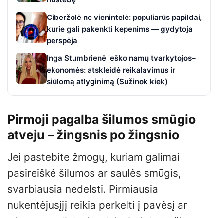
Ciberžolė ne vienintelė: populiarūs papildai,
kurie gali pakenkti kepenims — gydytoja
perspėja
Inga Stumbrienė ieško namų tvarkytojos–
ekonomės: atskleidė reikalavimus ir
siūlomą atlyginimą (Sužinok kiek)
Pirmoji pagalba šilumos smūgio
atveju – žingsnis po žingsnio
Jei pastebite žmogų, kuriam galimai
pasireiškė šilumos ar saulės smūgis,
svarbiausia nedelsti. Pirmiausia
nukentėjusįjį reikia perkelti į pavėsį ar