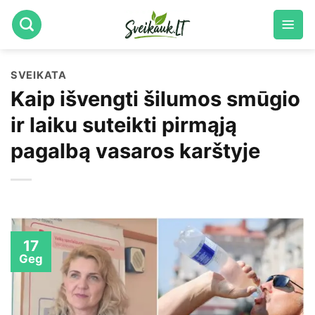
Skip
to
content
SVEIKATA
Kaip išvengti šilumos smūgio
ir laiku suteikti pirmąją
pagalbą vasaros karštyje
17
Geg