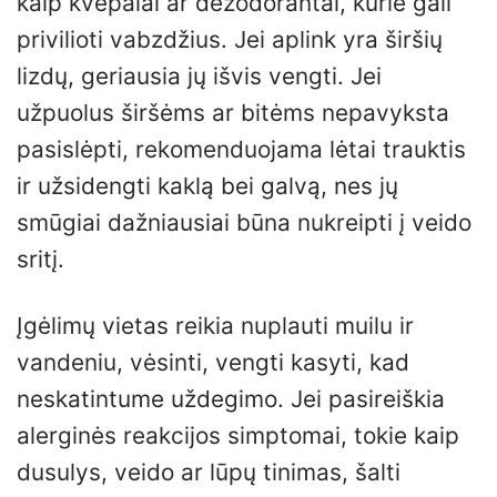
kaip kvepalai ar dezodorantai, kurie gali
privilioti vabzdžius. Jei aplink yra širšių
lizdų, geriausia jų išvis vengti. Jei
užpuolus širšėms ar bitėms nepavyksta
pasislėpti, rekomenduojama lėtai trauktis
ir užsidengti kaklą bei galvą, nes jų
smūgiai dažniausiai būna nukreipti į veido
sritį.
Įgėlimų vietas reikia nuplauti muilu ir
vandeniu, vėsinti, vengti kasyti, kad
neskatintume uždegimo. Jei pasireiškia
alerginės reakcijos simptomai, tokie kaip
dusulys, veido ar lūpų tinimas, šalti