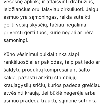
vėsesnę aplinką ir atlaisvinti drabužius,
leidžiančius orui laisviau cirkuliuoti. Jeigu
asmuo yra sąmoningas, reikia suteikti
gerti vėsių skysčių, tačiau negalima
priversti gerti tuos, kurie negali ar nėra
sąmoningi.
Kūno vėsinimui puikiai tinka šlapi
rankšluosčiai ar paklodės, taip pat ledo ar
šaldytų produktų kompresai ant šalto
kaklo, pažastų ar kitų stambiųjų
kraujagyslių sričių, kurios padeda greičiau
atvėsinti kraują. Jei būklė negerėja arba
asmuo pradeda traukti, sąmonė sutrinka