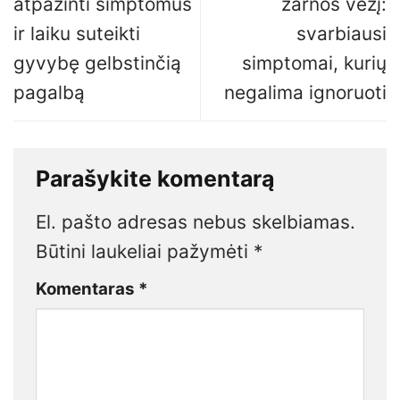
atpažinti simptomus
žarnos vėžį:
ir laiku suteikti
svarbiausi
gyvybę gelbstinčią
simptomai, kurių
pagalbą
negalima ignoruoti
Parašykite komentarą
El. pašto adresas nebus skelbiamas.
Būtini laukeliai pažymėti
*
Komentaras
*