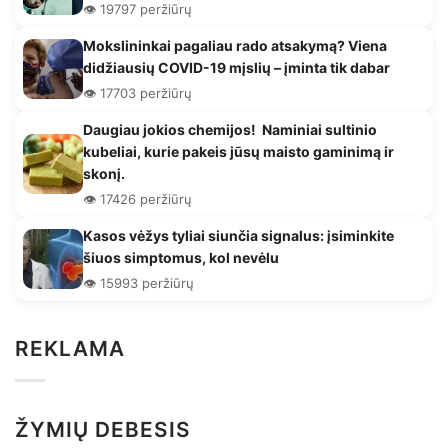
👁️ 19797 peržiūrų
Mokslininkai pagaliau rado atsakymą? Viena
didžiausių COVID-19 mįslių – įminta tik dabar
👁️ 17703 peržiūrų
Daugiau jokios chemijos! Naminiai sultinio
kubeliai, kurie pakeis jūsų maisto gaminimą ir
skonį.
👁️ 17426 peržiūrų
Kasos vėžys tyliai siunčia signalus: įsiminkite
šiuos simptomus, kol nevėlu
👁️ 15993 peržiūrų
REKLAMA
ŽYMIŲ DEBESIS