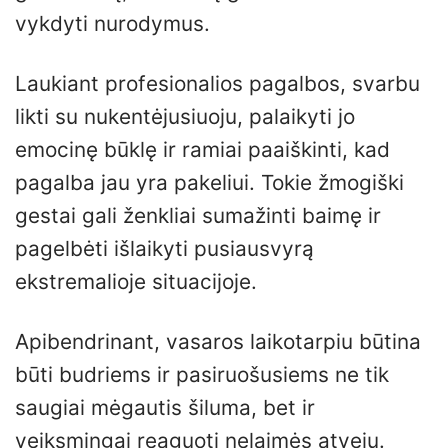
vykdyti nurodymus.
Laukiant profesionalios pagalbos, svarbu
likti su nukentėjusiuoju, palaikyti jo
emocinę būklę ir ramiai paaiškinti, kad
pagalba jau yra pakeliui. Tokie žmogiški
gestai gali ženkliai sumažinti baimę ir
pagelbėti išlaikyti pusiausvyrą
ekstremalioje situacijoje.
Apibendrinant, vasaros laikotarpiu būtina
būti budriems ir pasiruošusiems ne tik
saugiai mėgautis šiluma, bet ir
veiksmingai reaguoti nelaimės atveju.