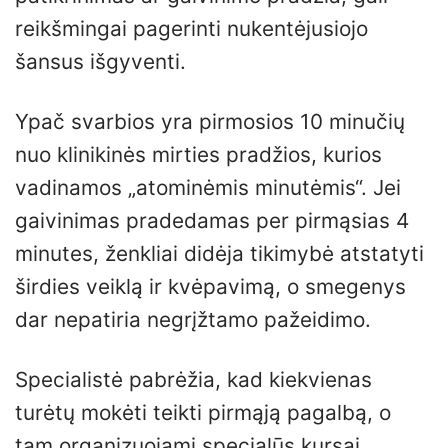
reikšmingai pagerinti nukentėjusiojo
šansus išgyventi.
Ypač svarbios yra pirmosios 10 minučių
nuo klinikinės mirties pradžios, kurios
vadinamos „atominėmis minutėmis“. Jei
gaivinimas pradedamas per pirmąsias 4
minutes, ženkliai didėja tikimybė atstatyti
širdies veiklą ir kvėpavimą, o smegenys
dar nepatiria negrįžtamo pažeidimo.
Specialistė pabrėžia, kad kiekvienas
turėtų mokėti teikti pirmąją pagalbą, o
tam organizuojami specialūs kursai,