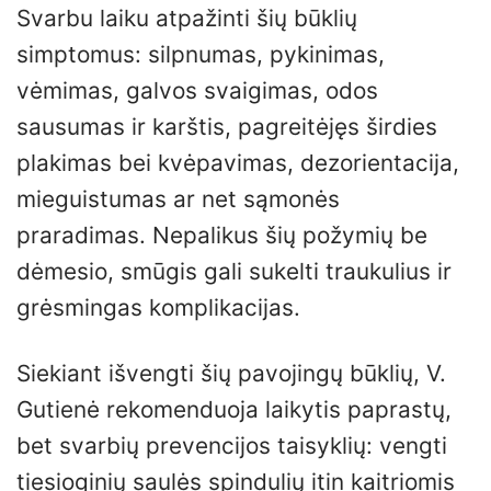
Svarbu laiku atpažinti šių būklių
simptomus: silpnumas, pykinimas,
vėmimas, galvos svaigimas, odos
sausumas ir karštis, pagreitėjęs širdies
plakimas bei kvėpavimas, dezorientacija,
mieguistumas ar net sąmonės
praradimas. Nepalikus šių požymių be
dėmesio, smūgis gali sukelti traukulius ir
grėsmingas komplikacijas.
Siekiant išvengti šių pavojingų būklių, V.
Gutienė rekomenduoja laikytis paprastų,
bet svarbių prevencijos taisyklių: vengti
tiesioginių saulės spindulių itin kaitriomis