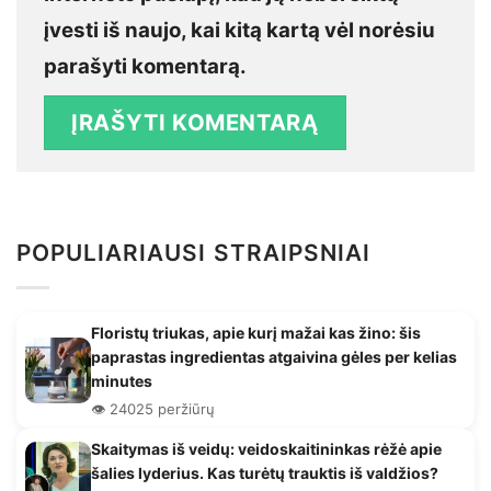
įvesti iš naujo, kai kitą kartą vėl norėsiu
parašyti komentarą.
POPULIARIAUSI STRAIPSNIAI
Floristų triukas, apie kurį mažai kas žino: šis
paprastas ingredientas atgaivina gėles per kelias
minutes
👁️ 24025 peržiūrų
Skaitymas iš veidų: veidoskaitininkas rėžė apie
šalies lyderius. Kas turėtų trauktis iš valdžios?