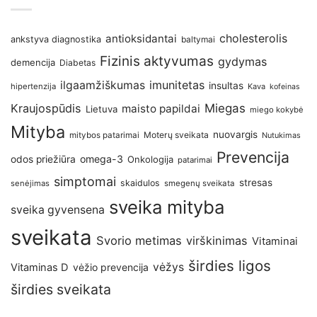
antioksidantai
cholesterolis
ankstyva diagnostika
baltymai
Fizinis aktyvumas
gydymas
demencija
Diabetas
imunitetas
ilgaamžiškumas
insultas
hipertenzija
Kava
kofeinas
Kraujospūdis
Miegas
maisto papildai
Lietuva
miego kokybė
Mityba
nuovargis
Moterų sveikata
mitybos patarimai
Nutukimas
Prevencija
omega-3
odos priežiūra
Onkologija
patarimai
simptomai
stresas
skaidulos
senėjimas
smegenų sveikata
sveika mityba
sveika gyvensena
sveikata
Svorio metimas
virškinimas
Vitaminai
širdies ligos
vėžys
Vitaminas D
vėžio prevencija
širdies sveikata