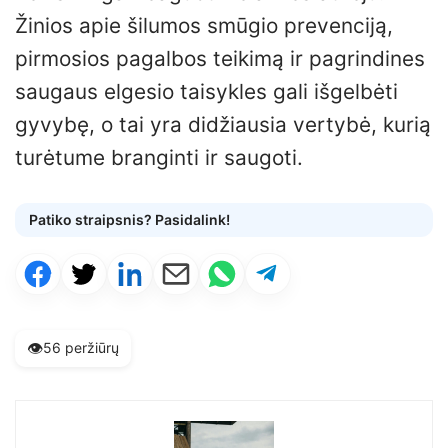
Žinios apie šilumos smūgio prevenciją,
pirmosios pagalbos teikimą ir pagrindines
saugaus elgesio taisykles gali išgelbėti
gyvybę, o tai yra didžiausia vertybė, kurią
turėtume branginti ir saugoti.
Patiko straipsnis? Pasidalink!
👁️
56 peržiūrų