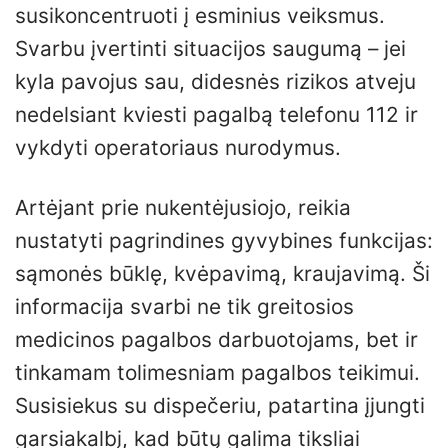
susikoncentruoti į esminius veiksmus.
Svarbu įvertinti situacijos saugumą – jei
kyla pavojus sau, didesnės rizikos atveju
nedelsiant kviesti pagalbą telefonu 112 ir
vykdyti operatoriaus nurodymus.
Artėjant prie nukentėjusiojo, reikia
nustatyti pagrindines gyvybines funkcijas:
sąmonės būklę, kvėpavimą, kraujavimą. Ši
informacija svarbi ne tik greitosios
medicinos pagalbos darbuotojams, bet ir
tinkamam tolimesniam pagalbos teikimui.
Susisiekus su dispečeriu, patartina įjungti
garsiakalbį, kad būtų galima tiksliai