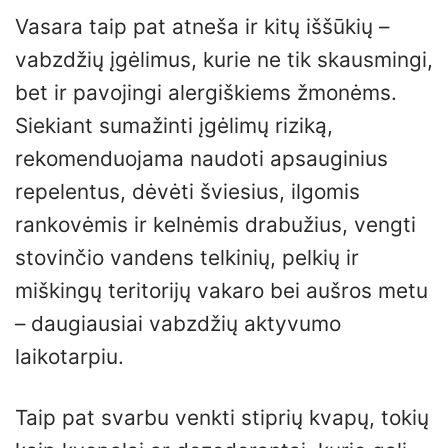
Vasara taip pat atneša ir kitų iššūkių –
vabzdžių įgėlimus, kurie ne tik skausmingi,
bet ir pavojingi alergiškiems žmonėms.
Siekiant sumažinti įgėlimų riziką,
rekomenduojama naudoti apsauginius
repelentus, dėvėti šviesius, ilgomis
rankovėmis ir kelnėmis drabužius, vengti
stovinčio vandens telkinių, pelkių ir
miškingų teritorijų vakaro bei aušros metu
– daugiausiai vabzdžių aktyvumo
laikotarpiu.
Taip pat svarbu venkti stiprių kvapų, tokių