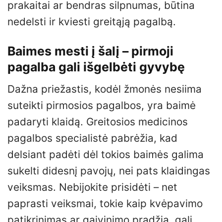
prakaitai ar bendras silpnumas, būtina
nedelsti ir kviesti greitąją pagalbą.
Baimes mesti į šalį – pirmoji
pagalba gali išgelbėti gyvybę
Dažna priežastis, kodėl žmonės nesiima
suteikti pirmosios pagalbos, yra baimė
padaryti klaidą. Greitosios medicinos
pagalbos specialistė pabrėžia, kad
delsiant padėti dėl tokios baimės galima
sukelti didesnį pavojų, nei pats klaidingas
veiksmas. Nebijokite prisidėti – net
paprasti veiksmai, tokie kaip kvėpavimo
patikrinimas ar gaivinimo pradžia, gali