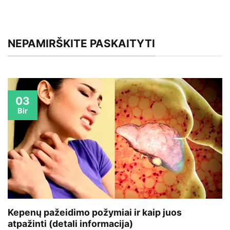
NEPAMIRŠKITE PASKAITYTI
03
Bir
Kepenų pažeidimo požymiai ir kaip juos
atpažinti (detali informacija)