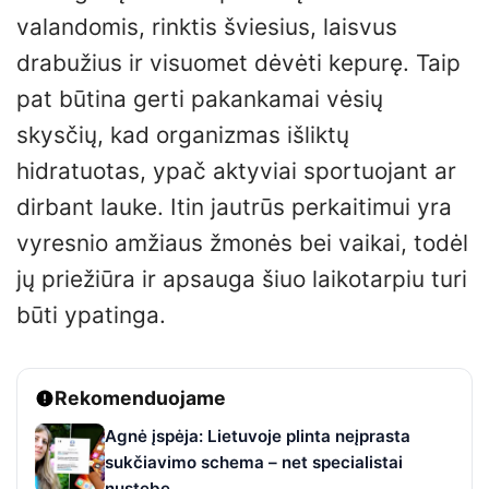
valandomis, rinktis šviesius, laisvus
drabužius ir visuomet dėvėti kepurę. Taip
pat būtina gerti pakankamai vėsių
skysčių, kad organizmas išliktų
hidratuotas, ypač aktyviai sportuojant ar
dirbant lauke. Itin jautrūs perkaitimui yra
vyresnio amžiaus žmonės bei vaikai, todėl
jų priežiūra ir apsauga šiuo laikotarpiu turi
būti ypatinga.
Rekomenduojame
Agnė įspėja: Lietuvoje plinta neįprasta
sukčiavimo schema – net specialistai
nustebę