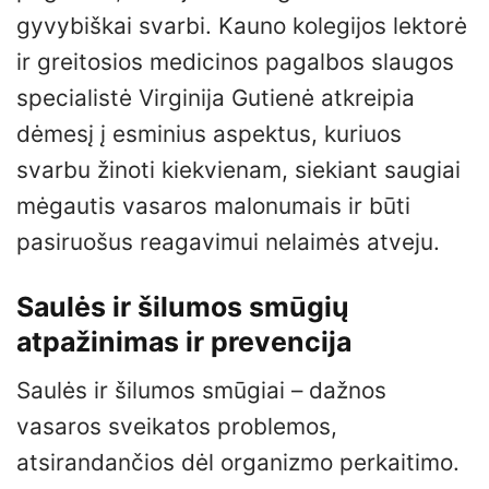
gyvybiškai svarbi. Kauno kolegijos lektorė
ir greitosios medicinos pagalbos slaugos
specialistė Virginija Gutienė atkreipia
dėmesį į esminius aspektus, kuriuos
svarbu žinoti kiekvienam, siekiant saugiai
mėgautis vasaros malonumais ir būti
pasiruošus reagavimui nelaimės atveju.
Saulės ir šilumos smūgių
atpažinimas ir prevencija
Saulės ir šilumos smūgiai – dažnos
vasaros sveikatos problemos,
atsirandančios dėl organizmo perkaitimo.